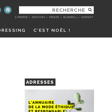
RECHERCHER
:
A PROPOS
ARCHIVES
PRESSE
BLOGROLL
CONTACT
DRESSING
C’EST NOËL !
ADRESSES