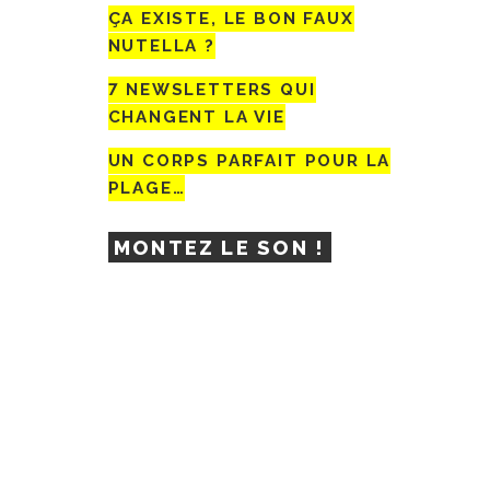
ÇA EXISTE, LE BON FAUX
NUTELLA ?
7 NEWSLETTERS QUI
CHANGENT LA VIE
UN CORPS PARFAIT POUR LA
PLAGE…
MONTEZ LE SON !