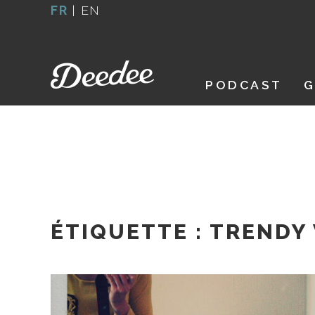
Aller
FR
|
EN
au
contenu
PODCAST
G
ÉTIQUETTE :
TRENDY