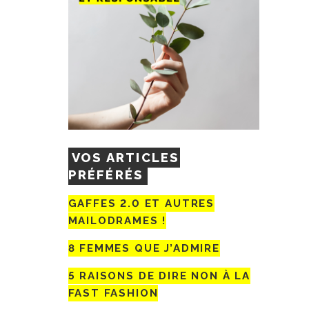
VOS ARTICLES
PRÉFÉRÉS
GAFFES 2.0 ET AUTRES
MAILODRAMES !
8 FEMMES QUE J’ADMIRE
5 RAISONS DE DIRE NON À LA
FAST FASHION