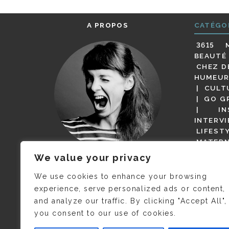
A PROPOS
CATÉGO
3615 
BEAUTÉ
CHEZ D
HUMEUR
CULT
GO G
IN
INTERV
LIFEST
MATERN
MODE
We value your privacy
(BUT G
JE M’APPELLE DELPHINE MAIS
MAGOT 
C’EST
©CAMILLE COLLIN
QUI A
We use cookies to enhance your browsing
PARI
PRIS CETTE PHOTO !
experience, serve personalized ads or content,
RESTA
and analyze our traffic. By clicking "Accept All",
PRESSE 
you consent to our use of cookies.
SALONS
VIDÉOS