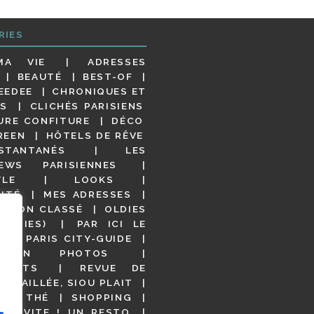
RIES
MA VIE
ADRESSES
BEAUTÉ
BEST-OF
EEDEE
CHRONIQUES ET
S
CLICHÉS PARISIENS
URE CONFITURE
DÉCO
REEN
HÔTELS DE RÊVE
STANTANÉS
LES
IEWS PARISIENNES
YLE
LOOKS
ITÉ
MES ADRESSES
NON CLASSÉ
OLDIES
OODIES)
PAR ICI LE
!
PARIS CITY-GUIDE
S EN PHOTOS
URANTS
REVUE DE
DÉTAILLÉE, SIOU PLAIT
 DE THÉ
SHOPPING
VITE ! UN RESTO