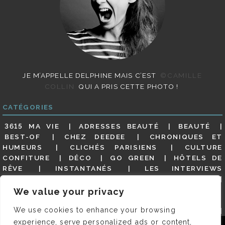
JE M’APPELLE DELPHINE MAIS C’EST
©CAMILLE
COLLIN
QUI A PRIS CETTE PHOTO !
CATÉGORIES
3615 MA VIE
ADRESSES BEAUTÉ
BEAUTÉ
BEST-OF
CHEZ DEEDEE
CHRONIQUES ET
HUMEURS
CLICHÉS PARISIENS
CULTURE
CONFITURE
DÉCO
GO GREEN
HÔTELS DE
RÊVE
INSTANTANÉS
LES INTERVIEWS
PARISIENNES
LIFESTYLE
LOOKS
MATERNITÉ
MES ADRESSES
MODE
NON CLASSÉ
OLDIES
We value your privacy
(BUT GOODIES)
PAR ICI LE MAGOT !
PARIS CITY-
We use cookies to enhance your browsing
GUIDE
PARIS EN PHOTOS
RESTAURANTS
REVUE DE PRESSE DÉTAILLÉE, SIOU PLAIT
SALONS
experience, serve personalized ads or content,