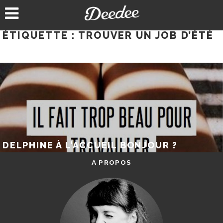
Aller
au
contenu
ÉTIQUETTE :
TROUVER UN JOB D’ÉTÉ
DELPHINE À L’ACCUEIL BONJOUR ?
A PROPOS