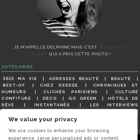
JE M’APPELLE DELPHINE MAIS C’EST
©CAMILLE
COLLIN
QUI A PRIS CETTE PHOTO !
CATÉGORIES
3615 MA VIE
ADRESSES BEAUTÉ
BEAUTÉ
BEST-OF
CHEZ DEEDEE
CHRONIQUES ET
HUMEURS
CLICHÉS PARISIENS
CULTURE
CONFITURE
DÉCO
GO GREEN
HÔTELS DE
RÊVE
INSTANTANÉS
LES INTERVIEWS
PARISIENNES
LIFESTYLE
LOOKS
MATERNITÉ
MES ADRESSES
MODE
NON CLASSÉ
OLDIES
We value your privacy
(BUT GOODIES)
PAR ICI LE MAGOT !
PARIS CITY-
We use cookies to enhance your browsing
GUIDE
PARIS EN PHOTOS
RESTAURANTS
REVUE DE PRESSE DÉTAILLÉE, SIOU PLAIT
SALONS
experience, serve personalized ads or content,