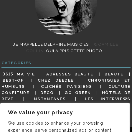
JE M’APPELLE DELPHINE MAIS C’EST
©CAMILLE
COLLIN
QUI A PRIS CETTE PHOTO !
CATÉGORIES
3615 MA VIE
ADRESSES BEAUTÉ
BEAUTÉ
BEST-OF
CHEZ DEEDEE
CHRONIQUES ET
HUMEURS
CLICHÉS PARISIENS
CULTURE
CONFITURE
DÉCO
GO GREEN
HÔTELS DE
RÊVE
INSTANTANÉS
LES INTERVIEWS
PARISIENNES
LIFESTYLE
LOOKS
MATERNITÉ
MES ADRESSES
MODE
NON CLASSÉ
OLDIES
We value your privacy
(BUT GOODIES)
PAR ICI LE MAGOT !
PARIS CITY-
We use cookies to enhance your browsing
GUIDE
PARIS EN PHOTOS
RESTAURANTS
REVUE DE PRESSE DÉTAILLÉE, SIOU PLAIT
SALONS
experience, serve personalized ads or content,