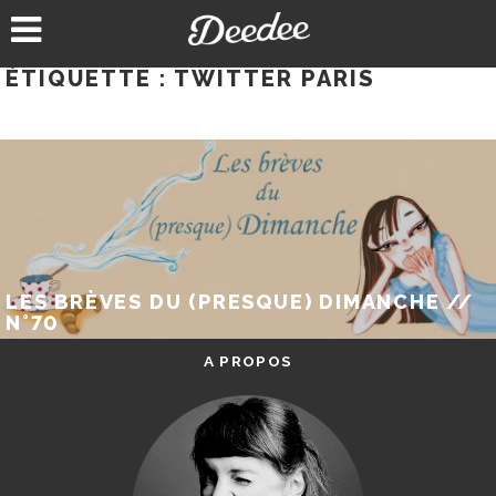
Aller
au
contenu
ÉTIQUETTE :
TWITTER PARIS
LES BRÈVES DU (PRESQUE) DIMANCHE //
N°70
A PROPOS