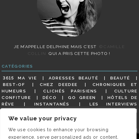
JE M’APPELLE DELPHINE MAIS C’EST
©CAMILLE
COLLIN
QUI A PRIS CETTE PHOTO !
CATÉGORIES
3615 MA VIE
ADRESSES BEAUTÉ
BEAUTÉ
BEST-OF
CHEZ DEEDEE
CHRONIQUES ET
HUMEURS
CLICHÉS PARISIENS
CULTURE
CONFITURE
DÉCO
GO GREEN
HÔTELS DE
RÊVE
INSTANTANÉS
LES INTERVIEWS
PARISIENNES
LIFESTYLE
LOOKS
MATERNITÉ
MES ADRESSES
MODE
NON CLASSÉ
OLDIES
We value your privacy
(BUT GOODIES)
PAR ICI LE MAGOT !
PARIS CITY-
We use cookies to enhance your browsing
GUIDE
PARIS EN PHOTOS
RESTAURANTS
REVUE DE PRESSE DÉTAILLÉE, SIOU PLAIT
SALONS
experience, serve personalized ads or content,