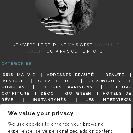
JE M’APPELLE DELPHINE MAIS C’EST
©CAMILLE
COLLIN
QUI A PRIS CETTE PHOTO !
CATÉGORIES
3615 MA VIE
ADRESSES BEAUTÉ
BEAUTÉ
BEST-OF
CHEZ DEEDEE
CHRONIQUES ET
HUMEURS
CLICHÉS PARISIENS
CULTURE
CONFITURE
DÉCO
GO GREEN
HÔTELS DE
RÊVE
INSTANTANÉS
LES INTERVIEWS
PARISIENNES
LIFESTYLE
LOOKS
MATERNITÉ
MES ADRESSES
MODE
NON CLASSÉ
OLDIES
We value your privacy
(BUT GOODIES)
PAR ICI LE MAGOT !
PARIS CITY-
We use cookies to enhance your browsing
GUIDE
PARIS EN PHOTOS
RESTAURANTS
REVUE DE PRESSE DÉTAILLÉE, SIOU PLAIT
SALONS
experience, serve personalized ads or content,