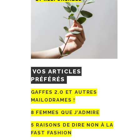
VOS ARTICLES
PRÉFÉRÉS
GAFFES 2.0 ET AUTRES
MAILODRAMES !
8 FEMMES QUE J’ADMIRE
5 RAISONS DE DIRE NON À LA
FAST FASHION