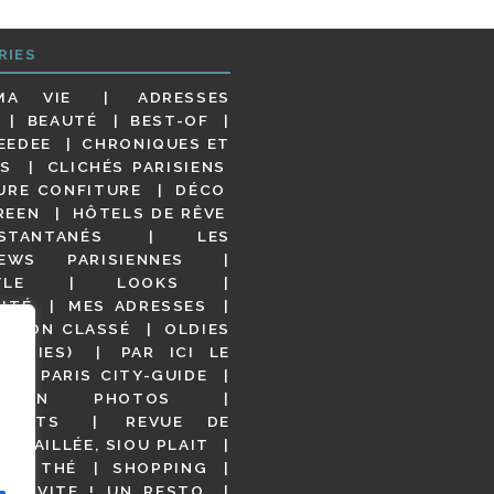
RIES
MA VIE
ADRESSES
BEAUTÉ
BEST-OF
EEDEE
CHRONIQUES ET
S
CLICHÉS PARISIENS
URE CONFITURE
DÉCO
REEN
HÔTELS DE RÊVE
STANTANÉS
LES
IEWS PARISIENNES
YLE
LOOKS
ITÉ
MES ADRESSES
NON CLASSÉ
OLDIES
OODIES)
PAR ICI LE
!
PARIS CITY-GUIDE
S EN PHOTOS
URANTS
REVUE DE
DÉTAILLÉE, SIOU PLAIT
 DE THÉ
SHOPPING
VITE ! UN RESTO