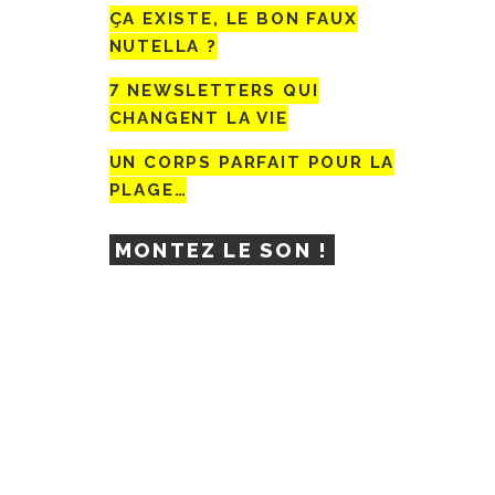
ÇA EXISTE, LE BON FAUX
NUTELLA ?
7 NEWSLETTERS QUI
CHANGENT LA VIE
UN CORPS PARFAIT POUR LA
PLAGE…
MONTEZ LE SON !