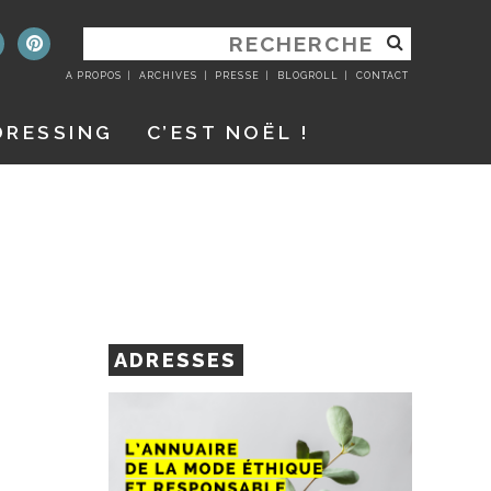
RECHERCHER
:
A PROPOS
ARCHIVES
PRESSE
BLOGROLL
CONTACT
DRESSING
C’EST NOËL !
ADRESSES