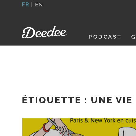
Aller
FR
|
EN
au
contenu
PODCAST
G
ÉTIQUETTE :
UNE VIE