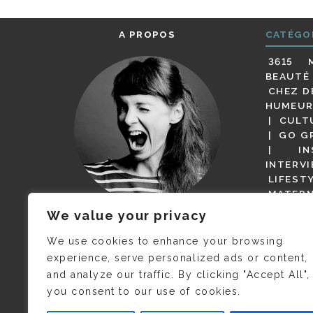
A PROPOS
CATÉGO
3615 
BEAUTÉ
CHEZ D
HUMEUR
CULT
GO G
IN
INTERV
LIFEST
MATERN
MODE
We value your privacy
(BUT G
JE M’APPELLE DELPHINE MAIS
MAGOT 
C’EST
©CAMILLE COLLIN
QUI A
We use cookies to enhance your browsing
PARI
PRIS CETTE PHOTO !
experience, serve personalized ads or content,
RESTA
and analyze our traffic. By clicking "Accept All",
PRESSE 
you consent to our use of cookies.
SALONS
VIDÉOS