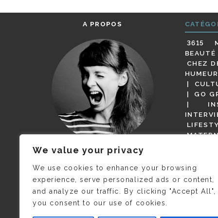
A PROPOS
CATÉGO
3615 
BEAUTÉ
CHEZ D
HUMEUR
CULT
GO G
IN
INTERV
LIFEST
MATERN
MODE
We value your privacy
(BUT G
JE M’APPELLE DELPHINE MAIS
MAGOT 
C’EST
©CAMILLE COLLIN
QUI A
We use cookies to enhance your browsing
PARI
PRIS CETTE PHOTO !
experience, serve personalized ads or content,
RESTA
and analyze our traffic. By clicking "Accept All",
PRESSE 
you consent to our use of cookies.
SALONS
VIDÉOS