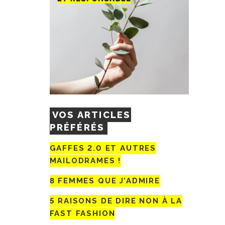
VOS ARTICLES
PRÉFÉRÉS
GAFFES 2.0 ET AUTRES
MAILODRAMES !
8 FEMMES QUE J’ADMIRE
5 RAISONS DE DIRE NON À LA
FAST FASHION