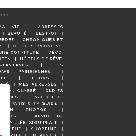
RIES
MA VIE
ADRESSES
BEAUTÉ
BEST-OF
EEDEE
CHRONIQUES ET
S
CLICHÉS PARISIENS
URE CONFITURE
DÉCO
REEN
HÔTELS DE RÊVE
STANTANÉS
LES
IEWS PARISIENNES
YLE
LOOKS
ITÉ
MES ADRESSES
NON CLASSÉ
OLDIES
OODIES)
PAR ICI LE
!
PARIS CITY-GUIDE
S EN PHOTOS
URANTS
REVUE DE
DÉTAILLÉE, SIOU PLAIT
 DE THÉ
SHOPPING
VITE ! UN RESTO