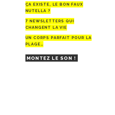
ÇA EXISTE, LE BON FAUX
NUTELLA ?
7 NEWSLETTERS QUI
CHANGENT LA VIE
UN CORPS PARFAIT POUR LA
PLAGE…
MONTEZ LE SON !