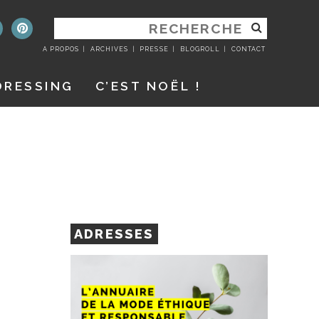
RECHERCHER
:
A PROPOS
ARCHIVES
PRESSE
BLOGROLL
CONTACT
DRESSING
C’EST NOËL !
ADRESSES