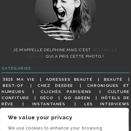
JE M’APPELLE DELPHINE MAIS C’EST
©CAMILLE
COLLIN
QUI A PRIS CETTE PHOTO !
CATÉGORIES
3615 MA VIE
ADRESSES BEAUTÉ
BEAUTÉ
BEST-OF
CHEZ DEEDEE
CHRONIQUES ET
HUMEURS
CLICHÉS PARISIENS
CULTURE
CONFITURE
DÉCO
GO GREEN
HÔTELS DE
RÊVE
INSTANTANÉS
LES INTERVIEWS
PARISIENNES
LIFESTYLE
LOOKS
MATERNITÉ
MES ADRESSES
MODE
NON CLASSÉ
OLDIES
We value your privacy
(BUT GOODIES)
PAR ICI LE MAGOT !
PARIS CITY-
We use cookies to enhance your browsing
GUIDE
PARIS EN PHOTOS
RESTAURANTS