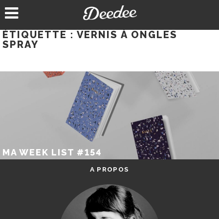
Aller
au
contenu
ÉTIQUETTE :
VERNIS À ONGLES
SPRAY
MA WEEK LIST #154
A PROPOS