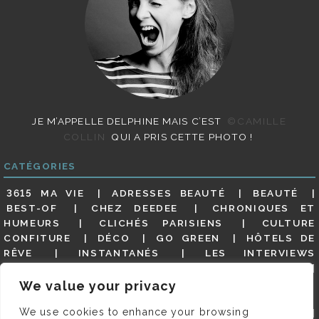
JE M’APPELLE DELPHINE MAIS C’EST
©CAMILLE
COLLIN
QUI A PRIS CETTE PHOTO !
CATÉGORIES
3615 MA VIE
ADRESSES BEAUTÉ
BEAUTÉ
BEST-OF
CHEZ DEEDEE
CHRONIQUES ET
HUMEURS
CLICHÉS PARISIENS
CULTURE
CONFITURE
DÉCO
GO GREEN
HÔTELS DE
RÊVE
INSTANTANÉS
LES INTERVIEWS
PARISIENNES
LIFESTYLE
LOOKS
MATERNITÉ
MES ADRESSES
MODE
NON CLASSÉ
OLDIES
We value your privacy
(BUT GOODIES)
PAR ICI LE MAGOT !
PARIS CITY-
We use cookies to enhance your browsing
GUIDE
PARIS EN PHOTOS
RESTAURANTS