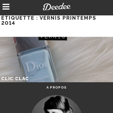
Aller
au
contenu
ÉTIQUETTE :
VERNIS PRINTEMPS
2014
CLIC CLAC
A PROPOS