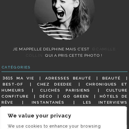
JE M’APPELLE DELPHINE MAIS C’EST
©CAMILLE
COLLIN
QUI A PRIS CETTE PHOTO !
CATÉGORIES
3615 MA VIE
ADRESSES BEAUTÉ
BEAUTÉ
BEST-OF
CHEZ DEEDEE
CHRONIQUES ET
HUMEURS
CLICHÉS PARISIENS
CULTURE
CONFITURE
DÉCO
GO GREEN
HÔTELS DE
RÊVE
INSTANTANÉS
LES INTERVIEWS
PARISIENNES
LIFESTYLE
LOOKS
MATERNITÉ
MES ADRESSES
MODE
NON CLASSÉ
OLDIES
We value your privacy
(BUT GOODIES)
PAR ICI LE MAGOT !
PARIS CITY-
We use cookies to enhance your browsing
GUIDE
PARIS EN PHOTOS
RESTAURANTS