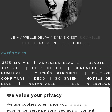
JE M’APPELLE DELPHINE MAIS C’EST
©CAMILLE
COLLIN
QUI A PRIS CETTE PHOTO !
CATÉGORIES
3615 MA VIE
ADRESSES BEAUTÉ
BEAUTÉ
BEST-OF
CHEZ DEEDEE
CHRONIQUES ET
HUMEURS
CLICHÉS PARISIENS
CULTURE
CONFITURE
DÉCO
GO GREEN
HÔTELS DE
RÊVE
INSTANTANÉS
LES INTERVIEWS
PARISIENNES
LIFESTYLE
LOOKS
MATERNITÉ
MES ADRESSES
MODE
NON CLASSÉ
OLDIES
We value your privacy
(BUT GOODIES)
PAR ICI LE MAGOT !
PARIS CITY-
We use cookies to enhance your browsing
GUIDE
PARIS EN PHOTOS
RESTAURANTS
REVUE DE PRESSE DÉTAILLÉE, SIOU PLAIT
SALONS
experience, serve personalized ads or content,