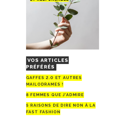
VOS ARTICLES
PRÉFÉRÉS
GAFFES 2.0 ET AUTRES
MAILODRAMES !
8 FEMMES QUE J’ADMIRE
5 RAISONS DE DIRE NON À LA
FAST FASHION