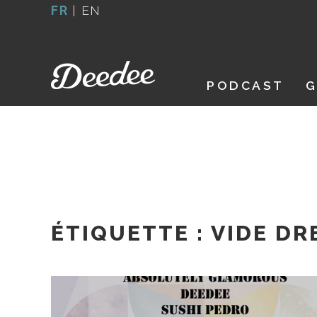
Aller
FR
|
EN
au
contenu
PODCAST
G
ÉTIQUETTE :
VIDE DR