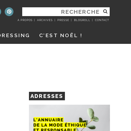
RECHERCHER
:
A PROPOS
ARCHIVES
PRESSE
BLOGROLL
CONTACT
DRESSING
C’EST NOËL !
ADRESSES