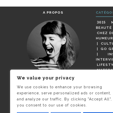
A PROPOS
CATÉGO
3615 
BEAUTÉ
CHEZ D
HUMEUR
CULT
GO G
IN
INTERV
LIFEST
MATERN
MODE
We value your privacy
(BUT G
JE M’APPELLE DELPHINE MAIS
MAGOT 
C’EST
©CAMILLE COLLIN
QUI A
We use cookies to enhance your browsing
PARI
PRIS CETTE PHOTO !
experience, serve personalized ads or content,
RESTA
and analyze our traffic. By clicking "Accept All",
PRESSE 
you consent to our use of cookies.
SALONS
VIDÉOS