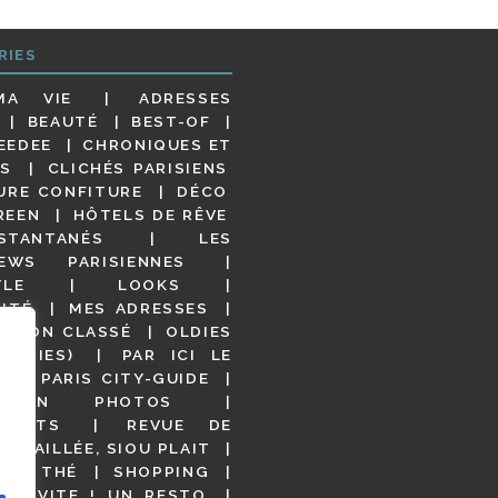
RIES
MA VIE
ADRESSES
BEAUTÉ
BEST-OF
EEDEE
CHRONIQUES ET
S
CLICHÉS PARISIENS
URE CONFITURE
DÉCO
REEN
HÔTELS DE RÊVE
STANTANÉS
LES
IEWS PARISIENNES
YLE
LOOKS
ITÉ
MES ADRESSES
NON CLASSÉ
OLDIES
OODIES)
PAR ICI LE
!
PARIS CITY-GUIDE
S EN PHOTOS
URANTS
REVUE DE
DÉTAILLÉE, SIOU PLAIT
 DE THÉ
SHOPPING
VITE ! UN RESTO