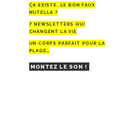
ÇA EXISTE, LE BON FAUX
NUTELLA ?
7 NEWSLETTERS QUI
CHANGENT LA VIE
UN CORPS PARFAIT POUR LA
PLAGE…
MONTEZ LE SON !