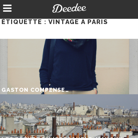
Aller
au
contenu
ÉTIQUETTE :
VINTAGE À PARIS
GASTON COMPENSE…