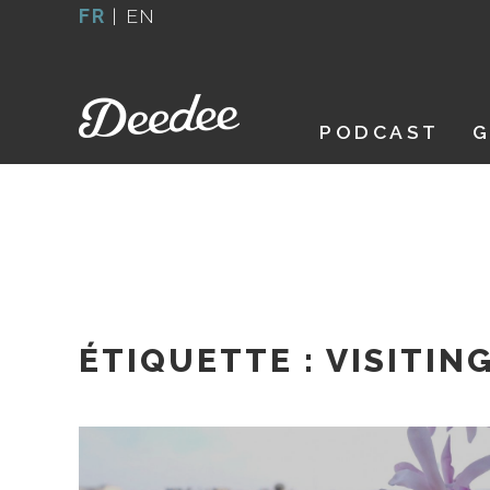
Aller
FR
|
EN
au
contenu
PODCAST
G
ÉTIQUETTE :
VISITIN