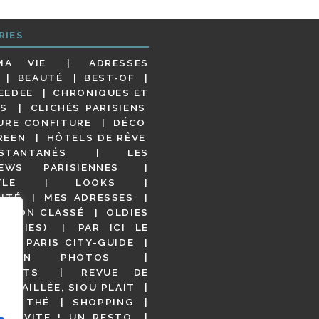
RIES
MA VIE
ADRESSES
BEAUTÉ
BEST-OF
EEDEE
CHRONIQUES ET
S
CLICHÉS PARISIENS
URE CONFITURE
DÉCO
REEN
HÔTELS DE RÊVE
STANTANÉS
LES
IEWS PARISIENNES
YLE
LOOKS
ITÉ
MES ADRESSES
NON CLASSÉ
OLDIES
OODIES)
PAR ICI LE
!
PARIS CITY-GUIDE
S EN PHOTOS
URANTS
REVUE DE
DÉTAILLÉE, SIOU PLAIT
 DE THÉ
SHOPPING
VITE ! UN RESTO