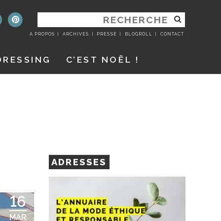
RECHERCHER
:
A PROPOS
ARCHIVES
PRESSE
BLOGROLL
CONTACT
DRESSING
C’EST NOËL !
ADRESSES
16
MAR