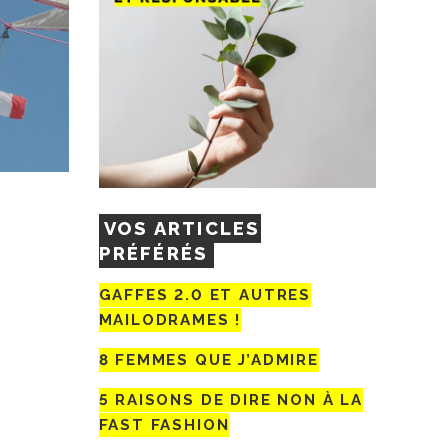
VOS ARTICLES
PRÉFÉRÉS
GAFFES 2.0 ET AUTRES
MAILODRAMES !
8 FEMMES QUE J’ADMIRE
5 RAISONS DE DIRE NON À LA
FAST FASHION