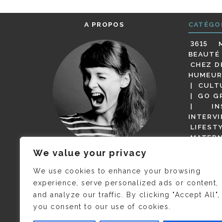
A PROPOS
CATÉGO
3615 
BEAUTÉ
CHEZ D
HUMEUR
CULT
GO G
IN
INTERV
LIFEST
MATERN
MODE
We value your privacy
(BUT G
JE M’APPELLE DELPHINE MAIS
MAGOT 
C’EST
©CAMILLE COLLIN
QUI A
We use cookies to enhance your browsing
PARI
PRIS CETTE PHOTO !
experience, serve personalized ads or content,
RESTA
and analyze our traffic. By clicking "Accept All",
PRESSE 
you consent to our use of cookies.
SALONS
VIDÉOS