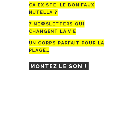
ÇA EXISTE, LE BON FAUX
NUTELLA ?
7 NEWSLETTERS QUI
CHANGENT LA VIE
UN CORPS PARFAIT POUR LA
PLAGE…
MONTEZ LE SON !