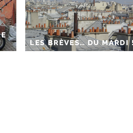
LE
LES BRÈVES… DU MARDI 