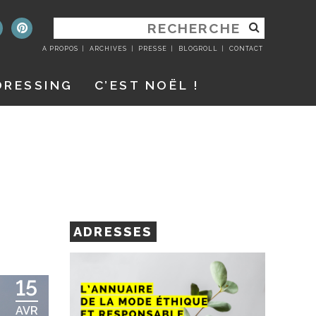
RECHERCHER
:
A PROPOS
ARCHIVES
PRESSE
BLOGROLL
CONTACT
DRESSING
C’EST NOËL !
ADRESSES
15
AVR