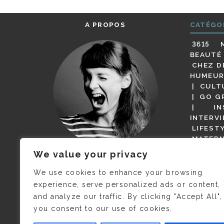
A PROPOS
CATÉGO
3615 
BEAUTÉ
CHEZ D
HUMEUR
CULT
GO G
IN
INTERV
LIFEST
MATERN
MODE
We value your privacy
(BUT G
JE M’APPELLE DELPHINE MAIS
MAGOT 
C’EST
©CAMILLE COLLIN
QUI A
We use cookies to enhance your browsing
PARI
PRIS CETTE PHOTO !
experience, serve personalized ads or content,
RESTA
and analyze our traffic. By clicking "Accept All",
PRESSE 
you consent to our use of cookies.
SALONS
VIDÉOS