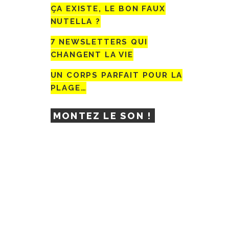
ÇA EXISTE, LE BON FAUX
NUTELLA ?
7 NEWSLETTERS QUI
CHANGENT LA VIE
UN CORPS PARFAIT POUR LA
PLAGE…
MONTEZ LE SON !