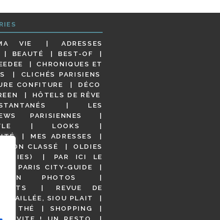
RIES
MA VIE
ADRESSES
BEAUTÉ
BEST-OF
EEDEE
CHRONIQUES ET
S
CLICHÉS PARISIENS
URE CONFITURE
DÉCO
REEN
HÔTELS DE RÊVE
STANTANÉS
LES
IEWS PARISIENNES
YLE
LOOKS
ITÉ
MES ADRESSES
NON CLASSÉ
OLDIES
OODIES)
PAR ICI LE
!
PARIS CITY-GUIDE
S EN PHOTOS
URANTS
REVUE DE
DÉTAILLÉE, SIOU PLAIT
 DE THÉ
SHOPPING
VITE ! UN RESTO