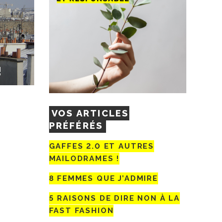
!
VOS ARTICLES
PRÉFÉRÉS
GAFFES 2.0 ET AUTRES
MAILODRAMES !
8 FEMMES QUE J’ADMIRE
5 RAISONS DE DIRE NON À LA
FAST FASHION