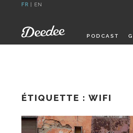
Aller
FR
|
EN
au
contenu
PODCAST
G
ÉTIQUETTE :
WIFI