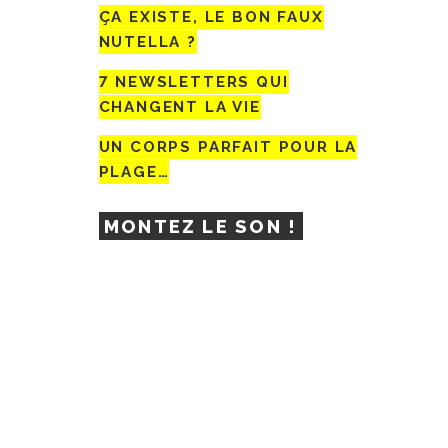
ÇA EXISTE, LE BON FAUX
NUTELLA ?
7 NEWSLETTERS QUI
CHANGENT LA VIE
UN CORPS PARFAIT POUR LA
PLAGE…
MONTEZ LE SON !