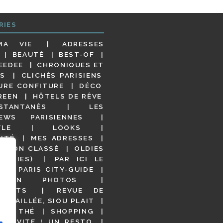
RIES
MA VIE
ADRESSES
BEAUTÉ
BEST-OF
EEDEE
CHRONIQUES ET
S
CLICHÉS PARISIENS
URE CONFITURE
DÉCO
REEN
HÔTELS DE RÊVE
STANTANÉS
LES
IEWS PARISIENNES
YLE
LOOKS
ITÉ
MES ADRESSES
NON CLASSÉ
OLDIES
OODIES)
PAR ICI LE
!
PARIS CITY-GUIDE
S EN PHOTOS
URANTS
REVUE DE
DÉTAILLÉE, SIOU PLAIT
 DE THÉ
SHOPPING
VITE ! UN RESTO