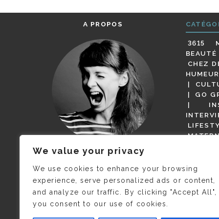
A PROPOS
CATÉGO
3615 
BEAUTÉ
CHEZ D
HUMEUR
CULT
GO G
IN
INTERV
LIFEST
MATERN
MODE
We value your privacy
(BUT G
JE M’APPELLE DELPHINE MAIS
MAGOT 
C’EST
©CAMILLE COLLIN
QUI A
We use cookies to enhance your browsing
PARI
PRIS CETTE PHOTO !
experience, serve personalized ads or content,
RESTA
and analyze our traffic. By clicking "Accept All",
PRESSE 
you consent to our use of cookies.
SALONS
VIDÉOS