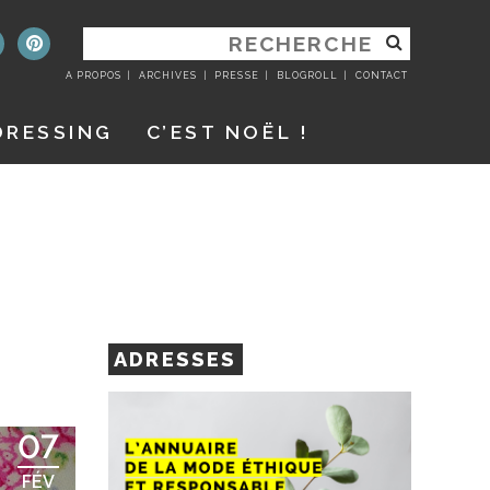
RECHERCHER
:
A PROPOS
ARCHIVES
PRESSE
BLOGROLL
CONTACT
DRESSING
C’EST NOËL !
ADRESSES
07
FÉV