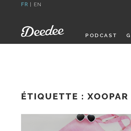
Aller
FR
|
EN
au
contenu
PODCAST
G
ÉTIQUETTE :
XOOPAR