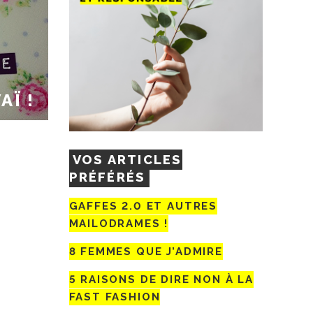
AÏ !
VOS ARTICLES
PRÉFÉRÉS
GAFFES 2.0 ET AUTRES
MAILODRAMES !
8 FEMMES QUE J’ADMIRE
5 RAISONS DE DIRE NON À LA
FAST FASHION