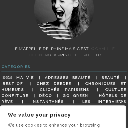
JE M’APPELLE DELPHINE MAIS C’EST
©CAMILLE
COLLIN
QUI A PRIS CETTE PHOTO !
CATÉGORIES
3615 MA VIE
ADRESSES BEAUTÉ
BEAUTÉ
BEST-OF
CHEZ DEEDEE
CHRONIQUES ET
HUMEURS
CLICHÉS PARISIENS
CULTURE
CONFITURE
DÉCO
GO GREEN
HÔTELS DE
RÊVE
INSTANTANÉS
LES INTERVIEWS
PARISIENNES
LIFESTYLE
LOOKS
MATERNITÉ
MES ADRESSES
MODE
NON CLASSÉ
OLDIES
We value your privacy
(BUT GOODIES)
PAR ICI LE MAGOT !
PARIS CITY-
We use cookies to enhance your browsing
GUIDE
PARIS EN PHOTOS
RESTAURANTS