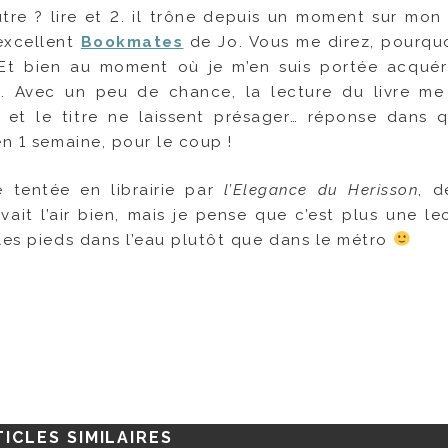
’autre ? lire et 2. il trône depuis un moment sur mo
 excellent
Bookmates
de Jo. Vous me direz, pourquoi
? Et bien au moment où je m’en suis portée acquér
ée. Avec un peu de chance, la lecture du livre me
t le titre ne laissent présager… réponse dans 
en 1 semaine, pour le coup !
ée tentée en librairie par
l’Elegance du Herisson
, d
vait l’air bien, mais je pense que c’est plus une le
les pieds dans l’eau plutôt que dans le métro
ICLES SIMILAIRES