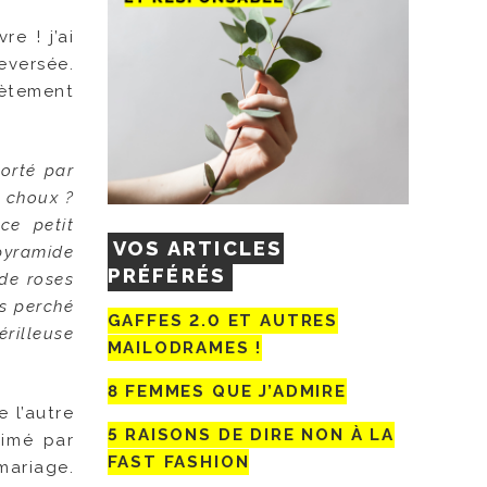
e ! j’ai
leversée.
lètement
orté par
n choux ?
ce petit
VOS ARTICLES
 pyramide
PRÉFÉRÉS
 de roses
és perché
GAFFES 2.0 ET AUTRES
rilleuse
MAILODRAMES !
8 FEMMES QUE J’ADMIRE
e l’autre
5 RAISONS DE DIRE NON À LA
aimé par
FAST FASHION
mariage.