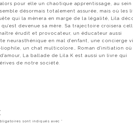
lors pour elle un chaotique apprentissage, au sein
 semble désormais totalement assurée, mais où les li
uête qui la mènera en marge de la légalité, Lila déc
qu’est devenue sa mère. Sa trajectoire croisera cel
ître érudit et provocateur, un éducateur aussi
te neurasthénique en mal d’enfant, une concierge vi
iophile, un chat multicolore… Roman d’initiation où
’amour, La ballade de Lila K est aussi un livre qui
dérives de notre société.
E
ligatoires sont indiqués avec
*