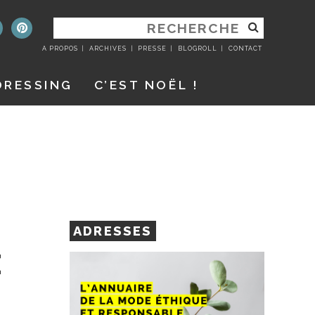
RECHERCHER
:
A PROPOS
ARCHIVES
PRESSE
BLOGROLL
CONTACT
DRESSING
C’EST NOËL !
ADRESSES
E