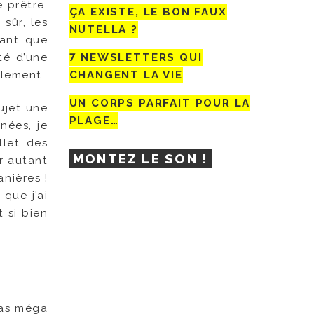
 prêtre,
ÇA EXISTE, LE BON FAUX
 sûr, les
NUTELLA ?
tant que
té d’une
7 NEWSLETTERS QUI
alement.
CHANGENT LA VIE
UN CORPS PARFAIT POUR LA
sujet une
PLAGE…
nées, je
llet des
MONTEZ LE SON !
ur autant
nières !
que j’ai
 si bien
pas méga