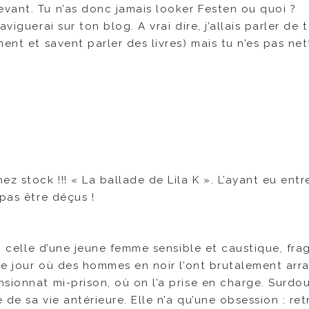
vant. Tu n’as donc jamais looker Festen ou quoi ?
viguerai sur ton blog. A vrai dire, j’allais parler de 
ent et savent parler des livres) mais tu n’es pas net
 stock !!! « La ballade de Lila K ». L’ayant eu entr
 pas être déçus !
 : celle d’une jeune femme sensible et caustique, frag
 le jour où des hommes en noir l’ont brutalement arr
sionnat mi-prison, où on l’a prise en charge. Surdo
 de sa vie antérieure. Elle n’a qu’une obsession : re