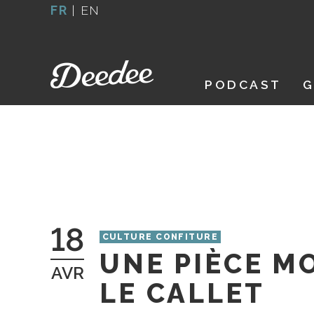
Aller
FR
|
EN
au
contenu
PODCAST
G
18
CULTURE CONFITURE
UNE PIÈCE M
AVR
LE CALLET