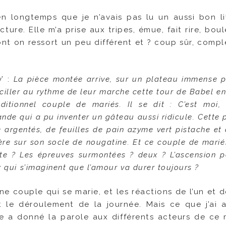
en longtemps que je n’avais pas lu un aussi bon livr
ture. Elle m’a prise aux tripes, émue, fait rire, bou
ont on ressort un peu différent et ? coup sûr, comp
’ :
La pièce montée arrive, sur un plateau immense p
sciller au rythme de leur marche cette tour de Babel e
itionnel couple de mariés. Il se dit : C’est moi, 
nde qui a pu inventer un gâteau aussi ridicule. Cette
 argentés, de feuilles de pain azyme vert pistache et
ère sur son socle de nougatine. Et ce couple de mari
ste ? Les épreuves surmontées ? deux ? L’ascension pé
x qui s’imaginent que l’amour va durer toujours ?
eune couple qui se marie, et les réactions de l’un et d
 le déroulement de la journée. Mais ce que j’ai 
re a donné la parole aux différents acteurs de ce 