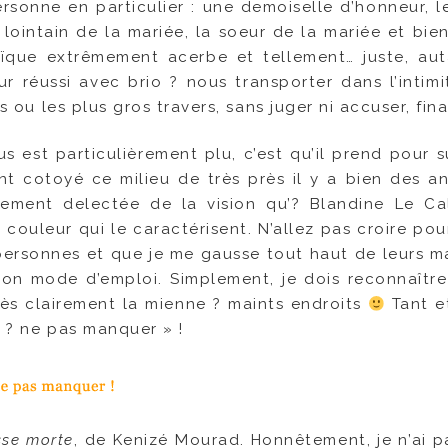
rsonne en particulier : une demoiselle d’honneur, le
lointain de la mariée, la soeur de la mariée et bien
ïque extrêmement acerbe et tellement… juste, au
ur réussi avec brio ? nous transporter dans l’intimi
ts ou les plus gros travers, sans juger ni accuser, fin
lus est particulièrement plu, c’est qu’il prend pour 
yant cotoyé ce milieu de très près il y a bien des an
rement delectée de la vision qu’? Blandine Le Ca
 couleur qui le caractérisent. N’allez pas croire po
 personnes et que je me gausse tout haut de leurs ma
on mode d’emploi. Simplement, je dois reconnaître 
 très clairement la mienne ? maints endroits
Tant et
« ? ne pas manquer » !
sse morte
, de Kenizé Mourad. Honnêtement, je n’ai 