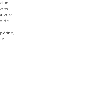
 d’un
vres
ouvrira
le de
périne,
 le