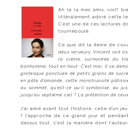
Ah la la mes amis, voil? bi
littéralement adoré cette lec
C’est une de ces lectures d
tourneboulé.
Ce que dit la 4ème de couv
deux serveurs. Vincent voit o
la crème, surmontée du trad
bonhomme, tout en haut. C’est moi. Il se dema
grotesque ponctuée de petits grains de sucre
en pâte d’amande, cette monstruosité pâtissi
au sommet, qu’est-ce qu’il symbolise, au ju
jusqu’au septième ciel ? La prétention de ceu
J’ai aimé avant tout l’histoire, celle d’un j
? l’approche de ce grand jour et pendant
dessus tout, c’est la manière dont l’auteu