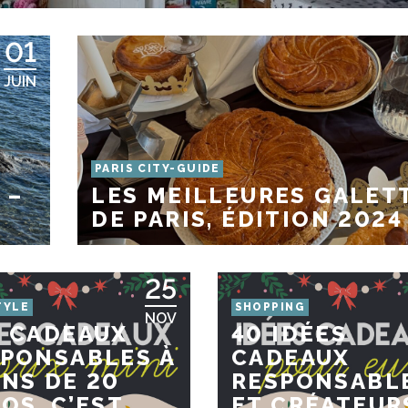
01
JUIN
PARIS CITY-GUIDE
 –
LES MEILLEURES GALET
DE PARIS, ÉDITION 2024
25
TYLE
SHOPPING
NOV
 CADEAUX
40 IDÉES
PONSABLES À
CADEAUX
NS DE 20
RESPONSABL
OS, C’EST
ET CRÉATEUR