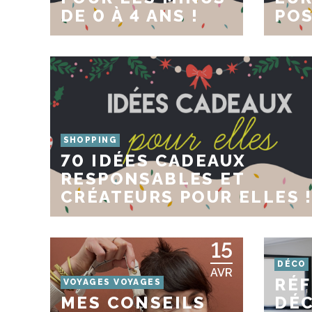
DE 0 À 4 ANS !
POS
SHOPPING
70 IDÉES CADEAUX
RESPONSABLES ET
CRÉATEURS POUR ELLES 
15
DÉCO
AVR
RÉ
VOYAGES VOYAGES
MES CONSEILS
DÉC