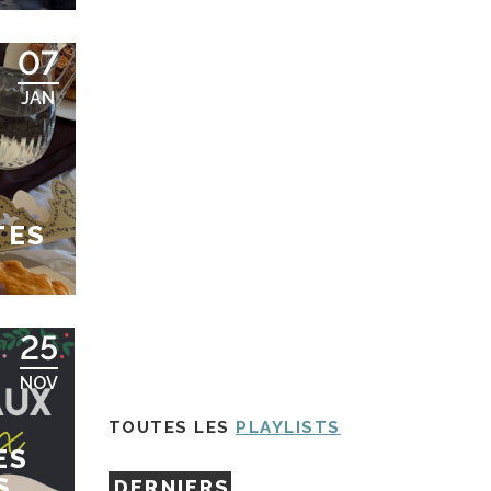
07
JAN
TES
25
NOV
TOUTES LES
PLAYLISTS
ES
S
DERNIERS