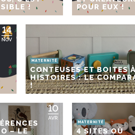
SIBLE !
POUR EUX !
14
NOV
MATERNITÉ
CONTEUSES ET BOITES 
HISTOIRES : LE COMPAR
!
!
10
AVR
FÉRENCES
MATERNITÉ
O – LE
4 SITES OÙ