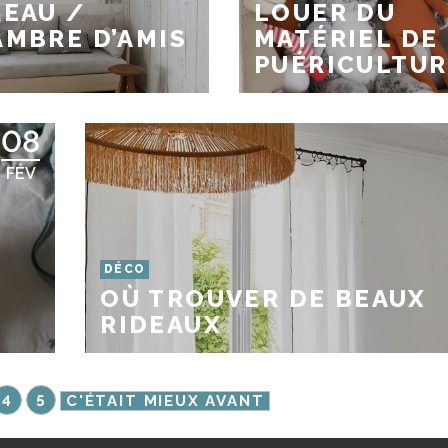
EAU /
LOUER DU
MBRE D’AMIS
MATÉRIEL DE
PUÉRICULTUR
08
FÉV
DÉCO
OÙ TROUVER DE BEAUX
RIDEAUX
4
5
C'ÉTAIT MIEUX AVANT