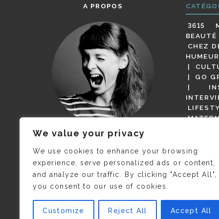
A PROPOS
CATÉGO
3615 
BEAUTÉ
CHEZ D
HUMEUR
CULT
GO G
IN
INTERV
LIFEST
MATERN
MODE
We value your privacy
(BUT G
JE M’APPELLE DELPHINE MAIS
MAGOT 
C’EST
©CAMILLE COLLIN
QUI A
We use cookies to enhance your browsing
PARI
PRIS CETTE PHOTO !
experience, serve personalized ads or content,
RESTA
and analyze our traffic. By clicking "Accept All",
PRESSE 
you consent to our use of cookies.
SALONS
VIDÉOS
VOYAGE
Customize
Reject All
Accept All