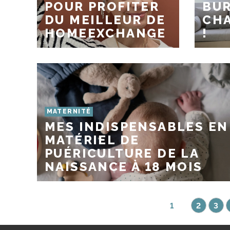
POUR PROFITER
BUR
DU MEILLEUR DE
CHA
HOMEEXCHANGE
!
MATERNITÉ
MES INDISPENSABLES EN
MATÉRIEL DE
PUÉRICULTURE DE LA
NAISSANCE À 18 MOIS
1
2
3