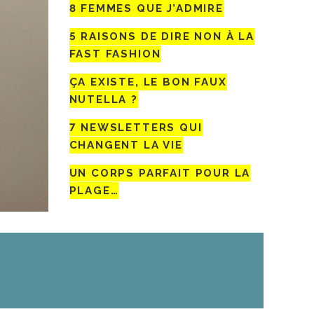
8 FEMMES QUE J’ADMIRE
5 RAISONS DE DIRE NON À LA
FAST FASHION
ÇA EXISTE, LE BON FAUX
NUTELLA ?
7 NEWSLETTERS QUI
CHANGENT LA VIE
UN CORPS PARFAIT POUR LA
PLAGE…