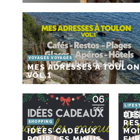
VOYAGES VOYAGES
MES ADRESSES À TOULON
VOL.1
06
LIFES
DÉC
DES
RES
SHOPPING
IDÉES CADEAUX
MOI
POUR LES MINUS
EUR