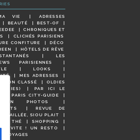
RIES
MA VIE
ADRESSES
BEAUTÉ
BEST-OF
EEDEE
CHRONIQUES ET
S
CLICHÉS PARISIENS
URE CONFITURE
DÉCO
REEN
HÔTELS DE RÊVE
STANTANÉS
LES
IEWS PARISIENNES
YLE
LOOKS
ITÉ
MES ADRESSES
NON CLASSÉ
OLDIES
OODIES)
PAR ICI LE
!
PARIS CITY-GUIDE
S EN PHOTOS
URANTS
REVUE DE
DÉTAILLÉE, SIOU PLAIT
 DE THÉ
SHOPPING
VITE ! UN RESTO
S VOYAGES