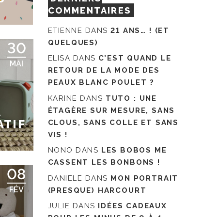
COMMENTAIRES
ETIENNE
DANS
21 ANS… ! (ET
QUELQUES)
30
ELISA
DANS
C’EST QUAND LE
MAI
RETOUR DE LA MODE DES
PEAUX BLANC POULET ?
KARINE
DANS
TUTO : UNE
À
ÉTAGÈRE SUR MESURE, SANS
ATIF
CLOUS, SANS COLLE ET SANS
VIS !
NONO
DANS
LES BOBOS ME
CASSENT LES BONBONS !
08
DANIELE
DANS
MON PORTRAIT
FÉV
(PRESQUE) HARCOURT
JULIE
DANS
IDÉES CADEAUX