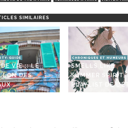
ICLES SIMILAIRES
CITY-GUIDE
CHRONIQUES ET HUMEURS
DE VIE :: LE
SMELLS LIKE
LLON DES
SUMMER SPIRIT,
AUX
PLAYLIST DE L’ÉT