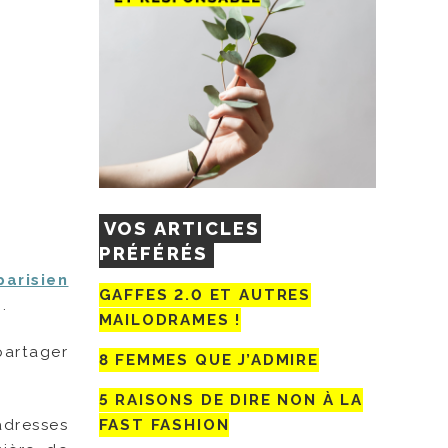
VOS ARTICLES
PRÉFÉRÉS
parisien
GAFFES 2.0 ET AUTRES
.
MAILODRAMES !
 partager
8 FEMMES QUE J’ADMIRE
5 RAISONS DE DIRE NON À LA
adresses
FAST FASHION