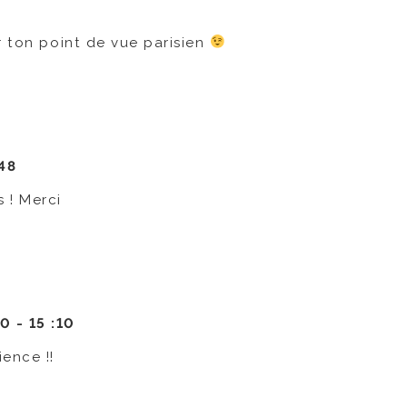
r ton point de vue parisien
:48
 ! Merci
10 -
15 :10
ence !!