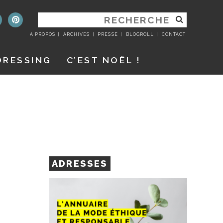
RECHERCHER
:
A PROPOS
ARCHIVES
PRESSE
BLOGROLL
CONTACT
DRESSING
C’EST NOËL !
ADRESSES