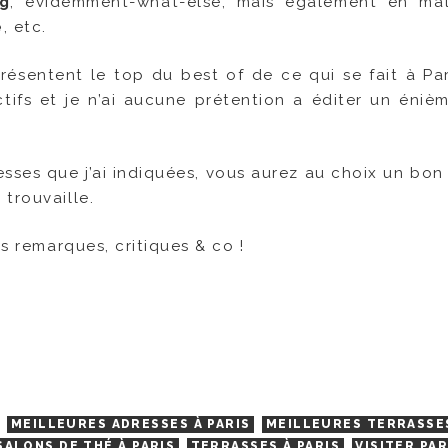
g
, évidemment-what-else, mais également en ma
é
, etc.
présentent le top du best of de ce qui se fait à Par
ctifs et je n’ai aucune prétention a éditer un éniè
sses que j’ai indiquées, vous aurez au choix un bon 
trouvaille.
os remarques, critiques & co !
MEILLEURES ADRESSES À PARIS
MEILLEURES TERRASSE
SALONS DE THÉ À PARIS
TERRASSES À PARIS
VISITER PAR