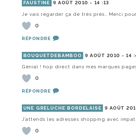
FAUSTINE
9 AOÛT 2010 -
14 :13
Je vais regarder ça de très près… Merci pou
0
RÉPONDRE
BOUQUETDEBAMBOO
9 AOÛT 2010 -
14 
Génial ! hop direct dans mes marques pages
0
RÉPONDRE
UNE GRELUCHE BORDELAISE
9 AOÛT 20
J’attends les adresses shopping avec impati
0