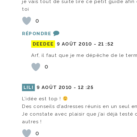
je vais tout de suite lire ce petit guide af
toi
0
RÉPONDRE
DEEDEE
9 AOÛT 2010 -
21 :52
Arf, il faut que je me dépêche de le term
0
LILI
9 AOÛT 2010 -
12 :25
L’idée est top !
Des conseils d’adresses réunis en un seul en
Je constate avec plaisir que j’ai déjà testé
autres !
0