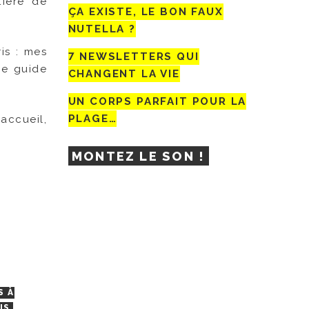
tière de
ÇA EXISTE, LE BON FAUX
NUTELLA ?
is : mes
7 NEWSLETTERS QUI
me guide
CHANGENT LA VIE
UN CORPS PARFAIT POUR LA
PLAGE…
accueil,
MONTEZ LE SON !
S À
IS