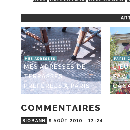
ART
MES ADRESSES
PARIS 
MES ADRESSES DE
LIEU 
TERRASSES
PAVI
PRÉFÉRÉES À PARIS !
CAN
COMMENTAIRES
SIOBANN
9 AOÛT 2010 -
12 :24