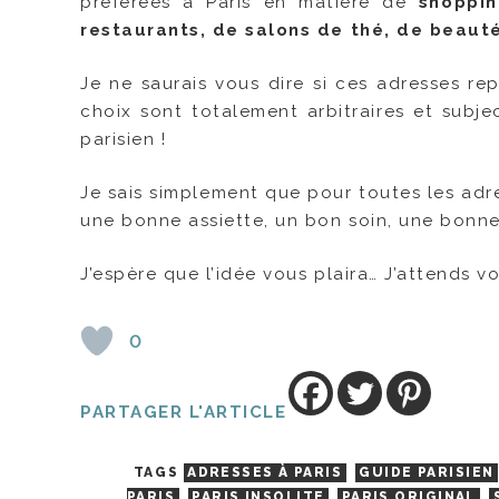
préférées à Paris en matière de
shoppin
restaurants, de salons de thé, de beaut
Je ne saurais vous dire si ces adresses re
choix sont totalement arbitraires et subje
parisien !
Je sais simplement que pour toutes les adre
une bonne assiette, un bon soin, une bonne 
J’espère que l’idée vous plaira… J’attends v
0
PARTAGER L'ARTICLE
TAGS
ADRESSES À PARIS
GUIDE PARISIEN
PARIS
PARIS INSOLITE
PARIS ORIGINAL