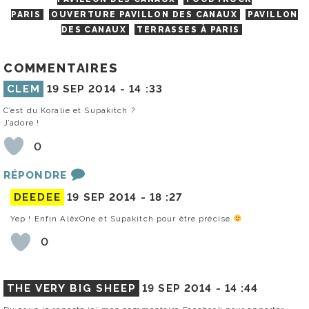
PARIS
OUVERTURE PAVILLON DES CANAUX
PAVILLON
DES CANAUX
TERRASSES À PARIS
COMMENTAIRES
CLEM
19 SEP 2014 -
14 :33
C’est du Koralie et Supakitch ?
J’adore !
0
RÉPONDRE
DEEDEE
19 SEP 2014 -
18 :27
Yep ! Enfin AlëxOne et Supakitch pour être précise
0
THE VERY BIG SHEEP
19 SEP 2014 -
14 :44