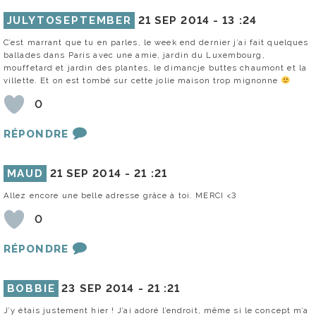
JULYTOSEPTEMBER
21 SEP 2014 -
13 :24
C’est marrant que tu en parles, le week end dernier j’ai fait quelques
ballades dans Paris avec une amie, jardin du Luxembourg,
mouffetard et jardin des plantes, le dimancje buttes chaumont et la
villette. Et on est tombé sur cette jolie maison trop mignonne
0
RÉPONDRE
MAUD
21 SEP 2014 -
21 :21
Allez encore une belle adresse grâce à toi. MERCI <3
0
RÉPONDRE
BOBBIE
23 SEP 2014 -
21 :21
J’y étais justement hier ! J’ai adoré l’endroit, même si le concept m’a