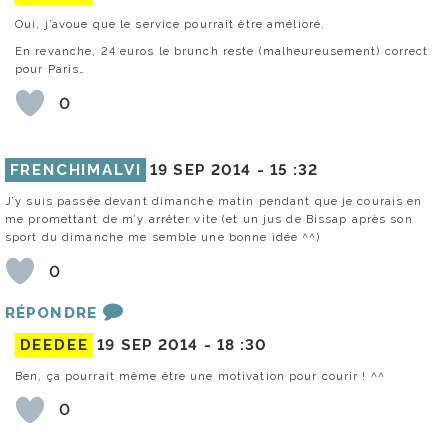
Oui, j’avoue que le service pourrait être amélioré.
En revanche, 24 euros le brunch reste (malheureusement) correct
pour Paris…
0
FRENCHIMALVI
19 SEP 2014 -
15 :32
J’y suis passée devant dimanche matin pendant que je courais en
me promettant de m’y arrêter vite (et un jus de Bissap après son
sport du dimanche me semble une bonne idée ^^)
0
RÉPONDRE
DEEDEE
19 SEP 2014 -
18 :30
Ben, ça pourrait même être une motivation pour courir ! ^^
0