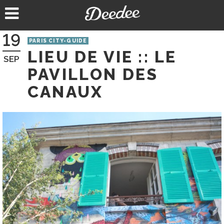
Aller
au
contenu
19
PARIS CITY-GUIDE
LIEU DE VIE :: LE
SEP
PAVILLON DES
CANAUX