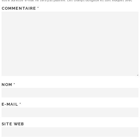
Votre adresse e-mail ne sera pas publiée.
Les champs obligatoires sont indiqués avec
*
COMMENTAIRE
*
NOM
*
E-MAIL
*
SITE WEB