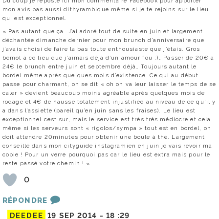
Du coup je reposte ici mon commentaire Facebook pour apporter
mon avis pas aussi dithyrambique même si je te rejoins sur le lieu
qui est exceptionnel.
« Pas autant que ça. J’ai adoré tout de suite en juin et largement
déchantée dimanche dernier pour mon brunch d’anniversaire que
j’avais choisi de faire la bas toute enthousiaste que j’étais. Gros
bémol à ce lieu que j’aimais déjà d’un amour fou ;)… Passer de 20€ a
24€ le brunch entre juin et septembre déjà… Toujours autant le
bordel même après quelques mois d’existence. Ce qui au début
passe pour charmant, on se dit « oh on va leur laisser le temps de se
caler » devient beaucoup moins agréable après quelques mois de
rodage et 4€ de hausse totalement injustifiée au niveau de ce qu’il y
a dans l’assiette (pareil qu’en juin sans les fraises). Le lieu est
exceptionnel cest sur, mais le service est très très médiocre et cela
même si les serveurs sont « rigolos/sympa » tout est en bordel, on
doit attendre 20minutes pour obtenir une boule à thé. Largement
conseillé dans mon cityguide instagramien en juin je vais revoir ma
copie ! Pour un verre pourquoi pas car le lieu est extra mais pour le
reste passé votre chemin ! «
0
RÉPONDRE
DEEDEE
19 SEP 2014 -
18 :29