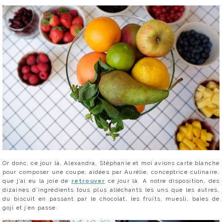
Or donc, ce jour là, Alexandra, Stéphanie et moi avions carte blanche
pour composer une coupe, aidées par Aurélie, conceptrice culinaire,
que j’ai eu la joie de
retrouver
ce jour là. A notre disposition, des
dizaines d’ingrédients tous plus alléchants les uns que les autres,
du biscuit en passant par le chocolat, les fruits, muesli, baies de
goji et j’en passe.