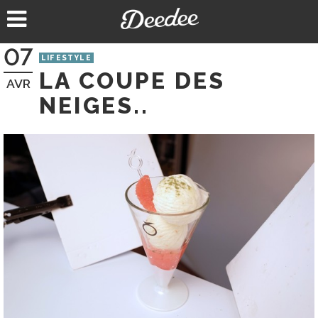
Aller
au
contenu
07
LIFESTYLE
LA COUPE DES
AVR
NEIGES..