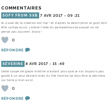
COMMENTAIRES
SOFY FROM SXB
7 AVR 2017 -
09 :21
le visuel de ta création est top ! et d’après ta description le goût doit
être sympa aussi. j’adore l’idée du pamplemousse auquel on ne
pense pas souvent. bravo !
0
RÉPONDRE
SÉVERINE
8 AVR 2017 -
15 :49
Cette coupe de glace m’attire d’autant plus que je n’ai toujours pas
goûté à un seul dessert avec du thé matcha (je dois être la dernière
sur terre à mon avis).
0
RÉPONDRE