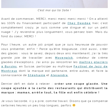
C’est moi qui l’ai faite !
Avant de commencer… MERCI, merci merci merci merci ! On a atteint
les 100% du financement participatif de
Chez Deedee
hier, c’est
complètement crazy, je suis comme une dingue et sur un petit
nuage ! J’y reviendrai plus longuement, vous pensez bien. Mais du
fond du coeur, MERCI !
Pour l’heure, un autre joli projet que je suis heureuse de pouvoir
vous présenter, enfin ! Parce qu’être blogueuse, c’est aussi… créer
des glaces : vous le savez, depuis deux ans maintenant, j’ai la très
grande joie de travailler avec
Movenpick
, créateur de crème
glacées d’exceptions. J’ai ainsi pu rencontrer les
maîtres glaciers
à Bursins
, en Suisse, participer au mythique
Festival de Jazz de
Montreux
dont la marque est partenaire, entre autres, et faire la
connaissance de
Stéphanie
et
Alexandra
.
Dernier défi en date à relever :
créer une coupe glacée. Une
coupe ajoutée à la carte des restaurants qui distribuent la
marque : maman, arrête tout, ta fille est enfin célèbre !
Je vous l’accorde, il y a pire, comme travail. Disons que ça compense
certaines heures un peu trop longues, parfois