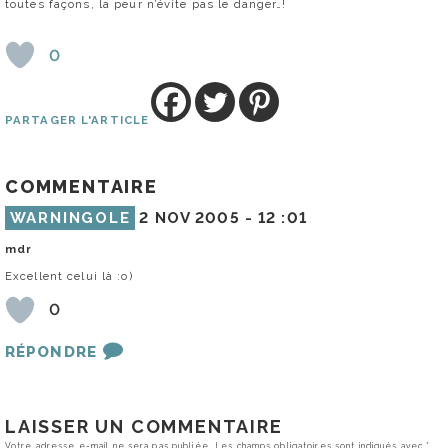
toutes façons, la peur n’évite pas le danger…!
0
PARTAGER L'ARTICLE
COMMENTAIRE
WARNINGOLE
2 NOV 2005 -
12 :01
mdr
Excellent celui là :o)
0
RÉPONDRE
LAISSER UN COMMENTAIRE
Votre adresse e-mail ne sera pas publiée.
Les champs obligatoires sont indiqués avec
*