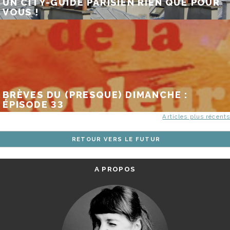
UN CITY-GUIDE PARISIEN RIEN QUE POUR
VOUS !
BRÈVES DU (PRESQUE) DIMANCHE :
ÉPISODE 33
NAVIGATION
Articles plus récents
DES
RETOUR VERS LE FUTUR
ARTICLES
A PROPOS