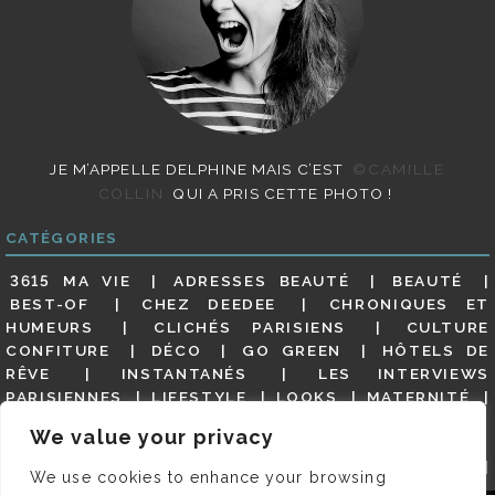
JE M’APPELLE DELPHINE MAIS C’EST
©CAMILLE
COLLIN
QUI A PRIS CETTE PHOTO !
CATÉGORIES
3615 MA VIE
ADRESSES BEAUTÉ
BEAUTÉ
BEST-OF
CHEZ DEEDEE
CHRONIQUES ET
HUMEURS
CLICHÉS PARISIENS
CULTURE
CONFITURE
DÉCO
GO GREEN
HÔTELS DE
RÊVE
INSTANTANÉS
LES INTERVIEWS
PARISIENNES
LIFESTYLE
LOOKS
MATERNITÉ
MES ADRESSES
MODE
NON CLASSÉ
OLDIES
We value your privacy
(BUT GOODIES)
PAR ICI LE MAGOT !
PARIS CITY-
GUIDE
PARIS EN PHOTOS
RESTAURANTS
We use cookies to enhance your browsing
REVUE DE PRESSE DÉTAILLÉE, SIOU PLAIT
SALONS