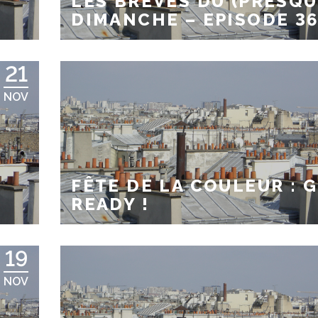
LES BRÈVES DU (PRESQU
DIMANCHE – EPISODE 3
21
NOV
FÊTE DE LA COULEUR : 
READY !
19
NOV