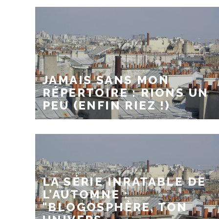
JAMAIS SANS MON
RÉPERTOIRE : RIONS UN
PEU (ENFIN RIEZ !)
LA SÉRIE INRATABLE DE
L’AUTOMNE :
"BLOGOSPHÈRE, TON