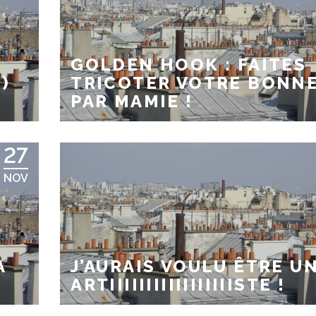
GOLDEN HOOK : FAITES
)
TRICOTER VOTRE BONN
PAR MAMIE !
27
NOV
A
J’AURAIS VOULU ÊTRE U
ARTIIIIIIIIIIIIIIIIISTE !