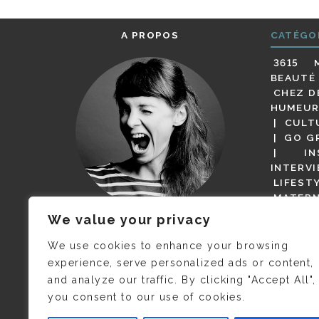
A PROPOS
CATÉGO
3615 
BEAUTÉ
CHEZ D
HUMEUR
CULT
GO G
IN
INTERV
LIFEST
MATERN
MODE
We value your privacy
(BUT G
JE M’APPELLE DELPHINE MAIS
MAGOT 
C’EST
©CAMILLE COLLIN
QUI A
We use cookies to enhance your browsing
PARI
PRIS CETTE PHOTO !
experience, serve personalized ads or content,
RESTA
and analyze our traffic. By clicking "Accept All",
PRESSE 
you consent to our use of cookies.
SALONS
VIDÉOS