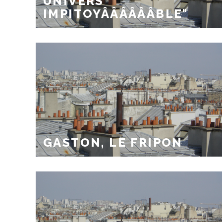
UNIVERS
IMPITOYÂÂÂÂÂÂBLE"
GASTON, LE FRIPON