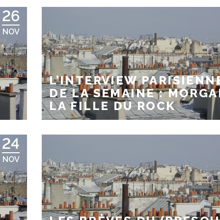
26
NOV
L’INTERVIEW PARISIENN
DE LA SEMAINE : MORGA
LA FILLE DU ROCK
24
NOV