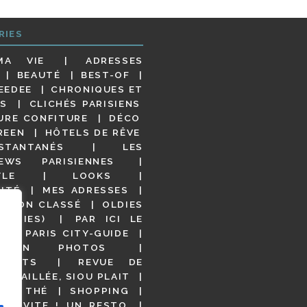
RIES
MA VIE
ADRESSES
BEAUTÉ
BEST-OF
EEDEE
CHRONIQUES ET
S
CLICHÉS PARISIENS
URE CONFITURE
DÉCO
REEN
HÔTELS DE RÊVE
STANTANÉS
LES
IEWS PARISIENNES
YLE
LOOKS
ITÉ
MES ADRESSES
NON CLASSÉ
OLDIES
OODIES)
PAR ICI LE
!
PARIS CITY-GUIDE
S EN PHOTOS
URANTS
REVUE DE
DÉTAILLÉE, SIOU PLAIT
 DE THÉ
SHOPPING
VITE ! UN RESTO