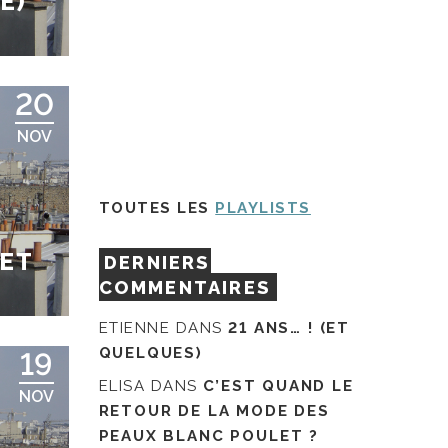
E)
6
20
NOV
TOUTES LES
PLAYLISTS
GET
DERNIERS
COMMENTAIRES
ETIENNE
DANS
21 ANS… ! (ET
QUELQUES)
19
ELISA
DANS
C’EST QUAND LE
NOV
RETOUR DE LA MODE DES
PEAUX BLANC POULET ?