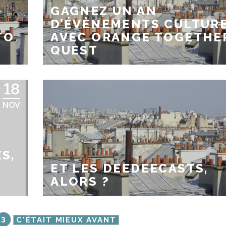
GAGNEZ UN AN
D’ÉVÈNEMENTS CULTUR
TO
AVEC ORANGE TOGETHE
QUEST
18
NOV
S,
ET LES DEEDEECASTS,
ALORS ?
3
C'ÉTAIT MIEUX AVANT