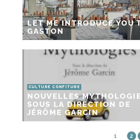
LET ME INTRODUCE YOU 
GASTON
CULTURE CONFITURE
NOUVELLES MYTHOLOGIE
SOUS LA DIRECTION DE
JÉRÔME GARCIN
1
2