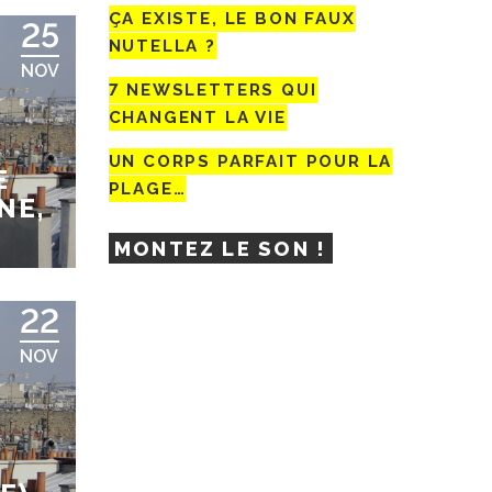
ÇA EXISTE, LE BON FAUX
25
NUTELLA ?
NOV
7 NEWSLETTERS QUI
CHANGENT LA VIE
UN CORPS PARFAIT POUR LA
E
PLAGE…
NE,
MONTEZ LE SON !
22
NOV