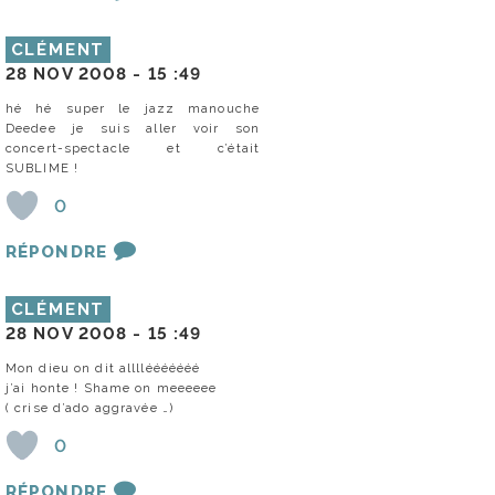
CLÉMENT
28 NOV 2008 -
15 :49
hé hé super le jazz manouche
Deedee je suis aller voir son
concert-spectacle et c’était
SUBLIME !
0
RÉPONDRE
CLÉMENT
28 NOV 2008 -
15 :49
Mon dieu on dit allllééééééé
j’ai honte ! Shame on meeeeee
( crise d’ado aggravée …)
0
RÉPONDRE