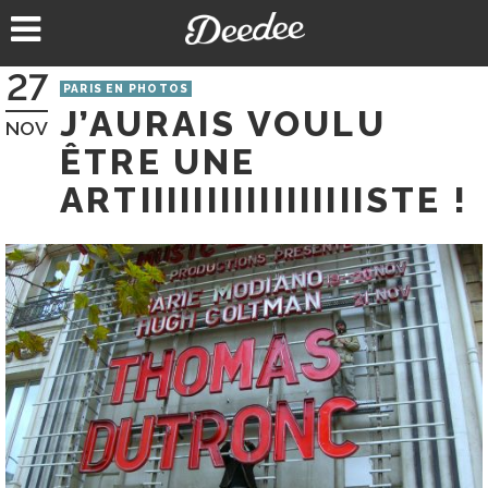
Aller
au
contenu
27
PARIS EN PHOTOS
J’AURAIS VOULU
NOV
ÊTRE UNE
ARTIIIIIIIIIIIIIIIIISTE !