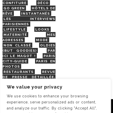
CONFITURE
DÉCO
GO GREEN
HÔTELS DE
RÊVE
INSTANTANÉS
LES INTERVIEWS
PARISIENNES
LIFESTYLE
LOOKS
MATERNITÉ
MES
ADRESSES
MODE
NON CLASSÉ
OLDIES
(BUT GOODIES)
PAR
ICI LE MAGOT !
PARIS
CITY-GUIDE
PARIS EN
PHOTOS
RESTAURANTS
REVUE
DE PRESSE DÉTAILLÉE,
SIOU PLAIT
SALONS
We value your privacy
DE THÉ
SHOPPING
VIDÉOS
VITE ! UN
We use cookies to enhance your browsing
RESTO
VOYAGES
experience, serve personalized ads or content,
VOYAGES
Nous utilisons des cookies pour vous garantir la meilleure
and analyze our traffic. By clicking "Accept All",
expérience sur notre site. Si vous continuez à utiliser ce