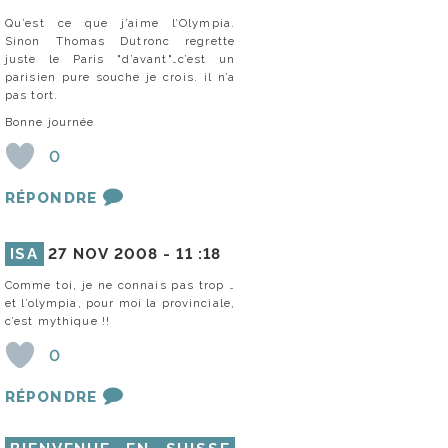
Qu’est ce que j’aime l’Olympia.
Sinon Thomas Dutronc regrette
juste le Paris "d’avant"…c’est un
parisien pure souche je crois. il n’a
pas tort.
Bonne journée
0
RÉPONDRE
ISA
27 NOV 2008 -
11 :18
Comme toi, je ne connais pas trop …
et l’olympia, pour moi la provinciale,
c’est mythique !!
0
RÉPONDRE