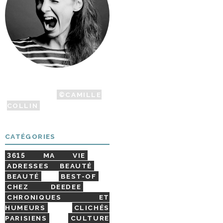
JE M’APPELLE DELPHINE
MAIS C’EST
©CAMILLE
COLLIN
QUI A PRIS CETTE
PHOTO !
CATÉGORIES
3615 MA VIE
ADRESSES BEAUTÉ
BEAUTÉ
BEST-OF
CHEZ DEEDEE
CHRONIQUES ET
HUMEURS
CLICHÉS
PARISIENS
CULTURE