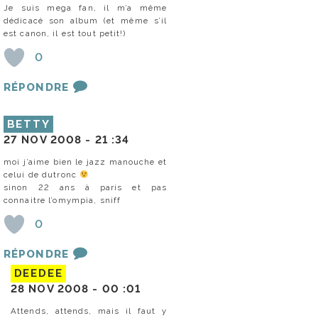
Je suis mega fan, il m’a même
dédicacé son album (et même s’il
est canon, il est tout petit!)
0
RÉPONDRE
BETTY
27 NOV 2008 -
21 :34
moi j’aime bien le jazz manouche et
celui de dutronc
sinon 22 ans à paris et pas
connaitre l’omympia, sniff
0
RÉPONDRE
DEEDEE
28 NOV 2008 -
00 :01
Attends, attends, mais il faut y