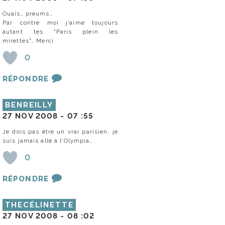
Ouais… preums…
Par contre moi j’aime toujours
autant tes "Paris plein les
mirettes"… Merci
0
RÉPONDRE
BENREILLY
27 NOV 2008 -
07 :55
Je dois pas être un vrai parisien, je
suis jamais allé à l’Olympia…
0
RÉPONDRE
THECÉLINETTE
27 NOV 2008 -
08 :02