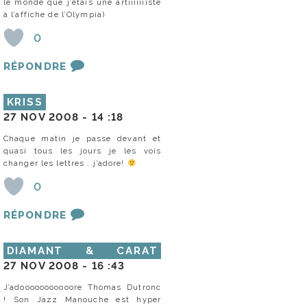
le monde que j’étais une artiiiiiiiste
à l’affiche de l’Olympia)
0
RÉPONDRE
KRISS
27 NOV 2008 -
14 :18
Chaque matin je passe devant et
quasi tous les jours je les vois
changer les lettres ..j’adore!
0
RÉPONDRE
DIAMANT & CARAT
27 NOV 2008 -
16 :43
J’adooooooooooore Thomas Dutronc
! Son Jazz Manouche est hyper