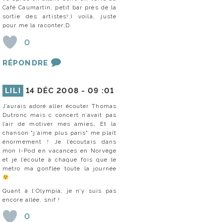
Café Caumartin, petit bar près de la
sortie des artistes!:) voilà, juste
pour me la raconter;D
0
RÉPONDRE
LILI
14 DÉC 2008 -
09 :01
J’aurais adoré aller écouter Thomas
Dutronc mais c concert n’avait pas
l’air de motiver mes amies… Et la
chanson "j’aime plus paris" me plaît
énormément ! Je l’écoutais dans
mon I-Pod en vacances en Norvège
et je l’écoute à chaque fois que le
métro ma gonflée toute la journée
Quant à l’Olympia, je n’y suis pas
encore allée, snif !
0