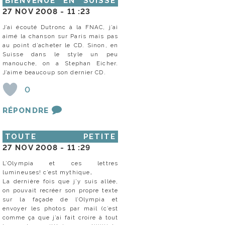
BIENVENUE EN SUISSE
27 NOV 2008 -
11 :23
J’ai écouté Dutronc à la FNAC, j’ai
aimé la chanson sur Paris mais pas
au point d’acheter le CD. Sinon, en
Suisse dans le style un peu
manouche, on a Stephan Eicher.
J’aime beaucoup son dernier CD.
0
RÉPONDRE
TOUTE PETITE
27 NOV 2008 -
11 :29
L’Olympia et ces lettres
lumineuses! c’est mythique…
La dernière fois que j’y suis allée,
on pouvait recréer son propre texte
sur la façade de l’Olympia et
envoyer les photos par mail (c’est
comme ça que j’ai fait croire à tout