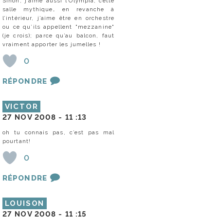
Sinon, j’aime aussi l’Olympia, cette
salle mythique… en revanche à
l’intérieur, j’aime être en orchestre
ou ce qu’ils appellent "mezzanine"
(je crois); parce qu’au balcon, faut
vraiment apporter les jumelles !
0
RÉPONDRE
VICTOR
27 NOV 2008 -
11 :13
oh tu connais pas, c’est pas mal
pourtant!
0
RÉPONDRE
LOUISON
27 NOV 2008 -
11 :15