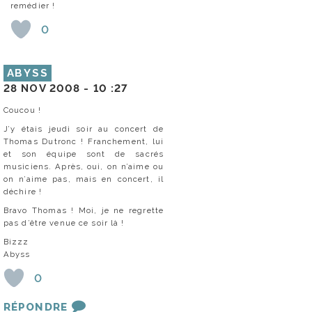
remédier !
0
ABYSS
28 NOV 2008 -
10 :27
Coucou !
J’y étais jeudi soir au concert de
Thomas Dutronc ! Franchement, lui
et son équipe sont de sacrés
musiciens. Après, oui, on n’aime ou
on n’aime pas, mais en concert, il
déchire !
Bravo Thomas ! Moi, je ne regrette
pas d’être venue ce soir là !
Bizzz
Abyss
0
RÉPONDRE