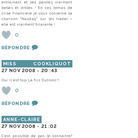
entrainant et ses paroles vraiment
belles et drôles ! En ces temps de
crise financière je vous conseille sa
chanson "Nasdaq" sur les trader –
elle est vraiment hilarante !
0
RÉPONDRE
MISS COOKLIQUOT
27 NOV 2008 -
20 :43
Oui il est top Le fils Dutronc!!
0
RÉPONDRE
ANNE-CLAIRE
27 NOV 2008 -
21 :02
C’est possible de pas le connaitre?