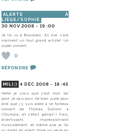
ALERTE À
LIÈGE/SOPHIE
30 NOV 2008 -
19 :00
Je l’ai vu à Bruxelles… En live, c’est
vraiment un tout grand artiste! Un
super concert
0
RÉPONDRE
MILI;)
4 DÉC 2008 -
18 :45
Héhé je crois que c’est mon 1er
post, je sais plus…hé bien juste pour
dire que j’y suis allée à ce fameux
concert de Thomas Dutronc à
l’Olympia, et c’était génial!:) frais,
divertissant, impressionnant
musicalement, et même que je l’ai
vu après en allant boire un verre au