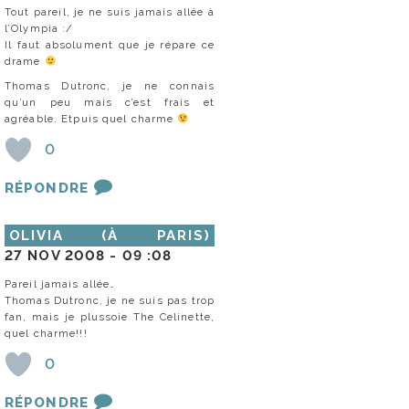
Tout pareil, je ne suis jamais allée à
l’Olympia :/
Il faut absolument que je répare ce
drame
Thomas Dutronc, je ne connais
qu’un peu mais c’est frais et
agréable. Etpuis quel charme
0
RÉPONDRE
OLIVIA (À PARIS)
27 NOV 2008 -
09 :08
Pareil jamais allée…
Thomas Dutronc, je ne suis pas trop
fan, mais je plussoie The Celinette,
quel charme!!!
0
RÉPONDRE