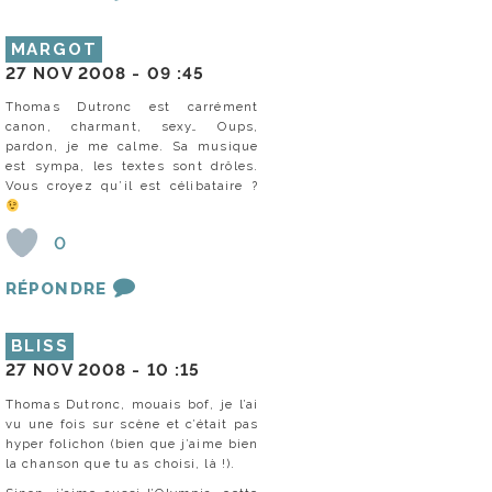
MARGOT
27 NOV 2008 -
09 :45
Thomas Dutronc est carrément
canon, charmant, sexy… Oups,
pardon, je me calme. Sa musique
est sympa, les textes sont drôles.
Vous croyez qu’il est célibataire ?
0
RÉPONDRE
BLISS
27 NOV 2008 -
10 :15
Thomas Dutronc, mouais bof, je l’ai
vu une fois sur scène et c’était pas
hyper folichon (bien que j’aime bien
la chanson que tu as choisi, là !).