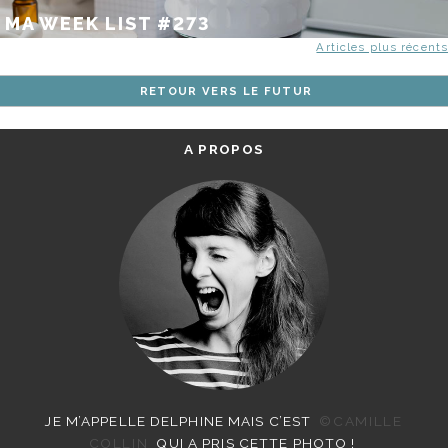
MA WEEK LIST #273
NAVIGATION
Articles plus récents
DES
RETOUR VERS LE FUTUR
ARTICLES
A PROPOS
JE M’APPELLE DELPHINE MAIS C’EST
©CAMILLE
COLLIN
QUI A PRIS CETTE PHOTO !