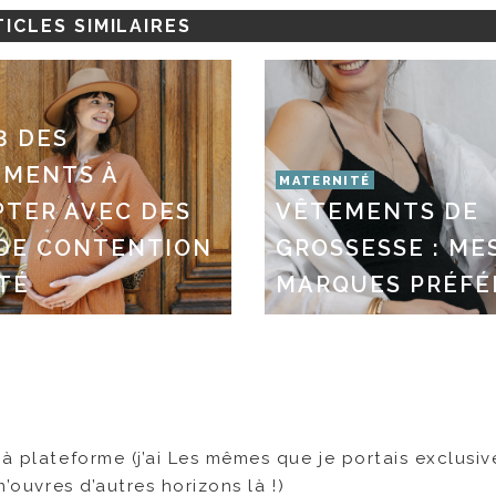
ICLES SIMILAIRES
3 DES
EMENTS À
MATERNITÉ
TER AVEC DES
VÊTEMENTS DE
 DE CONTENTION
GROSSESSE : ME
TÉ
MARQUES PRÉFÉ
 à plateforme (j’ai Les mêmes que je portais exclusi
m’ouvres d’autres horizons là !)