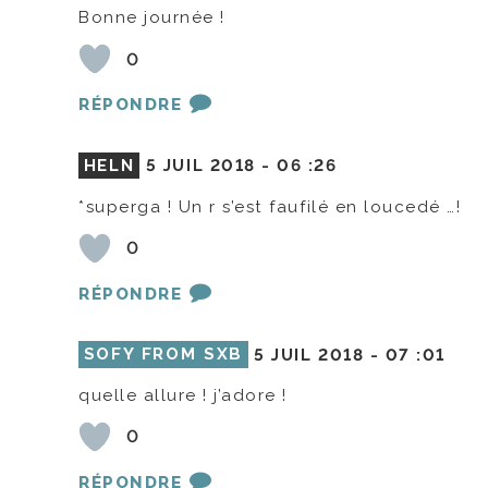
Bonne journée !
0
RÉPONDRE
HELN
5 JUIL 2018 -
06 :26
*superga ! Un r s’est faufilé en loucedé …!
0
RÉPONDRE
SOFY FROM SXB
5 JUIL 2018 -
07 :01
quelle allure ! j’adore !
0
RÉPONDRE