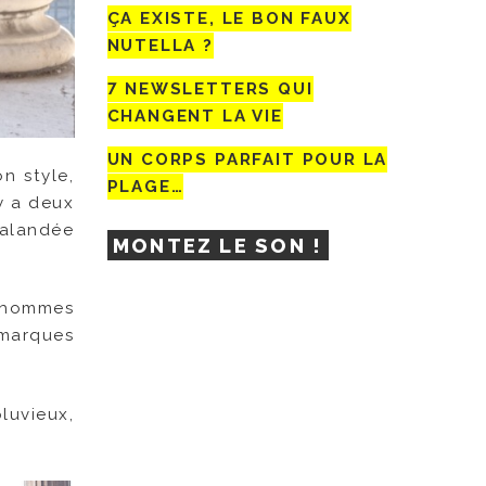
ÇA EXISTE, LE BON FAUX
NUTELLA ?
7 NEWSLETTERS QUI
CHANGENT LA VIE
UN CORPS PARFAIT POUR LA
n style,
PLAGE…
y a deux
halandée
MONTEZ LE SON !
s hommes
 marques
luvieux,