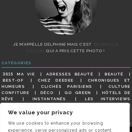
JE M’APPELLE DELPHINE MAIS C’EST
©CAMILLE
COLLIN
QUI A PRIS CETTE PHOTO !
CATÉGORIES
3615 MA VIE
ADRESSES BEAUTÉ
BEAUTÉ
BEST-OF
CHEZ DEEDEE
CHRONIQUES ET
HUMEURS
CLICHÉS PARISIENS
CULTURE
CONFITURE
DÉCO
GO GREEN
HÔTELS DE
RÊVE
INSTANTANÉS
LES INTERVIEWS
PARISIENNES
LIFESTYLE
LOOKS
MATERNITÉ
MES ADRESSES
MODE
NON CLASSÉ
OLDIES
We value your privacy
(BUT GOODIES)
PAR ICI LE MAGOT !
PARIS CITY-
We use cookies to enhance your browsing
GUIDE
PARIS EN PHOTOS
RESTAURANTS
REVUE DE PRESSE DÉTAILLÉE, SIOU PLAIT
SALONS
experience, serve personalized ads or content,