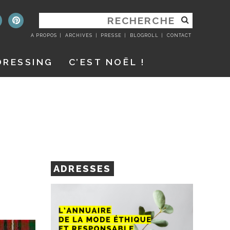
RECHERCHER
:
A PROPOS
ARCHIVES
PRESSE
BLOGROLL
CONTACT
DRESSING
C’EST NOËL !
ADRESSES