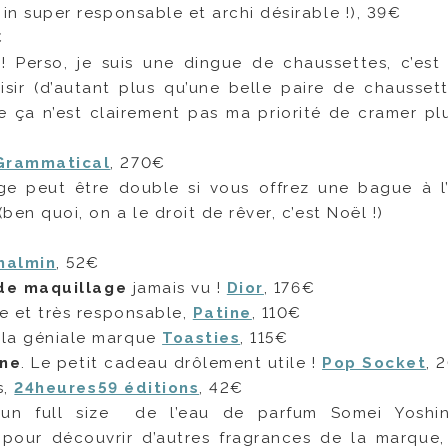
in super responsable et archi désirable !), 39€
€
 Perso, je suis une dingue de chaussettes, c’est 
sir (d’autant plus qu’une belle paire de chausset
e ça n’est clairement pas ma priorité de cramer pl
Grammatical
, 270€
ge peut être double si vous offrez une bague à l
(ben quoi, on a le droit de rêver, c’est Noël !)
Chalmin
, 52€
 de maquillage
jamais vu !
Dior
, 176€
le et très responsable,
Patine
, 110€
la géniale marque
Toasties
, 115€
one
. Le petit cadeau drôlement utile !
Pop Socket
, 
s,
24heures59 éditions
, 42€
un full size de l’eau de parfum Somei Yoshi
 pour découvrir d’autres fragrances de la marque