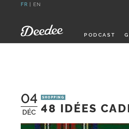
Aller
FR
|
EN
au
contenu
PODCAST
G
04
SHOPPING
48 IDÉES CAD
DÉC