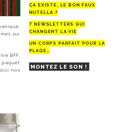
ÇA EXISTE, LE BON FAUX
NUTELLA ?
7 NEWSLETTERS QUI
panique,
CHANGENT LA VIE
mmes sur
UN CORPS PARFAIT POUR LA
PLAGE…
tre BFF,
 paquet
MONTEZ LE SON !
oici nos