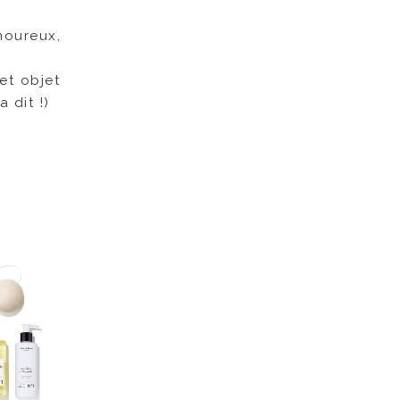
moureux,
cet objet
a dit !)