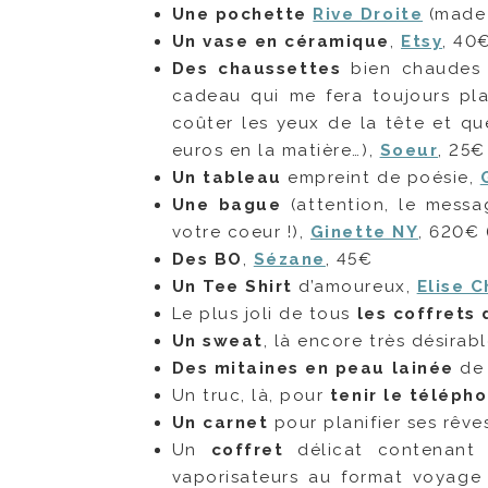
Une pochette
Rive Droite
(made 
Un vase en céramique
,
Etsy
, 40
Des chaussettes
bien chaudes !
cadeau qui me fera toujours plai
coûter les yeux de la tête et qu
euros en la matière…),
Soeur
, 25€
Un tableau
empreint de poésie,
Une bague
(attention, le messa
votre coeur !),
Ginette NY
, 620€ 
Des BO
,
Sézane
, 45€
Un Tee Shirt
d’amoureux,
Elise 
Le plus joli de tous
les coffrets
Un sweat
, là encore très désirab
Des mitaines en peau lainée
de 
Un truc, là, pour
tenir le téléph
Un
carnet
pour planifier ses rêve
Un
coffret
délicat contenant 
vaporisateurs au format voyage