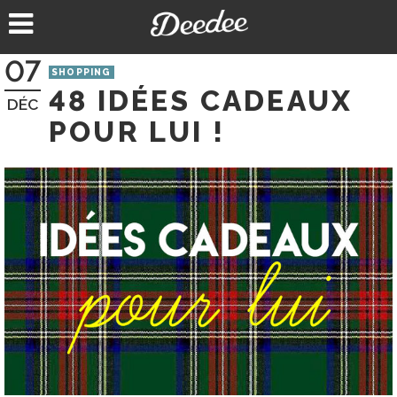
Aller
au
contenu
07
SHOPPING
48 IDÉES CADEAUX
DÉC
POUR LUI !