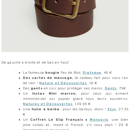
De gauche à droite et de bas en haut :
La fameuse
bougie
Feu de Bois,
Diptyque
, 46 €
Des cartes de massage,
le cadeau fait pour vous l’air
de rien !
Nature et Découvertes
, 18 €
Des
gants
en cuir pour protéger ses mains,
Dents
, 75€
Un
Instax Mini marron,
pour ceux qui aiment
immortaliser sur papier glacé tous leurs souvenirs,
Natures et Découvertes
, 139,95 €
Une
huile à barbe
… pour les barbus, donc !
Etsy
, 27,35
€
Un
Coffret Le Slip Français x
Monoprix
, une bien
jolie collab et…
made in France
, s’il vous plait ! 29 €
(disponible en magasins)