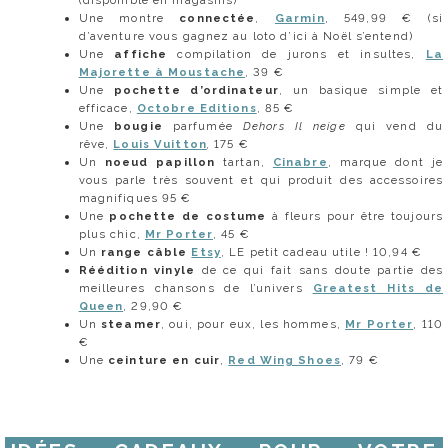
Une montre
connectée
,
Garmin
, 549,99 € (si
d’aventure vous gagnez au loto d’ici à Noël s’entend)
Une
affiche
compilation de jurons et insultes,
La
Majorette à Moustache
, 39 €
Une
p
ochette d’ordinateur
, un basique simple et
efficace,
Octobre Editions
, 85 €
Une
bougie
parfumée
Dehors Il neige
qui vend du
rêve,
Louis Vuitton
,
175 €
Un
noeud papillon
tartan,
Cinabre
, marque dont je
vous parle très souvent et qui produit des accessoires
magnifiques 95 €
Une
pochette de costume
à fleurs pour être toujours
plus chic,
Mr Porter
, 45 €
Un
range câble
Etsy
, LE petit cadeau utile ! 10,94 €
Réédition vinyle
de ce qui fait sans doute partie des
meilleures chansons de l’univers
Greatest Hits de
Queen
, 29,90 €
Un
steamer
, oui, pour eux, les hommes,
Mr Porter
, 110
€
Une
ceinture en cuir
,
Red Wing Shoes
, 79 €