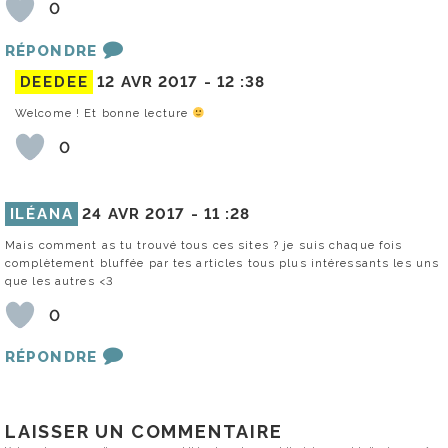
0
RÉPONDRE
DEEDEE
12 AVR 2017 -
12 :38
Welcome ! Et bonne lecture
0
ILÉANA
24 AVR 2017 -
11 :28
Mais comment as tu trouvé tous ces sites ? je suis chaque fois
complètement bluffée par tes articles tous plus intéressants les uns
que les autres <3
0
RÉPONDRE
LAISSER UN COMMENTAIRE