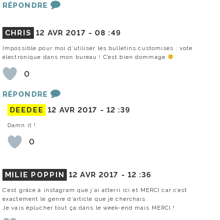
RÉPONDRE
CHRIS
12 AVR 2017 -
08 :49
Impossible pour moi d’utiliser les bulletins customisés : vote
électronique dans mon bureau ! C’est bien dommage
0
RÉPONDRE
DEEDEE
12 AVR 2017 -
12 :39
Damn it !
0
MILIE POPPIN
12 AVR 2017 -
12 :36
C’est grâce à instagram que j’ai atterri ici et MERCI car c’est
exactement le genre d’article que je cherchais.
Je vais éplucher tout ça dans le week-end mais MERCI !