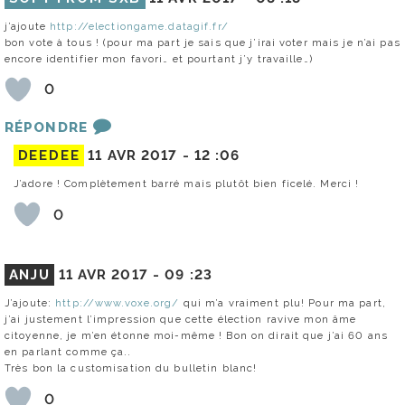
j’ajoute
http://electiongame.datagif.fr/
bon vote à tous ! (pour ma part je sais que j’irai voter mais je n’ai pas
encore identifier mon favori… et pourtant j’y travaille…)
0
RÉPONDRE
DEEDEE
11 AVR 2017 -
12 :06
J’adore ! Complètement barré mais plutôt bien ficelé. Merci !
0
ANJU
11 AVR 2017 -
09 :23
J’ajoute:
http://www.voxe.org/
qui m’a vraiment plu! Pour ma part,
j’ai justement l’impression que cette élection ravive mon âme
citoyenne, je m’en étonne moi-même ! Bon on dirait que j’ai 60 ans
en parlant comme ça..
Très bon la customisation du bulletin blanc!
0