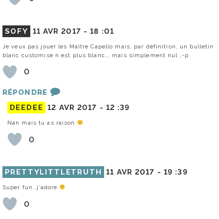
SOFY
11 AVR 2017 -
18 :01
Je veux pas jouer les Maître Capello mais, par définition, un bulletin
blanc customise n est plus blanc…. mais simplement nul ;-p
0
RÉPONDRE
DEEDEE
12 AVR 2017 -
12 :39
Nan mais tu as raison
0
PRETTYLITTLETRUTH
11 AVR 2017 -
19 :39
Super fun, j’adore
0