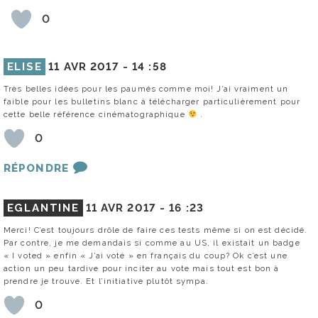
0
ELISE
11 AVR 2017 -
14 :58
Très belles idées pour les paumés comme moi! J’ai vraiment un
faible pour les bulletins blanc à télécharger particulièrement pour
cette belle référence cinématographique
.
0
RÉPONDRE
EGLANTINE
11 AVR 2017 -
16 :23
Merci! C’est toujours drôle de faire ces tests même si on est décidé.
Par contre, je me demandais si comme au US, il existait un badge
« I voted » enfin « J’ai voté » en français du coup? Ok c’est une
action un peu tardive pour inciter au vote mais tout est bon à
prendre je trouve. Et l’initiative plutôt sympa.
0