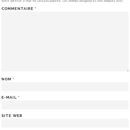
Votre adresse e-mail ne sera pas publiée.
Les champs obligatoires sont indiqués avec
*
COMMENTAIRE
*
NOM
*
E-MAIL
*
SITE WEB