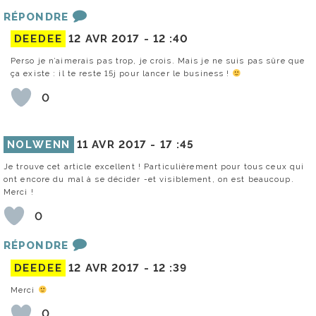
RÉPONDRE
DEEDEE
12 AVR 2017 -
12 :40
Perso je n’aimerais pas trop, je crois. Mais je ne suis pas sûre que
ça existe : il te reste 15j pour lancer le business !
0
NOLWENN
11 AVR 2017 -
17 :45
Je trouve cet article excellent ! Particulièrement pour tous ceux qui
ont encore du mal à se décider -et visiblement, on est beaucoup.
Merci !
0
RÉPONDRE
DEEDEE
12 AVR 2017 -
12 :39
Merci
0