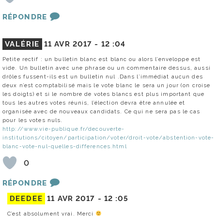
RÉPONDRE
VALÉRIE
11 AVR 2017 -
12 :04
Petite rectif : un bulletin blanc est blanc ou alors l’enveloppe est
vide. Un bulletin avec une phrase ou un commentaire dessus, aussi
drôles fussent-ils est un bulletin nul .Dans l’immédiat aucun des
deux n’est comptabilisé mais le vote blanc le sera un jour (on croise
les doigts) et si le nombre de votes blancs est plus important que
tous les autres votes réunis, l’élection devra être annulée et
organisée avec de nouveaux candidats. Ce qui ne sera pas le cas
pour les votes nuls.
http://www.vie-publique.fr/decouverte-
institutions/citoyen/participation/voter/droit-vote/abstention-vote-
blanc-vote-nul-quelles-differences.html
0
RÉPONDRE
DEEDEE
11 AVR 2017 -
12 :05
C’est absolument vrai. Merci