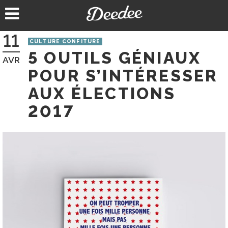
Aller
au
contenu
11
CULTURE CONFITURE
5 OUTILS GÉNIAUX
AVR
POUR S’INTÉRESSER
AUX ÉLECTIONS
2017