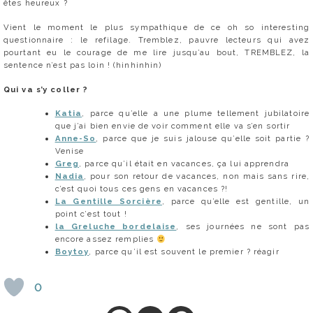
êtes heureux ?
Vient le moment le plus sympathique de ce oh so interesting
questionnaire : le refilage. Tremblez, pauvre lecteurs qui avez
pourtant eu le courage de me lire jusqu’au bout, TREMBLEZ, la
sentence n’est pas loin ! (hinhinhin)
Qui va s’y coller ?
Katia
, parce qu’elle a une plume tellement jubilatoire
que j’ai bien envie de voir comment elle va s’en sortir
Anne-So
, parce que je suis jalouse qu’elle soit partie ?
Venise
Greg
, parce qu’il était en vacances, ça lui apprendra
Nadia
, pour son retour de vacances, non mais sans rire,
c’est quoi tous ces gens en vacances ?!
La Gentille Sorcière
, parce qu’elle est gentille, un
point c’est tout !
la Greluche bordelaise
, ses journées ne sont pas
encore assez remplies
Boytoy
, parce qu’il est souvent le premier ? réagir
0