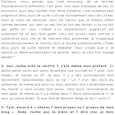
D’ailleurs, vous pensez que c’est ennuyeux de se tartiner
d’autobronzants différents ? En gros, mon plan d’attaque de ces 10
prochains jours pour quitter mon teint d’albâtre, c’est autobronzant
progressif deux jours de suite (j’utilise normalement celui de L’Oréal,
mais je viens de retrouver celui de Clarins que je m’étais offert
l’année dernière, qui sent un peu fort et fait des tâches si on ne fait
pas gaffe (or, tout l’intérêt d’un autobronzant progressif est
justement de ne pas faire gaffe, vous me suivez) mais comme il
autobronze plus vite et de manière plus prononcée, je m’applique
consciencieusement le Clarins) puis la brume autobronzante L’Oréal
deux jours de suite, belotte et rebelotte. Vous croyez que si je
rajoute un 3ème autobronzant (la douche, donc), je vais finir orange
laquée ?
3- moi, j’aime bien le chiffre 7, c’est même mon préféré
. En
partie parce qu’on est sortis ensemble une journée en 7 avec mon
mâââri, et mariés un 27. Je sais, il y a des coïncidences tout
bonnement hallucinantes dans la vie ! Le 7 d’un des mois du
calendrier, le même que celui ou nous sommes sortis ensemble avec
ma moitié si vous voulez tout savoir, c’est aussi l’anniversaire de
mon papa. Et même qu’il y a même deux 7 dans notre adresse !!! Je
sais, ça calme direct. Et que dire de Blanche Neige et les 7 nains ?!
4- Tain, encore 4 « choses ? mon propos ou ? propos de mon
blog ». Rude. J’aime pas la bière et ? dire vrai, je bois