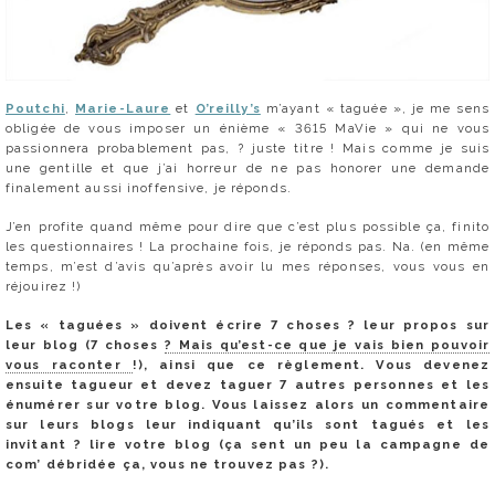
Poutchi
,
Marie-Laure
et
O’reilly’s
m’ayant « taguée », je me sens
obligée de vous imposer un énième « 3615 MaVie » qui ne vous
passionnera probablement pas, ? juste titre ! Mais comme je suis
une gentille et que j’ai horreur de ne pas honorer une demande
finalement aussi inoffensive, je réponds.
J’en profite quand même pour dire que c’est plus possible ça, finito
les questionnaires ! La prochaine fois, je réponds pas. Na. (en même
temps, m’est d’avis qu’après avoir lu mes réponses, vous vous en
réjouirez !)
Les « taguées » doivent écrire 7 choses ? leur propos sur
leur blog (7 choses
? Mais qu’est-ce que je vais bien pouvoir
vous raconter
!), ainsi que ce règlement. Vous devenez
ensuite tagueur et devez taguer 7 autres personnes et les
énumérer sur votre blog. Vous laissez alors un commentaire
sur leurs blogs leur indiquant qu’ils sont tagués et les
invitant ? lire votre blog (ça sent un peu la campagne de
com’ débridée ça, vous ne trouvez pas ?).