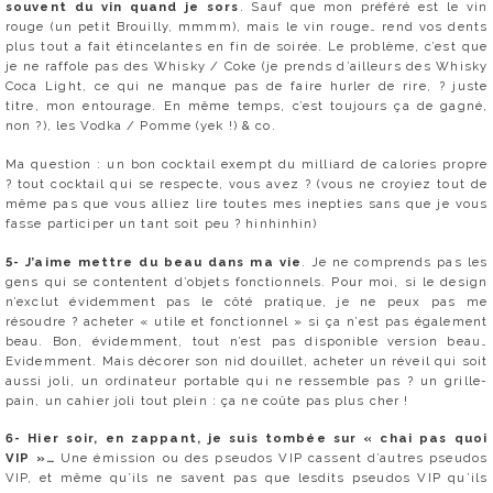
souvent du vin quand je sors
. Sauf que mon préféré est le vin
rouge (un petit Brouilly, mmmm), mais le vin rouge… rend vos dents
plus tout a fait étincelantes en fin de soirée. Le problème, c’est que
je ne raffole pas des Whisky / Coke (je prends d’ailleurs des Whisky
Coca Light, ce qui ne manque pas de faire hurler de rire, ? juste
titre, mon entourage. En même temps, c’est toujours ça de gagné,
non ?), les Vodka / Pomme (yek !) & co.
Ma question : un bon cocktail exempt du milliard de calories propre
? tout cocktail qui se respecte, vous avez ? (vous ne croyiez tout de
même pas que vous alliez lire toutes mes inepties sans que je vous
fasse participer un tant soit peu ? hinhinhin)
5- J’aime mettre du beau dans ma vie
. Je ne comprends pas les
gens qui se contentent d’objets fonctionnels. Pour moi, si le design
n’exclut évidemment pas le côté pratique, je ne peux pas me
résoudre ? acheter « utile et fonctionnel » si ça n’est pas également
beau. Bon, évidemment, tout n’est pas disponible version beau…
Evidemment. Mais décorer son nid douillet, acheter un réveil qui soit
aussi joli, un ordinateur portable qui ne ressemble pas ? un grille-
pain, un cahier joli tout plein : ça ne coûte pas plus cher !
6- Hier soir, en zappant, je suis tombée sur « chai pas quoi
VIP »…
Une émission ou des pseudos VIP cassent d’autres pseudos
VIP, et même qu’ils ne savent pas que lesdits pseudos VIP qu’ils