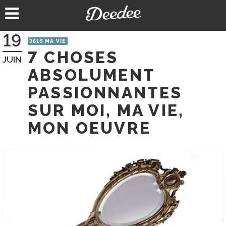
Aller
au
contenu
19
3615 MA VIE
7 CHOSES
JUIN
ABSOLUMENT
PASSIONNANTES
SUR MOI, MA VIE,
MON OEUVRE