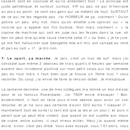
cassent sont en coulisse et qu’ils entendent tout ! Le principe est
juste pathétique, et surtout, surtout, VIP ou pas, ce qui m’horripile
au plus au point, ce sont ces gens qui se mêlent de tout, SURTOUT
de ce qui ne les regarde pas. J’ai HORREUR de ça, vraiment ! Qu’on
potine un peu, why not, mais qu’on émette une opinion sur « la
voisine qui a appelé son fils Gudule… Non mais vraiment », « la
copine de machine qui sort en jupe ras les fesses dans la rue, ah
ben on peut dire qu’elle l’aura cherché celle l? » ou bien « je te jure,
ça me fait halluciner que Georgette elle ait mis son canapé au nord
et pas au sud », l? , je dis non.
7- Le sport, ça marche
. Je sais, c’est un truc de ouf, mais j’ai
constaté que même 2 séances de trois quarts d’heures par semaine
avaient leur incidence positive sur mon petit corps qui ne m’obsède
pas du tout mais il faut bien que je trouve un 7ème truc ? vous
raconter. Du coup, j’ai envie de faire la version dobel. Je m’explique.
La semaine dernière, une de mes collègues m’a donné un bon d’essai
pour le so famous Powerplate… J’ai TROP envie d’essayer ! Bon,
évidemment, il faut en faire plus d’une séance pour avoir un vrai
résultat, et je ne suis pas certaine d’avoir 500 euros ? claquer l? ,
maintenant tout de suite (si tant est que je les ai un jour…), et puis il
paraît que ça peut être violent, que quand on est sujette aux maux
de crâne, entre autres, il vaut mieux éviter… Mais j’ai quand même
envie, sinon, c’est pas drôle. Vous avez essayé, vous ? Et alors, vous