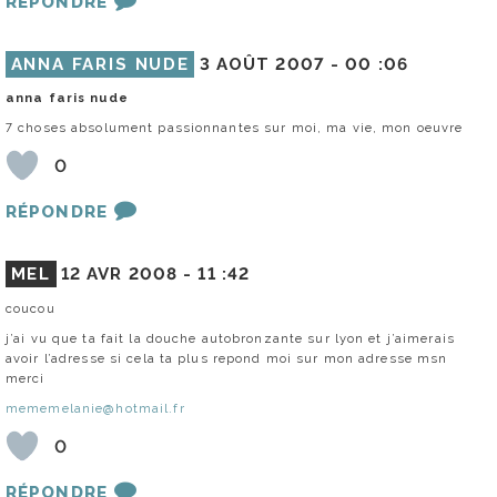
RÉPONDRE
ANNA FARIS NUDE
3 AOÛT 2007 -
00 :06
anna faris nude
7 choses absolument passionnantes sur moi, ma vie, mon oeuvre
0
RÉPONDRE
MEL
12 AVR 2008 -
11 :42
coucou
j’ai vu que ta fait la douche autobronzante sur lyon et j’aimerais
avoir l’adresse si cela ta plus repond moi sur mon adresse msn
merci
mememelanie@hotmail.fr
0
RÉPONDRE