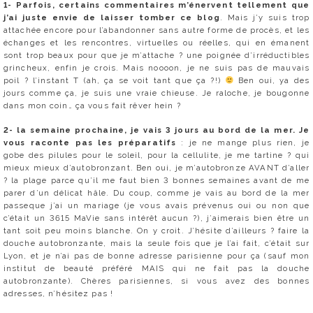
1- Parfois, certains commentaires m’énervent tellement que
j’ai juste envie de laisser tomber ce blog
. Mais j’y suis trop
attachée encore pour l’abandonner sans autre forme de procès, et les
échanges et les rencontres, virtuelles ou réelles, qui en émanent
sont trop beaux pour que je m’attache ? une poignée d’irréductibles
grincheux, enfin je crois. Mais noooon, je ne suis pas de mauvais
poil ? l’instant T (ah, ça se voit tant que ça ?!)
Ben oui, ya des
jours comme ça, je suis une vraie chieuse. Je raloche, je bougonne
dans mon coin… ça vous fait rêver hein ?
2- la semaine prochaine, je vais 3 jours au bord de la mer. Je
vous raconte pas les préparatifs
: je ne mange plus rien, je
gobe des pilules pour le soleil, pour la cellulite, je me tartine ? qui
mieux mieux d’autobronzant. Ben oui, je m’autobronze AVANT d’aller
? la plage parce qu’il me faut bien 3 bonnes semaines avant de me
parer d’un délicat hâle. Du coup, comme je vais au bord de la mer
passeque j’ai un mariage (je vous avais prévenus oui ou non que
c’était un 3615 MaVie sans intérêt aucun ?), j’aimerais bien être un
tant soit peu moins blanche. On y croit. J’hésite d’ailleurs ? faire la
douche autobronzante, mais la seule fois que je l’ai fait, c’était sur
Lyon, et je n’ai pas de bonne adresse parisienne pour ça (sauf mon
institut de beauté préféré MAIS qui ne fait pas la douche
autobronzante). Chères parisiennes, si vous avez des bonnes
adresses, n’hésitez pas !