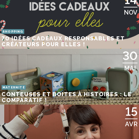
NOV
SHOPPING
70 IDÉES CADEAUX RESPONSABLES ET
CRÉATEURS POUR ELLES !
30
MAI
MATERNITÉ
CONTEUSES ET BOITES À HISTOIRES : LE
COMPARATIF !
15
AVR