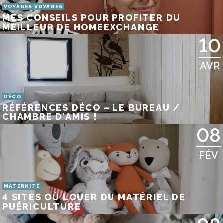
VOYAGES VOYAGES
MES CONSEILS POUR PROFITER DU
MEILLEUR DE HOMEEXCHANGE
10
AVR
DÉCO
RÉFÉRENCES DÉCO – LE BUREAU /
CHAMBRE D’AMIS !
08
FÉV
MATERNITÉ
4 SITES OÙ LOUER DU MATÉRIEL DE
PUÉRICULTURE