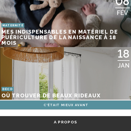
08
FÉV
MATERNITÉ
MES INDISPENSABLES EN MATÉRIEL DE
PUÉRICULTURE DE LA NAISSANCE À 18
MOIS
18
JAN
DÉCO
OÙ TROUVER DE BEAUX RIDEAUX
C'ÉTAIT MIEUX AVANT
A PROPOS