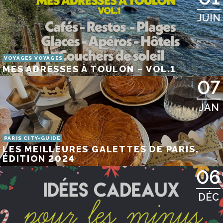
JUIN
VOYAGES VOYAGES
MES ADRESSES À TOULON – VOL.1
07
JAN
PARIS CITY-GUIDE
LES MEILLEURES GALETTES DE PARIS,
ÉDITION 2024
06
DÉC