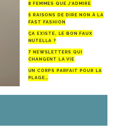
8 FEMMES QUE J’ADMIRE
5 RAISONS DE DIRE NON À LA
FAST FASHION
ÇA EXISTE, LE BON FAUX
NUTELLA ?
7 NEWSLETTERS QUI
CHANGENT LA VIE
UN CORPS PARFAIT POUR LA
PLAGE…