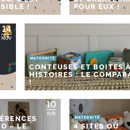
SIBLE !
POUR EUX !
14
NOV
MATERNITÉ
CONTEUSES ET BOITES 
HISTOIRES : LE COMPAR
!
!
10
AVR
FÉRENCES
MATERNITÉ
O – LE
4 SITES OÙ