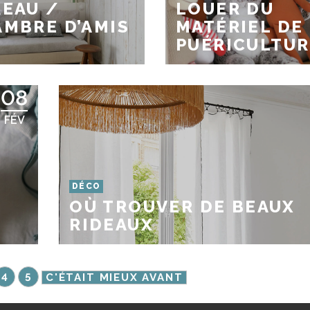
EAU /
LOUER DU
MBRE D’AMIS
MATÉRIEL DE
PUÉRICULTUR
08
FÉV
DÉCO
OÙ TROUVER DE BEAUX
RIDEAUX
4
5
C'ÉTAIT MIEUX AVANT