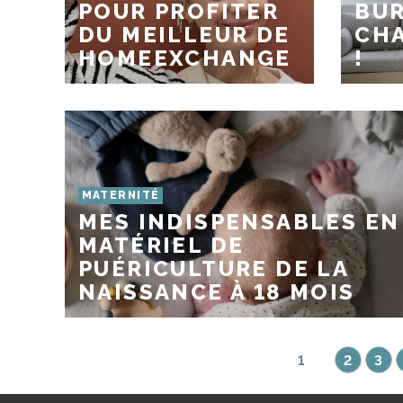
POUR PROFITER
BUR
DU MEILLEUR DE
CHA
HOMEEXCHANGE
!
MATERNITÉ
MES INDISPENSABLES EN
MATÉRIEL DE
PUÉRICULTURE DE LA
NAISSANCE À 18 MOIS
1
2
3