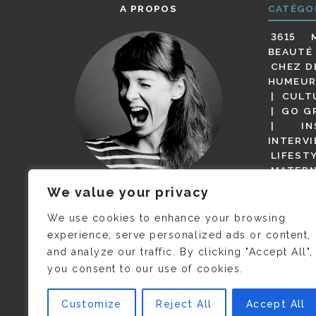
A PROPOS
CATÉGO
3615 
BEAUTÉ
CHEZ D
HUMEUR
CULT
GO G
IN
INTERV
LIFEST
MATERN
MODE
We value your privacy
(BUT G
JE M’APPELLE DELPHINE MAIS
MAGOT 
C’EST
©CAMILLE COLLIN
QUI A
We use cookies to enhance your browsing
PARI
PRIS CETTE PHOTO !
experience, serve personalized ads or content,
RESTA
and analyze our traffic. By clicking "Accept All",
PRESSE 
you consent to our use of cookies.
SALONS
VIDÉOS
VOYAGE
Customize
Reject All
Accept All