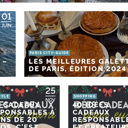
01
JUIN
PARIS CITY-GUIDE
 –
LES MEILLEURES GALET
DE PARIS, ÉDITION 2024
25
TYLE
SHOPPING
NOV
 CADEAUX
40 IDÉES
PONSABLES À
CADEAUX
NS DE 20
RESPONSABL
OS, C’EST
ET CRÉATEUR