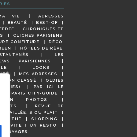
RIES
MA VIE
ADRESSES
BEAUTÉ
BEST-OF
EEDEE
CHRONIQUES ET
S
CLICHÉS PARISIENS
URE CONFITURE
DÉCO
REEN
HÔTELS DE RÊVE
STANTANÉS
LES
IEWS PARISIENNES
YLE
LOOKS
ITÉ
MES ADRESSES
NON CLASSÉ
OLDIES
OODIES)
PAR ICI LE
!
PARIS CITY-GUIDE
S EN PHOTOS
URANTS
REVUE DE
DÉTAILLÉE, SIOU PLAIT
 DE THÉ
SHOPPING
VITE ! UN RESTO
S VOYAGES