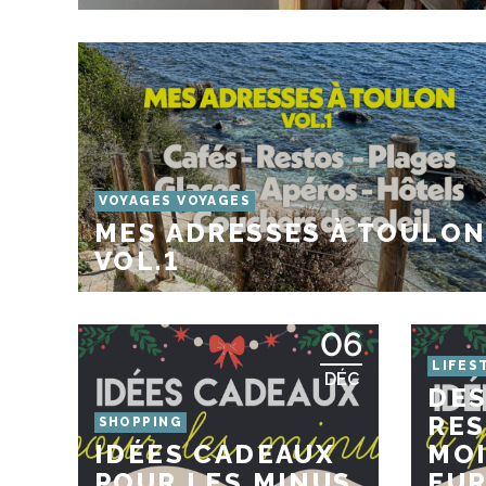
VOYAGES VOYAGES
MES ADRESSES À TOULON
VOL.1
06
LIFES
DÉC
DES
RES
SHOPPING
IDÉES CADEAUX
MOI
POUR LES MINUS
EUR