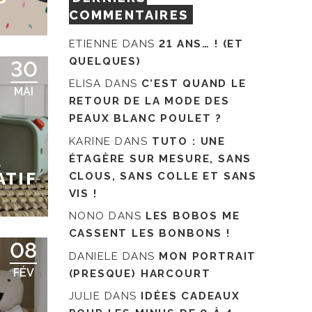
COMMENTAIRES
ETIENNE
DANS
21 ANS… ! (ET
QUELQUES)
30
ELISA
DANS
C’EST QUAND LE
MAI
RETOUR DE LA MODE DES
PEAUX BLANC POULET ?
KARINE
DANS
TUTO : UNE
À
ÉTAGÈRE SUR MESURE, SANS
ATIF
CLOUS, SANS COLLE ET SANS
VIS !
NONO
DANS
LES BOBOS ME
CASSENT LES BONBONS !
08
DANIELE
DANS
MON PORTRAIT
FÉV
(PRESQUE) HARCOURT
JULIE
DANS
IDÉES CADEAUX