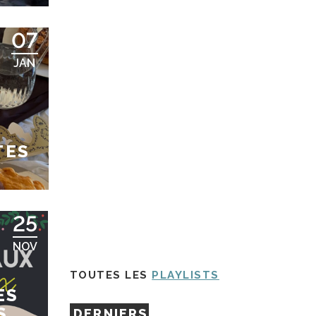
07
JAN
TES
25
NOV
TOUTES LES
PLAYLISTS
ES
S
DERNIERS