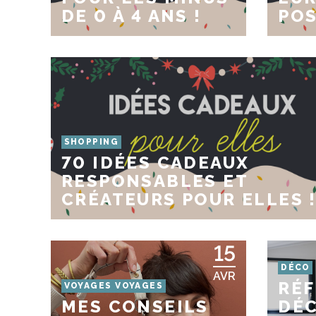
DE 0 À 4 ANS !
POS
SHOPPING
70 IDÉES CADEAUX
RESPONSABLES ET
CRÉATEURS POUR ELLES 
15
DÉCO
AVR
RÉ
VOYAGES VOYAGES
MES CONSEILS
DÉC