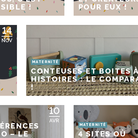
SIBLE !
POUR EUX !
14
NOV
MATERNITÉ
CONTEUSES ET BOITES 
HISTOIRES : LE COMPAR
!
!
10
AVR
FÉRENCES
MATERNITÉ
O – LE
4 SITES OÙ