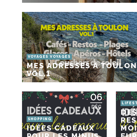
VOYAGES VOYAGES
MES ADRESSES À TOULON
VOL.1
06
LIFES
DÉC
DES
RES
SHOPPING
IDÉES CADEAUX
MOI
POUR LES MINUS
EUR