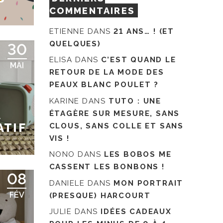
COMMENTAIRES
ETIENNE
DANS
21 ANS… ! (ET
QUELQUES)
30
ELISA
DANS
C’EST QUAND LE
MAI
RETOUR DE LA MODE DES
PEAUX BLANC POULET ?
KARINE
DANS
TUTO : UNE
À
ÉTAGÈRE SUR MESURE, SANS
ATIF
CLOUS, SANS COLLE ET SANS
VIS !
NONO
DANS
LES BOBOS ME
CASSENT LES BONBONS !
08
DANIELE
DANS
MON PORTRAIT
FÉV
(PRESQUE) HARCOURT
JULIE
DANS
IDÉES CADEAUX