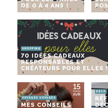
DE 0 À 4 ANS !
POS
SHOPPING
70 IDÉES CADEAUX
RESPONSABLES ET
CRÉATEURS POUR ELLES 
15
DÉCO
AVR
RÉ
VOYAGES VOYAGES
MES CONSEILS
DÉC