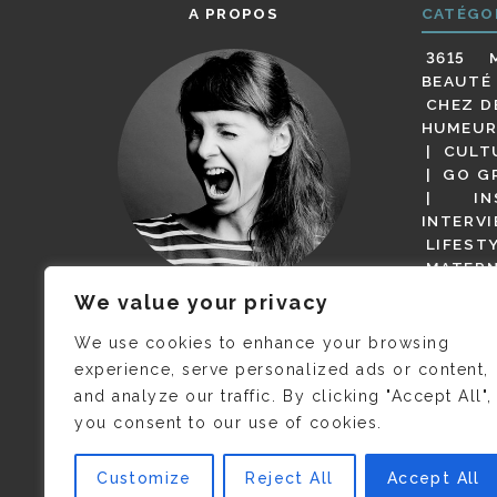
A PROPOS
CATÉGO
3615 
BEAUTÉ
CHEZ D
HUMEUR
CULT
GO G
IN
INTERV
LIFEST
MATERN
MODE
We value your privacy
(BUT G
JE M’APPELLE DELPHINE MAIS
MAGOT 
C’EST
©CAMILLE COLLIN
QUI A
We use cookies to enhance your browsing
PARI
PRIS CETTE PHOTO !
experience, serve personalized ads or content,
RESTA
and analyze our traffic. By clicking "Accept All",
PRESSE 
you consent to our use of cookies.
SALONS
VIDÉOS
VOYAGE
Customize
Reject All
Accept All