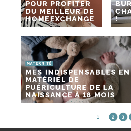
POUR PROFITER
BUR
DU MEILLEUR DE
CHA
HOMEEXCHANGE
!
MATERNITÉ
MES INDISPENSABLES EN
MATÉRIEL DE
PUÉRICULTURE DE LA
NAISSANCE À 18 MOIS
1
2
3