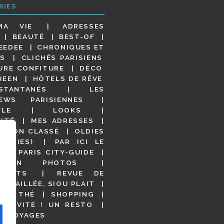
RIES
MA VIE
ADRESSES
BEAUTÉ
BEST-OF
EEDEE
CHRONIQUES ET
S
CLICHÉS PARISIENS
URE CONFITURE
DÉCO
REEN
HÔTELS DE RÊVE
STANTANÉS
LES
IEWS PARISIENNES
YLE
LOOKS
ITÉ
MES ADRESSES
NON CLASSÉ
OLDIES
OODIES)
PAR ICI LE
!
PARIS CITY-GUIDE
S EN PHOTOS
URANTS
REVUE DE
DÉTAILLÉE, SIOU PLAIT
 DE THÉ
SHOPPING
VITE ! UN RESTO
S VOYAGES