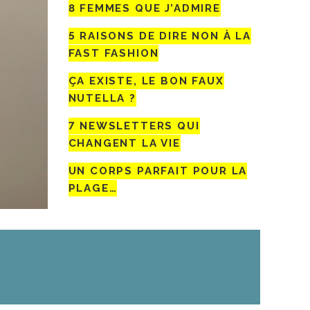
8 FEMMES QUE J’ADMIRE
5 RAISONS DE DIRE NON À LA
FAST FASHION
ÇA EXISTE, LE BON FAUX
NUTELLA ?
7 NEWSLETTERS QUI
CHANGENT LA VIE
UN CORPS PARFAIT POUR LA
PLAGE…