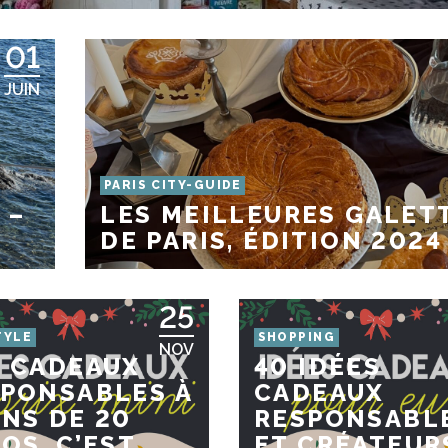
01
JUIN
PARIS CITY-GUIDE
 –
LES MEILLEURES GALET
DE PARIS, ÉDITION 2024
25
TYLE
SHOPPING
NOV
 CADEAUX
40 IDÉES
PONSABLES À
CADEAUX
NS DE 20
RESPONSABL
OS, C’EST
ET CRÉATEUR