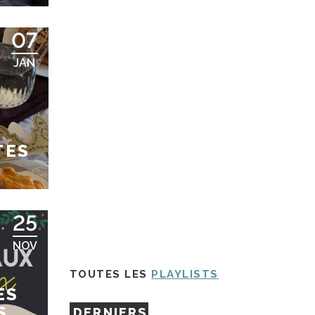
07
JAN
TES
25
NOV
TOUTES LES
PLAYLISTS
ES
S
DERNIERS