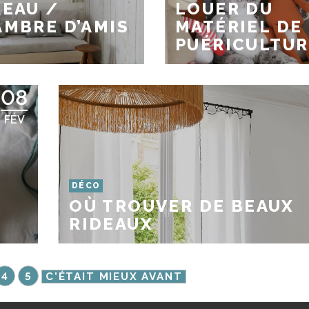
EAU /
LOUER DU
MBRE D’AMIS
MATÉRIEL DE
PUÉRICULTUR
08
FÉV
DÉCO
OÙ TROUVER DE BEAUX
RIDEAUX
4
5
C'ÉTAIT MIEUX AVANT