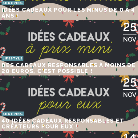
SHOPPING
IDÉES CADEAUX POUR LES MINUS DE 0 À 4
ANS !
25
NOV
LIFESTYLE
DES CADEAUX RESPONSABLES À MOINS DE
20 EUROS, C’EST POSSIBLE !
25
NOV
SHOPPING
40 IDÉES CADEAUX RESPONSABLES ET
CRÉATEURS POUR EUX !
14