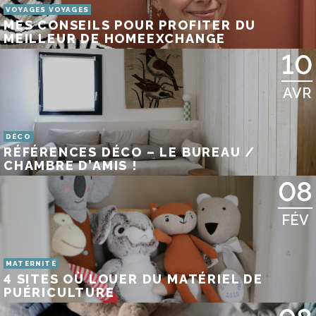
VOYAGES VOYAGES
MES CONSEILS POUR PROFITER DU
MEILLEUR DE HOMEEXCHANGE
10
AVR
DÉCO
RÉFÉRENCES DÉCO – LE BUREAU /
CHAMBRE D’AMIS !
08
FÉV
MATERNITÉ
4 SITES OÙ LOUER DU MATÉRIEL DE
PUÉRICULTURE