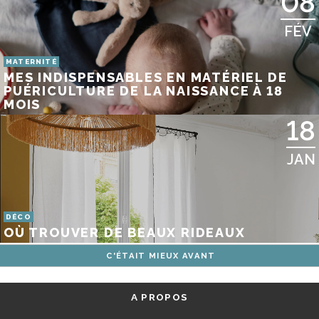
08
FÉV
MATERNITÉ
MES INDISPENSABLES EN MATÉRIEL DE
PUÉRICULTURE DE LA NAISSANCE À 18
MOIS
18
JAN
DÉCO
OÙ TROUVER DE BEAUX RIDEAUX
C'ÉTAIT MIEUX AVANT
A PROPOS