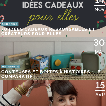
NOV
SHOPPING
70 IDÉES CADEAUX RESPONSABLES ET
CRÉATEURS POUR ELLES !
30
MAI
MATERNITÉ
CONTEUSES ET BOITES À HISTOIRES : LE
COMPARATIF !
15
AVR