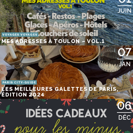
JUIN
VOYAGES VOYAGES
MES ADRESSES À TOULON – VOL.1
07
JAN
PARIS CITY-GUIDE
LES MEILLEURES GALETTES DE PARIS,
ÉDITION 2024
06
DÉC