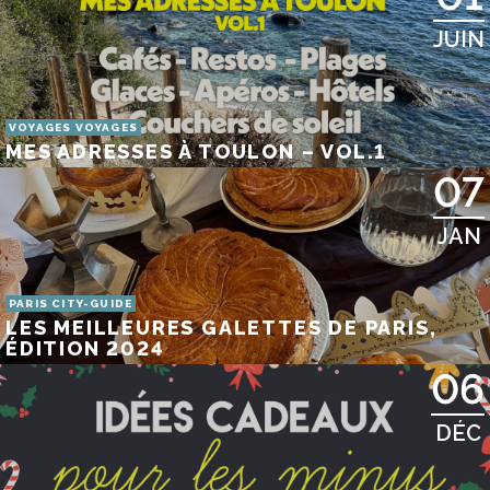
JUIN
VOYAGES VOYAGES
MES ADRESSES À TOULON – VOL.1
07
JAN
PARIS CITY-GUIDE
LES MEILLEURES GALETTES DE PARIS,
ÉDITION 2024
06
DÉC