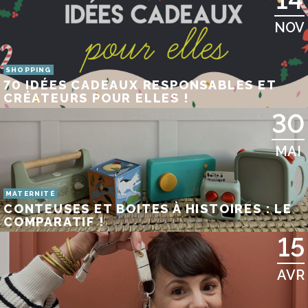
NOV
SHOPPING
70 IDÉES CADEAUX RESPONSABLES ET
CRÉATEURS POUR ELLES !
30
MAI
MATERNITÉ
CONTEUSES ET BOITES À HISTOIRES : LE
COMPARATIF !
15
AVR