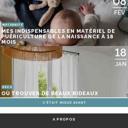
08
FÉV
MATERNITÉ
MES INDISPENSABLES EN MATÉRIEL DE
PUÉRICULTURE DE LA NAISSANCE À 18
MOIS
18
JAN
DÉCO
OÙ TROUVER DE BEAUX RIDEAUX
C'ÉTAIT MIEUX AVANT
A PROPOS