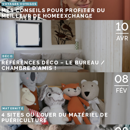
VOYAGES VOYAGES
MES CONSEILS POUR PROFITER DU
MEILLEUR DE HOMEEXCHANGE
10
AVR
DÉCO
RÉFÉRENCES DÉCO – LE BUREAU /
CHAMBRE D’AMIS !
08
FÉV
MATERNITÉ
4 SITES OÙ LOUER DU MATÉRIEL DE
PUÉRICULTURE