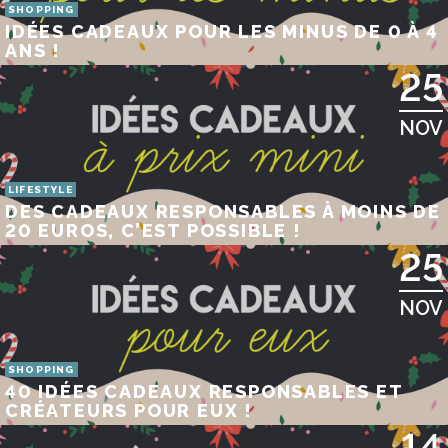
SHOPPING
IDÉES CADEAUX POUR LES MINUS DE 0 À 4
ANS !
25
NOV
LIFESTYLE
DES CADEAUX RESPONSABLES À MOINS DE
20 EUROS, C’EST POSSIBLE !
25
NOV
SHOPPING
40 IDÉES CADEAUX RESPONSABLES ET
CRÉATEURS POUR EUX !
14