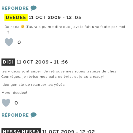
RÉPONDRE
DEEDEE
11 OCT 2009 -
12 :05
De nada
(t’aurais pu me dire que j’avais fait une faute par mot
!!!)
0
DIDI
11 OCT 2009 -
11 :56
les vidéos sont super! Je retrouve mes robes trapèze de chez
Courrèges, je révise mes pats de twist et je suis ready!
Idée géniale de relancer les yéyés.
Merci deedee!
0
RÉPONDRE
NESSA NESSA
11 OCT 2009 -
12 :02