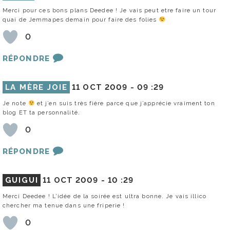
Merci pour ces bons plans Deedee ! Je vais peut etre faire un tour
quai de Jemmapes demain pour faire des folies
0
RÉPONDRE
LA MÈRE JOIE
11 OCT 2009 -
09 :29
Je note
et j’en suis très fière parce que j’apprécie vraiment ton
blog ET ta personnalité.
0
RÉPONDRE
GUIGUI
11 OCT 2009 -
10 :29
Merci Deedee ! L’idée de la soirée est ultra bonne. Je vais illico
chercher ma tenue dans une friperie !
0