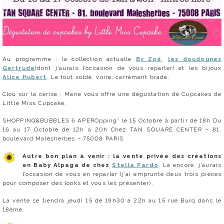
Au programme : la collection actuelle
By Zoé
,
les doudounes
Gertrude
(dont j’aurais l’occasion de vous reparler) et les bijoux
Alice Hubert
. Le tout soldé, voire, carrément bradé.
Clou sur la cerise : Marie vous offre une dégustation de Cupcakes de
Little Miss Cupcake.
SHOPPING&BUBBLES 6 APEROpping* le 15 Octobre à partir de 18h Du
16 au 17 Octobre de 12h à 20h Chez TAN SQUARE CENTER – 81,
boulevard Malesherbes – 75008 PARIS
Autre bon plan à venir : la vente privée des créations
en Baby Alpaga de chez
Stella Pardo
. Là encore, j’aurais
l’occasion de vous en reparler (j’ai emprunté deux trois pièces
pour composer des looks et vous les présenter).
La vente se tiendra jeudi 15 de 19h30 à 22h au 15 rue Burq dans le
18ème.