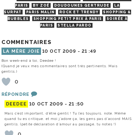
PARIS
BY ZOÉ
DOUDOUNES GERTRUDE
LA
SURPAT
PARIS MALIN
ROCK ET TRENDY
SHOPPING &
BUBBLES
SHOPPING PETIT PRIX À PARIS
SOIRÉE À
PARIS
STELLA PARDO
COMMENTAIRES
LA MÈRE JOIE
10 OCT 2009 -
21 :49
Bon week-end à toi, Deedee !
(Quand je veux mes commentaires sont très pertinents. Mais
gentils.)
0
RÉPONDRE
DEEDEE
10 OCT 2009 -
21 :50
Mais c’est important, d’être gentil ! Tu l’es toujours, note. Même
quand tu es critique. et moi j’adore ça, les gens pas d’accord MAIS
gentils. (petite déclaration d’amour au passage, tu notes !)
0