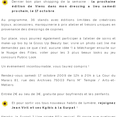
Dernier bon plan shopping de la semaine :
la prochaine
édition de Viens dans mon dressing a lieu samedi
prochain, le 17 octobre
.
Au programme, 36 stands avec éditions limitées de créatrices
bijoux, accessoires, maroquinerie à prix atelier et trésors uniques en
provenance des dressings de copines.
Sur place, vous pourrez également participer à l’atelier de soins et
make-up bio by le Gloss Up Beauty bar, vivre un photo call (ne me
demandez pas ce que c’est, aucune idée !) à télécharger ensuite sur
le Nuage des Filles, voter pour les 3 plus beaux looks au jeu
concours Public Look
Un événement incontournable, vous l’aurez compris !
Rendez-vous samedi 17 octobre 2009 de 12h à 20h à La Cour du
Marais 81, rue des Archives 75003 Paris M° Temple / Arts-et-
Métiers
Entrée 2€ au lieu de 3€, gratuite pour boyfriends et les zenfants.
Et pour sortir vos tous nouveaux habits de lumière,
rejoignez
Jean Viril et ses Kgibis à la Surpat
!
Kesako, la Surpat ? Une soirée 60’s revival. Et parce que quelques