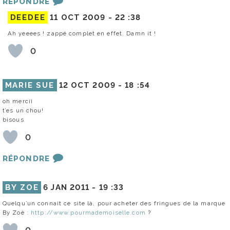
RÉPONDRE
DEEDEE
11 OCT 2009 -
22 :38
Ah yeeees ! zappé complet en effet. Damn it !
0
MARIE SUE
12 OCT 2009 -
18 :54
oh mercii
t’es un chou!
bisous
0
RÉPONDRE
BY ZOE
6 JAN 2011 -
19 :33
Quelqu’un connait ce site là, pour acheter des fringues de la marque
By Zoé :
http://www.pourmademoiselle.com
?