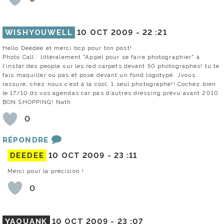
WISHYOUWELL
10 OCT 2009 -
22 :21
Hello Deedee et merci bcp pour ton post!
Photo Call : littéralement "Appel pour se faire photographier" à
l’instar des people sur les red carpets devant 50 photographes! tu te
fais maquiller ou pas et pose devant un fond logotypé. Jvous
rassure, chez nous c’est à la cool, 1 seul photographe!! Cochez bien
le 17/10 ds vos agendas car pas d’autres dressing prévu avant 2010
BON SHOPPING! Nath
0
RÉPONDRE
DEEDEE
10 OCT 2009 -
23 :11
Merci pour la précision !
0
YAOUANK
10 OCT 2009 -
23 :07