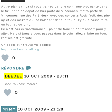
Autre plan sympa si vous trainez dans le coin: une broquante dans
le futur ancien dépot de bus porte de Vincennes (metro porte de
Vincennes, rue des Pyrénées). Avec des concerts Rock’n’roll, des pin-
up et des rockers qui se baladent dans la foule. J’y suis passé faire
un tour aujourd’hui.
Ce n’est pas extraordinaire au point de faire 1h de transport pour y
aller. Mais si jamais vous passez dans le coin, allez y faire un tour,
l’entrée est gratuite.
Un descriptif trouvé via google:
lesjoliesrobes.canalblog….
0
RÉPONDRE
DEEDEE
10 OCT 2009 -
23 :11
Good to know. Merci !
0
MYMY
10 OCT 2009 -
23 :28