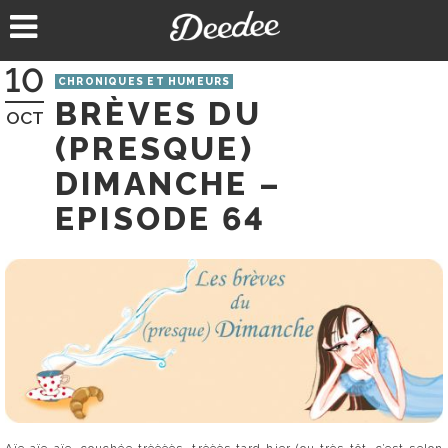
Aller
au
contenu
10
CHRONIQUES ET HUMEURS
BRÈVES DU
OCT
(PRESQUE)
DIMANCHE –
EPISODE 64