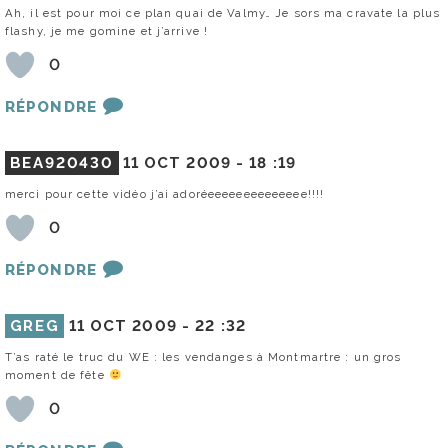
Ah, il est pour moi ce plan quai de Valmy… Je sors ma cravate la plus
flashy, je me gomine et j’arrive !
0
RÉPONDRE
BEA920430
11 OCT 2009 -
18 :19
merci pour cette vidéo j’ai adoréeeeeeeeeeeeeee!!!!
0
RÉPONDRE
GREG
11 OCT 2009 -
22 :32
T’as raté le truc du WE : les vendanges à Montmartre : un gros
moment de fête
0