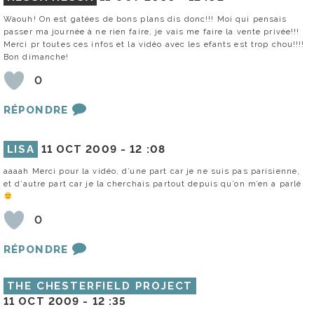
Waouh! On est gatées de bons plans dis donc!!! Moi qui pensais
passer ma journée à ne rien faire, je vais me faire la vente privée!!!
Merci pr toutes ces infos et la vidéo avec les efants est trop chou!!!!
Bon dimanche!
0
RÉPONDRE
LISA
11 OCT 2009 -
12 :08
aaaah Merci pour la vidéo, d’une part car je ne suis pas parisienne,
et d’autre part car je la cherchais partout depuis qu’on m’en a parlé
0
RÉPONDRE
THE CHESTERFIELD PROJECT
11 OCT 2009 -
12 :35