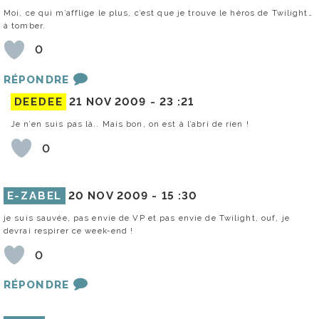
Moi, ce qui m’afflige le plus, c’est que je trouve le héros de Twilight…
à tomber.
0
RÉPONDRE
DEEDEE
21 NOV 2009 -
23 :21
Je n’en suis pas là.. Mais bon, on est à l’abri de rien !
0
E-ZABEL
20 NOV 2009 -
15 :30
je suis sauvée, pas envie de VP et pas envie de Twilight, ouf, je
devrai respirer ce week-end !
0
RÉPONDRE