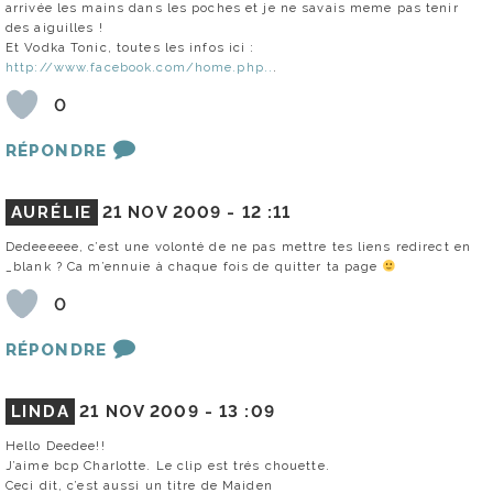
arrivée les mains dans les poches et je ne savais meme pas tenir
des aiguilles !
Et Vodka Tonic, toutes les infos ici :
http://www.facebook.com/home.php..
.
0
RÉPONDRE
AURÉLIE
21 NOV 2009 -
12 :11
Dedeeeeee, c’est une volonté de ne pas mettre tes liens redirect en
_blank ? Ca m’ennuie à chaque fois de quitter ta page
0
RÉPONDRE
LINDA
21 NOV 2009 -
13 :09
Hello Deedee!!
J’aime bcp Charlotte. Le clip est trés chouette.
Ceci dit, c’est aussi un titre de Maiden