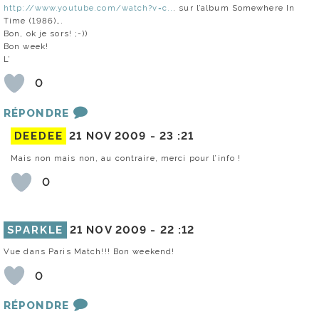
http://www.youtube.com/watch?v=c..
. sur l’album Somewhere In
Time (1986)….
Bon, ok je sors! ;-))
Bon week!
L’
0
RÉPONDRE
DEEDEE
21 NOV 2009 -
23 :21
Mais non mais non, au contraire, merci pour l’info !
0
SPARKLE
21 NOV 2009 -
22 :12
Vue dans Paris Match!!! Bon weekend!
0
RÉPONDRE