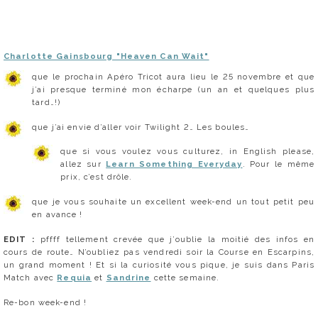
Charlotte Gainsbourg "Heaven Can Wait"
que le prochain Apéro Tricot aura lieu le 25 novembre et que
j’ai presque terminé mon écharpe (un an et quelques plus
tard…!)
que j’ai envie d’aller voir Twilight 2… Les boules…
que si vous voulez vous culturez, in English please,
allez sur
Learn Something Everyday
. Pour le même
prix, c’est drôle.
que je vous souhaite un excellent week-end un tout petit peu
en avance !
EDIT :
pffff tellement crevée que j’oublie la moitié des infos en
cours de route… N’oubliez pas vendredi soir la Course en Escarpins,
un grand moment ! Et si la curiosité vous pique, je suis dans Paris
Match avec
Requia
et
Sandrine
cette semaine.
Re-bon week-end !