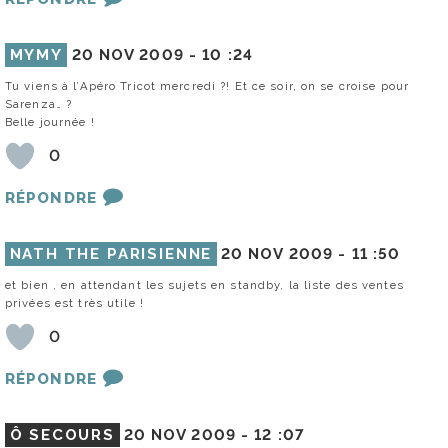
MYMY
20 NOV 2009 -
10 :24
Tu viens à l’Apéro Tricot mercredi ?! Et ce soir, on se croise pour
Sarenza… ?
Belle journée !
0
RÉPONDRE
NATH THE PARISIENNE
20 NOV 2009 -
11 :50
et bien , en attendant les sujets en standby, la liste des ventes
privées est très utile !
0
RÉPONDRE
Ô SECOURS
20 NOV 2009 -
12 :07