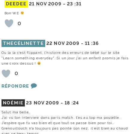
DEEDEE
21 NOV 2009 -
23 :31
Bon WE
0
THECÉLINETTE
22 NOV 2009 -
11 :36
Ou la la c’est flippant, l’histoire des erreurs de bébé sur le site
"Learn something everyday". Si un jour j’ai un enfant promis je fais
une croix dessus !
0
RÉPONDRE
NOÉMIE
23 NOV 2009 -
18 :24
Salut ma belle,
J’ai vu ton interview dans paris match, t’es au top ma poulette .
J’espère que tu vas bien et que tout se passe bien pour toi…
Grenouillouch n’a toujours pas pointé son nez, il est bien au chaud
avec ce beau temps.