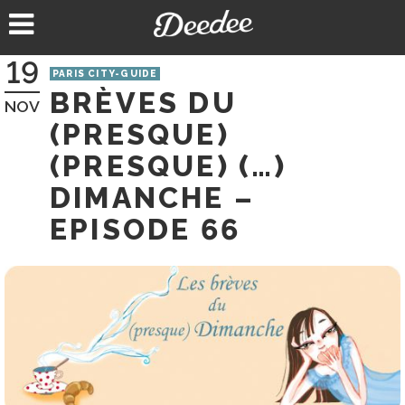
Aller
au
contenu
19
PARIS CITY-GUIDE
BRÈVES DU
NOV
(PRESQUE)
(PRESQUE) (…)
DIMANCHE –
EPISODE 66