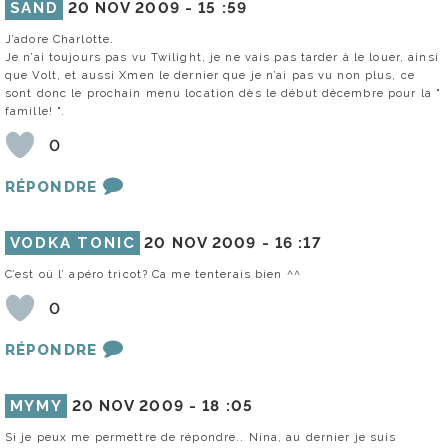
SAND
20 NOV 2009 -
15 :59
J’adore Charlotte.
Je n’ai toujours pas vu Twilight, je ne vais pas tarder à le louer, ainsi
que Volt, et aussi Xmen le dernier que je n’ai pas vu non plus, ce
sont donc le prochain menu location dès le début décembre pour la "
famille! ".
0
RÉPONDRE
VODKA TONIC
20 NOV 2009 -
16 :17
C’est où l’ apéro tricot? Ca me tenterais bien ^^
0
RÉPONDRE
MYMY
20 NOV 2009 -
18 :05
Si je peux me permettre de répondre.. Nina, au dernier je suis