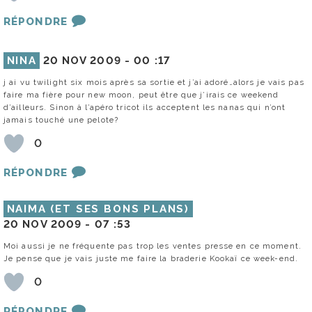
RÉPONDRE
NINA
20 NOV 2009 -
00 :17
j ai vu twilight six mois après sa sortie et j’ai adoré…alors je vais pas
faire ma fière pour new moon, peut être que j’irais ce weekend
d’ailleurs. Sinon à l’apéro tricot ils acceptent les nanas qui n’ont
jamais touché une pelote?
0
RÉPONDRE
NAIMA (ET SES BONS PLANS)
20 NOV 2009 -
07 :53
Moi aussi je ne fréquente pas trop les ventes presse en ce moment.
Je pense que je vais juste me faire la braderie Kookaï ce week-end.
0
RÉPONDRE