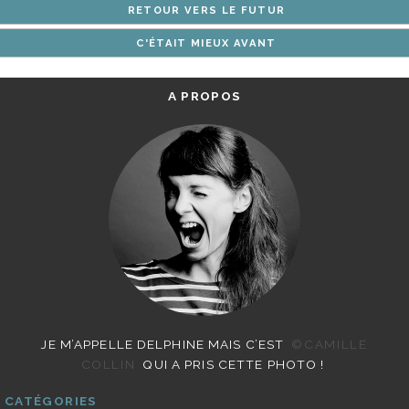
RETOUR VERS LE FUTUR
ARTICLES
C'ÉTAIT MIEUX AVANT
A PROPOS
JE M’APPELLE DELPHINE MAIS C’EST
©CAMILLE
COLLIN
QUI A PRIS CETTE PHOTO !
CATÉGORIES