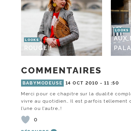
LOOKS
AUX
LOOKS
ROUGE !
PALA
COMMENTAIRES
BABYMODEUSE
14 OCT 2010 -
11 :50
Merci pour ce chapitre sur la dualité co
vivre au quotidien… Il est parfois tellemen
l’une ou l’autre…!
0