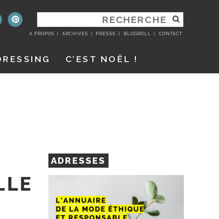
RECHERCHER
:
A PROPOS
ARCHIVES
PRESSE
BLOGROLL
CONTACT
DRESSING
C’EST NOËL !
ADRESSES
LLE