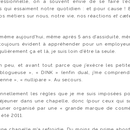
fessionnelle, on a souvent envie de se faire l’
s qui essaiment notre quotidien : et pour cause ! 
os métiers sur nous, notre vie, nos réactions
et cæt
, même aujourd’hui, même après 5 ans d’assiduité, m
toujours évident à appréhender pour un employeur
lièrement ça et là, je suis loin d’être la seule.
 peu, et avant tout parce que j’exècre les petit
blogueuse », « DINK » (enfin dual, j’me comprends
ienne », « nullipare ». Au secours.
ionnellement les règles que je me suis imposées p
déjeuner dans une chapelle, donc (pour ceux qui su
jeuner organisé par une « grande marque de cosm
 été 2011.
 une chapelle m’a refroidie. Du moins de prime abor