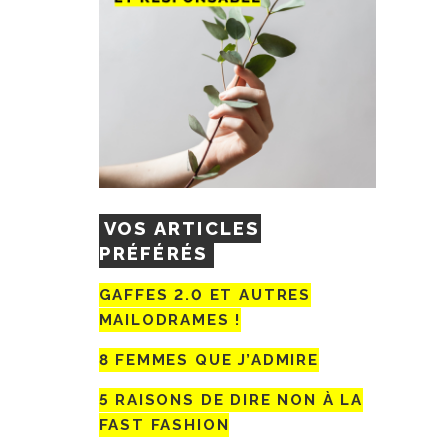
VOS ARTICLES
PRÉFÉRÉS
GAFFES 2.0 ET AUTRES
MAILODRAMES !
8 FEMMES QUE J’ADMIRE
5 RAISONS DE DIRE NON À LA
FAST FASHION