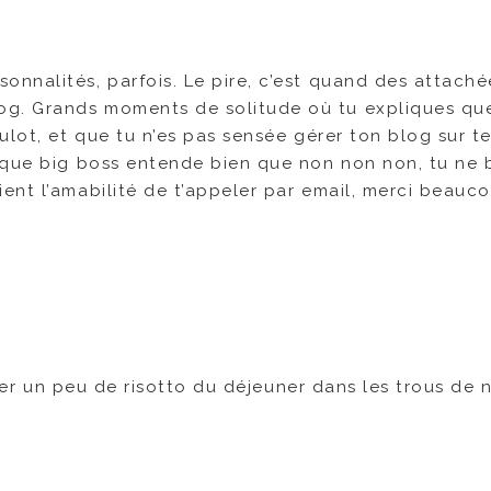
sonnalités, parfois. Le pire, c’est quand des attach
log. Grands moments de solitude où tu expliques qu
boulot, et que tu n’es pas sensée gérer ton blog sur t
our que big boss entende bien que non non non, tu ne
aient l’amabilité de t’appeler par email, merci beauc
urrer un peu de risotto du déjeuner dans les trous de 