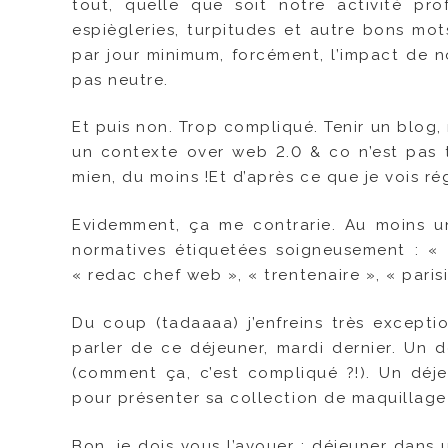
tout, quelle que soit notre activité pro
espiègleries, turpitudes et autre bons mot
par jour minimum, forcément, l’impact de n
pas neutre.
Et puis non. Trop compliqué. Tenir un blog
un contexte over web 2.0 & co n’est pas 
mien, du moins !Et d’après ce que je vois régu
Evidemment, ça me contrarie. Au moins un
normatives étiquetées soigneusement : « 
« redac chef web », « trentenaire », « paris
Du coup (tadaaaa) j’enfreins très except
parler de ce déjeuner, mardi dernier. Un 
(comment ça, c’est compliqué ?!). Un dé
pour présenter sa collection de maquillage
Bon, je dois vous l’avouer : déjeuner dans