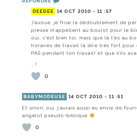
RÉPONDRE
DEEDEE
14 OCT 2010 -
11 :57
J’avoue, je frise le dédoublement de per
presse m’appellent au boulot pour le b
oui, c’est bien toi, mais que là t’es au 
horaires de travail (à dire très fort p
PAS pendant ton travail) et que s’ils av
… !
0
BABYMODEUSE
14 OCT 2010 -
11 :51
Et sinon, oui, j’aurais aussi eu envie de fo
angelot pseudo-biblique
0