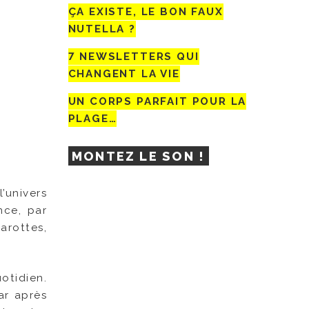
ÇA EXISTE, LE BON FAUX
NUTELLA ?
7 NEWSLETTERS QUI
CHANGENT LA VIE
UN CORPS PARFAIT POUR LA
PLAGE…
MONTEZ LE SON !
’univers
nce, par
arottes,
otidien.
ar après