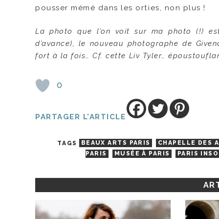
pousser mémé dans les orties, non plus !
La photo que l’on voit sur ma photo (!) es
d’avance), le nouveau photographe de Givench
fort à la fois… Cf. cette Liv Tyler
… époustouflan
0
PARTAGER L'ARTICLE
TAGS
BEAUX ARTS PARIS
CHAPELLE DES 
PARIS
MUSÉE À PARIS
PARIS INSO
ART