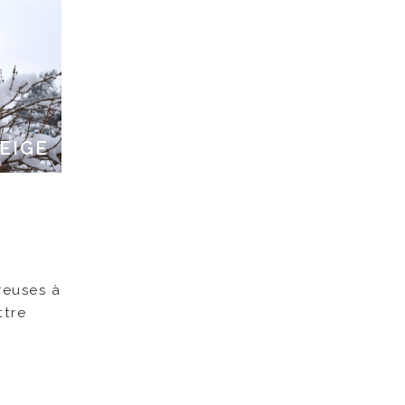
NEIGE
reuses à
ttre