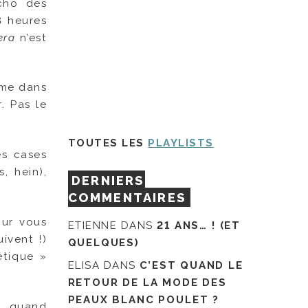
écho des
8 heures
era
n’est
ême dans
. Pas le
TOUTES LES
PLAYLISTS
es cases
, hein),
DERNIERS
COMMENTAIRES
our vous
ETIENNE
DANS
21 ANS… ! (ET
ivent !)
QUELQUES)
étique »
ELISA
DANS
C’EST QUAND LE
RETOUR DE LA MODE DES
PEAUX BLANC POULET ?
d, quand