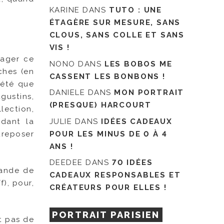
KARINE
DANS
TUTO : UNE
ÉTAGÈRE SUR MESURE, SANS
CLOUS, SANS COLLE ET SANS
VIS !
tager ce
NONO
DANS
LES BOBOS ME
ches (en
CASSENT LES BONBONS !
 été que
DANIELE
DANS
MON PORTRAIT
gustins,
(PRESQUE) HARCOURT
lection,
JULIE
DANS
IDÉES CADEAUX
ndant la
POUR LES MINUS DE 0 À 4
treposer
ANS !
DEEDEE
DANS
70 IDÉES
bande de
CADEAUX RESPONSABLES ET
f), pour,
CRÉATEURS POUR ELLES !
PORTRAIT PARISIEN
it pas de