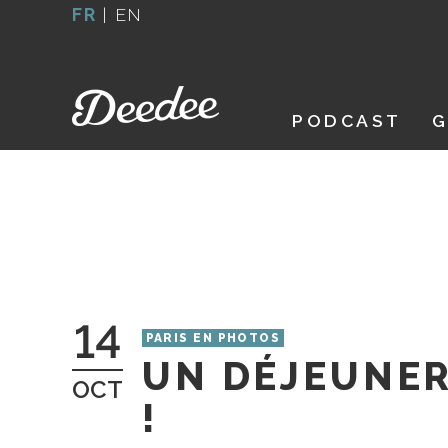
Aller
FR
|
EN
au
contenu
PODCAST
G
14
PARIS EN PHOTOS
UN DÉJEUNER
OCT
!