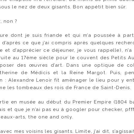
 sous le nez de deux gisants. Bon appétit bien sûr.
, non ?
ture dont je suis friande et qui m’a poussée à par
 d’après ce que j’ai compris après quelques recher
re et d’apprécier ce déjeuner, je vous rappelle), n’a
uite au 17ème siècle pour le couvent des Petits Au
eposer des œuvres d’art. Dans une optique de col
therine de Médicis et la Reine Margot. Puis, pe
 : Alexandre Lenoir fit aménager le lieu pour y en
 les tombeaux des rois de France de Saint-Denis.
vertie en musée au début du Premier Empire (1804 
is et que je n’ai pas eu à googler pour checker, pfff
beaux-arts, the one and only.
avec mes voisins les gisants. Limite, j’ai dit, s’agissa