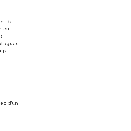
ées de
e oui
es
 blogues
oup.
nez d’un