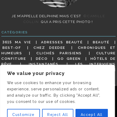
JE M’APPELLE DELPHINE MAIS C’EST
©CAMILLE
COLLIN
QUI A PRIS CETTE PHOTO !
CATÉGORIES
3615 MA VIE
ADRESSES BEAUTÉ
BEAUTÉ
BEST-OF
CHEZ DEEDEE
CHRONIQUES ET
HUMEURS
CLICHÉS PARISIENS
CULTURE
CONFITURE
DÉCO
GO GREEN
HÔTELS DE
RÊVE
INSTANTANÉS
LES INTERVIEWS
PARISIENNES
LIFESTYLE
LOOKS
MATERNITÉ
We value your privacy
MES ADRESSES
MODE
NON CLASSÉ
OLDIES
(BUT GOODIES)
PAR ICI LE MAGOT !
PARIS CITY-
We use cookies to enhance your browsing
GUIDE
PARIS EN PHOTOS
RESTAURANTS
experience, serve personalized ads or content,
REVUE DE PRESSE DÉTAILLÉE, SIOU PLAIT
SALONS
Nous utilisons des cookies pour vous garantir la meilleure
and analyze our traffic. By clicking "Accept All",
DE THÉ
SHOPPING
VIDÉOS
VITE ! UN RESTO
expérience sur notre site. Si vous continuez à utiliser ce
you consent to our use of cookies.
VOYAGES VOYAGES
dernier, nous considérerons que vous acceptez l'utilisation des
cookies.
Customize
Reject All
Accept All
© 2026 DEEDEE | TOUS DROITS RÉSERVÉS. DESIGNED BY
OK