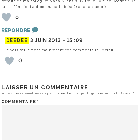
retraite de ma collègue: Maria 62ans surkiffe le livre de Deedee ;)On
lui a offert (qui a donc eu cette idée ?) et elle a adoré
0
RÉPONDRE
DEEDEE
3 JUIN 2013 -
15 :09
Je vois seulement maintenant ton commentaire. Merciiii !
0
LAISSER UN COMMENTAIRE
Votre adresse e-mail ne sera pas publiée.
Les champs obligatoires sont indiqués avec
*
COMMENTAIRE
*