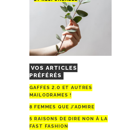
VOS ARTICLES
PRÉFÉRÉS
GAFFES 2.0 ET AUTRES
MAILODRAMES !
8 FEMMES QUE J’ADMIRE
5 RAISONS DE DIRE NON À LA
FAST FASHION