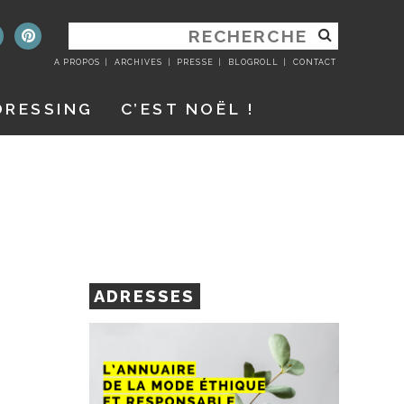
RECHERCHER
:
A PROPOS
ARCHIVES
PRESSE
BLOGROLL
CONTACT
DRESSING
C’EST NOËL !
ADRESSES