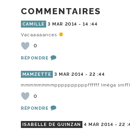
COMMENTAIRES
CAMILLE
3 MAR 2014 -
14 :44
Vacaaaaances
0
RÉPONDRE
MAMZETTE
3 MAR 2014 -
22 :44
mmmmmmmmppppppppppffffff (méga sniff
0
RÉPONDRE
ISABELLE DE GUINZAN
4 MAR 2014 -
22 :