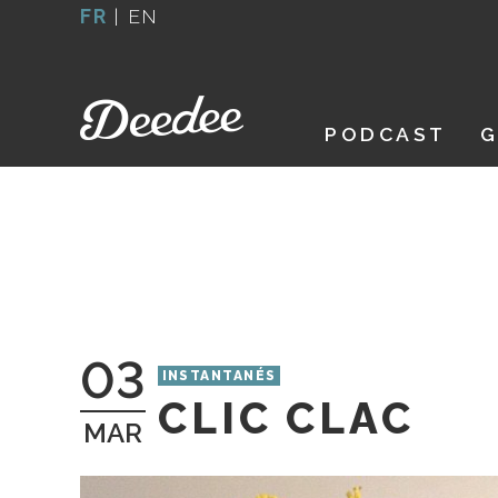
Aller
FR
|
EN
au
contenu
PODCAST
G
03
INSTANTANÉS
CLIC CLAC
MAR