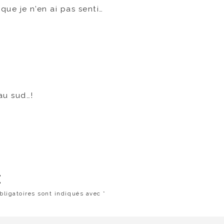
ue je n’en ai pas senti…
au sud…!
E
ligatoires sont indiqués avec
*