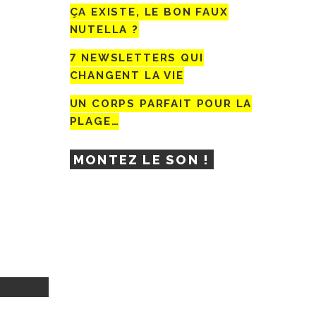
ÇA EXISTE, LE BON FAUX
NUTELLA ?
7 NEWSLETTERS QUI
CHANGENT LA VIE
UN CORPS PARFAIT POUR LA
PLAGE…
MONTEZ LE SON !