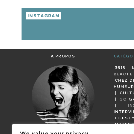
INSTAGRAM
A PROPOS
CATÉGO
3615 
BEAUTÉ
CHEZ D
HUMEUR
CULT
GO G
IN
INTERV
LIFEST
MATERN
MODE
We value your privacy