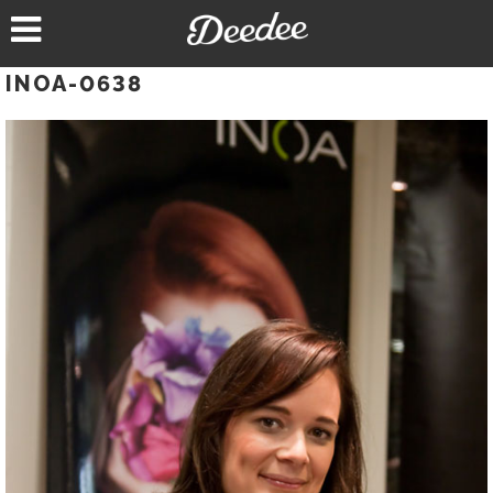
Aller
au
contenu
INOA-0638