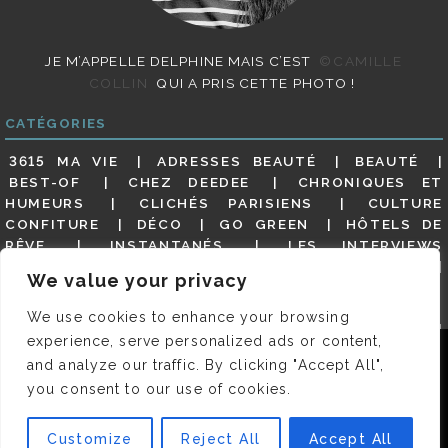
JE M’APPELLE DELPHINE MAIS C’EST
©CAMILLE
COLLIN
QUI A PRIS CETTE PHOTO !
CATÉGORIES
3615 MA VIE
ADRESSES BEAUTÉ
BEAUTÉ
BEST-OF
CHEZ DEEDEE
CHRONIQUES ET
HUMEURS
CLICHÉS PARISIENS
CULTURE
CONFITURE
DÉCO
GO GREEN
HÔTELS DE
RÊVE
INSTANTANÉS
LES INTERVIEWS
PARISIENNES
LIFESTYLE
LOOKS
MATERNITÉ
We value your privacy
MES ADRESSES
MODE
NON CLASSÉ
OLDIES
(BUT GOODIES)
PAR ICI LE MAGOT !
PARIS CITY-
We use cookies to enhance your browsing
GUIDE
PARIS EN PHOTOS
RESTAURANTS
experience, serve personalized ads or content,
REVUE DE PRESSE DÉTAILLÉE, SIOU PLAIT
SALONS
Nous utilisons des cookies pour vous garantir la meilleure
and analyze our traffic. By clicking "Accept All",
DE THÉ
SHOPPING
VIDÉOS
VITE ! UN RESTO
expérience sur notre site. Si vous continuez à utiliser ce
you consent to our use of cookies.
VOYAGES VOYAGES
dernier, nous considérerons que vous acceptez l'utilisation des
cookies.
Customize
Reject All
Accept All
© 2026 DEEDEE | TOUS DROITS RÉSERVÉS. DESIGNED BY
OK