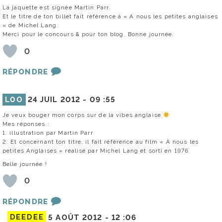
La jaquette est signée Martin Parr.
Et le titre de ton billet fait référence à « A nous les petites anglaises
» de Michel Lang.
Merci pour le concours & pour ton blog. Bonne journée.
0
RÉPONDRE
L0O
24 JUIL 2012 -
09 :55
Je veux bouger mon corps sur de la vibes anglaise
Mes réponses :
1. illustration par Martin Parr
2. Et concernant ton titre, il fait référence au film « À nous les
petites Anglaises » réalisé par Michel Lang et sorti en 1976
Belle journée !
0
RÉPONDRE
DEEDEE
5 AOÛT 2012 -
12 :06