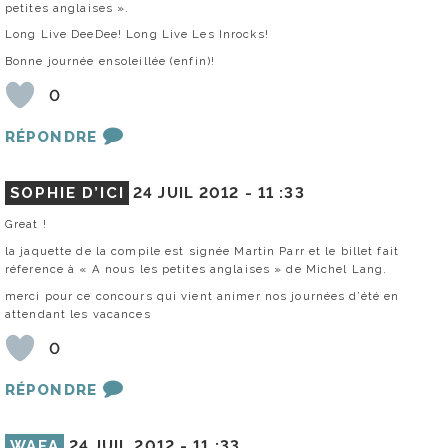
petites anglaises ».
Long Live DeeDee! Long Live Les Inrocks!
Bonne journée ensoleillée (enfin)!
0
RÉPONDRE
SOPHIE D’ICI
24 JUIL 2012 -
11 :33
Great !
la jaquette de la compile est signée Martin Parr et le billet fait
réference à « A nous les petites anglaises » de Michel Lang.
merci pour ce concours qui vient animer nos journées d’été en
attendant les vacances
0
RÉPONDRE
WAFA
24 JUIL 2012 -
11 :33