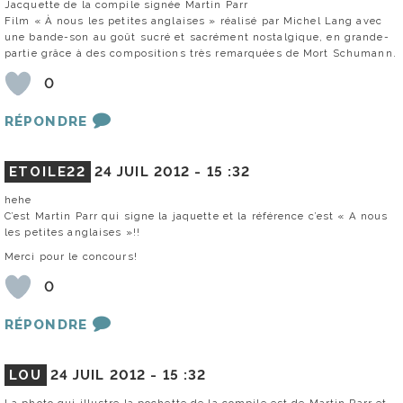
Jacquette de la compile signée Martin Parr
Film « À nous les petites anglaises » réalisé par Michel Lang avec
une bande-son au goût sucré et sacrément nostalgique, en grande-
partie grâce à des compositions très remarquées de Mort Schumann.
0
RÉPONDRE
ETOILE22
24 JUIL 2012 -
15 :32
hehe
C’est Martin Parr qui signe la jaquette et la référence c’est « A nous
les petites anglaises »!!
Merci pour le concours!
0
RÉPONDRE
LOU
24 JUIL 2012 -
15 :32
La photo qui illustre la pochette de la compile est de Martin Parr et