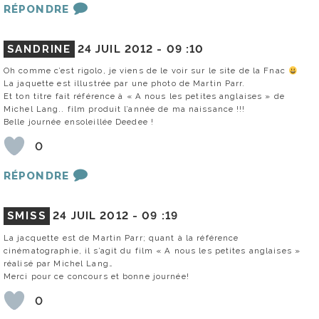
RÉPONDRE
SANDRINE
24 JUIL 2012 -
09 :10
Oh comme c’est rigolo, je viens de le voir sur le site de la Fnac
La jaquette est illustrée par une photo de Martin Parr.
Et ton titre fait référence à « A nous les petites anglaises » de
Michel Lang.. film produit l’année de ma naissance !!!
Belle journée ensoleillée Deedee !
0
RÉPONDRE
SMISS
24 JUIL 2012 -
09 :19
La jacquette est de Martin Parr; quant à la référence
cinématographie, il s’agit du film « A nous les petites anglaises »
réalisé par Michel Lang…
Merci pour ce concours et bonne journée!
0