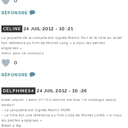
0
RÉPONDRE
CELINE
24 JUIL 2012 -
10 :21
La jaquette de la compile est signée Martin Parr et le titre du billet
fait référence au film de Michel Lang « à nous les petites
anglaises ».
merci pour ce concours
0
RÉPONDRE
DELPHINE54
24 JUIL 2012 -
10 :26
Great album! I want it!!! It’ll remind me how i’m nostalgic about
london!
– La jacquette est signée Martin PARR
– Le titre est une référence au film culte de Michel LANG « A nous
les petites anglaises »
Break a leg…