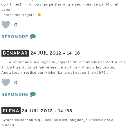
du film est : » A nous les petites Anglaises » réalisé par Michel
Lang;
I cross my fingers…
0
RÉPONDRE
BENAMAR
24 JUIL 2012 -
14 :16
1 . La personne qui a signé la jaquette de la compile est Martin Parr .
2 . Le titre du billet fait référence au film « À nous les petites
Anglaises » réalisé par Michel Lang qui est sorti en 1976 .
0
RÉPONDRE
ELENA
24 JUIL 2012 -
14 :38
Sympa ce concours qui occupe c’est longues journées d’été au
bureau…