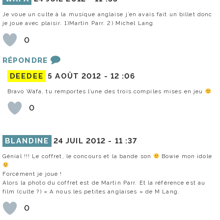
Je voue un culte à la musique anglaise j’en avais fait un billet donc
je joue avec plaisir. 1)Martin Parr. 2) Michel Lang
0
RÉPONDRE
DEEDEE
5 AOÛT 2012 -
12 :06
Bravo Wafa, tu remportes l’une des trois compiles mises en jeu
0
BLANDINE
24 JUIL 2012 -
11 :37
Génial !!! Le coffret, le concours et la bande son
Bowie mon idole
Forcément je joue !
Alors la photo du coffret est de Martin Parr. Et la référence est au
film (culte ?) « A nous les petites anglaises » de M Lang.
0