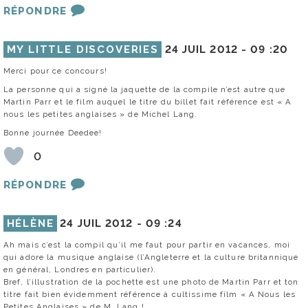
RÉPONDRE
MY LITTLE DISCOVERIES
24 JUIL 2012 -
09 :20
Merci pour ce concours!
La personne qui a signé la jaquette de la compile n’est autre que
Martin Parr et le film auquel le titre du billet fait référence est « A
nous les petites anglaises » de Michel Lang.
Bonne journée Deedee!
0
RÉPONDRE
HÉLÈNE
24 JUIL 2012 -
09 :24
Ah mais c’est la compil qu’il me faut pour partir en vacances, moi
qui adore la musique anglaise (l’Angleterre et la culture britannique
en général, Londres en particulier).
Bref, l’illustration de la pochette est une photo de Martin Parr et ton
titre fait bien évidemment référence à cultissime film « A Nous les
Petites Anglaises » de M. Lang !