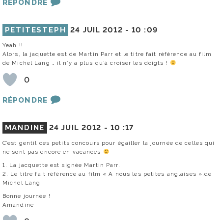
RÉPONDRE
PETITESTEPH
24 JUIL 2012 -
10 :09
Yeah !!
Alors, la jaquette est de Martin Parr et le titre fait référence au film
de Michel Lang … il n’y a plus qu’à croiser les doigts !
0
RÉPONDRE
MANDINE
24 JUIL 2012 -
10 :17
C’est gentil ces petits concours pour égailler la journée de celles qui
ne sont pas encore en vacances
1. La jacquette est signée Martin Parr.
2. Le titre fait référence au film « A nous les petites anglaises »,de
Michel Lang.
Bonne journée !
Amandine