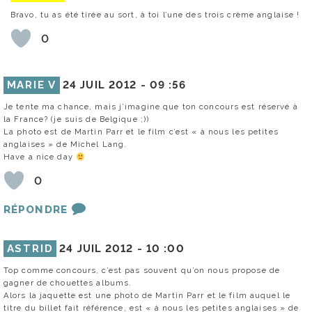
Bravo, tu as été tirée au sort, à toi l’une des trois crème anglaise !
0
MARIE V
24 JUIL 2012 -
09 :56
Je tente ma chance, mais j’imagine que ton concours est réservé à
la France? (je suis de Belgique ;))
La photo est de Martin Parr et le film c’est « à nous les petites
anglaises » de Michel Lang.
Have a nice day
0
RÉPONDRE
ASTRID
24 JUIL 2012 -
10 :00
Top comme concours, c’est pas souvent qu’on nous propose de
gagner de chouettes albums.
Alors la jaquette est une photo de Martin Parr et le film auquel le
titre du billet fait référence, est « à nous les petites anglaises » de