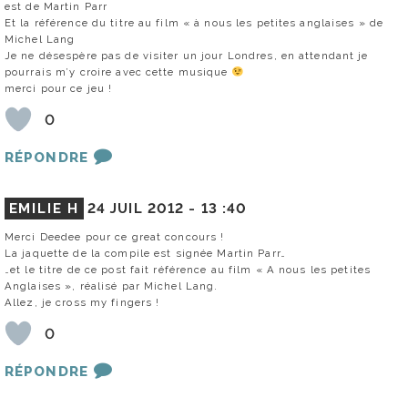
est de Martin Parr
Et la référence du titre au film « à nous les petites anglaises » de
Michel Lang
Je ne désespère pas de visiter un jour Londres, en attendant je
pourrais m’y croire avec cette musique
merci pour ce jeu !
0
RÉPONDRE
EMILIE H
24 JUIL 2012 -
13 :40
Merci Deedee pour ce great concours !
La jaquette de la compile est signée Martin Parr…
…et le titre de ce post fait référence au film « A nous les petites
Anglaises », réalisé par Michel Lang.
Allez, je cross my fingers !
0
RÉPONDRE