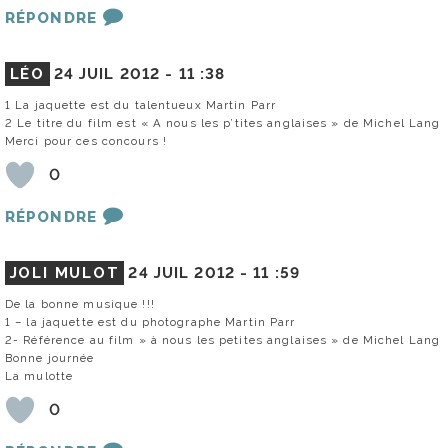
RÉPONDRE
LÉO
24 JUIL 2012 -
11 :38
1 La jaquette est du talentueux Martin Parr
2 Le titre du film est « A nous les p’tites anglaises » de Michel Lang
Merci pour ces concours !
0
RÉPONDRE
JOLI MULOT
24 JUIL 2012 -
11 :59
De la bonne musique !!!
1 – la jaquette est du photographe Martin Parr
2- Référence au film » à nous les petites anglaises » de Michel Lang
Bonne journée
La mulotte
0