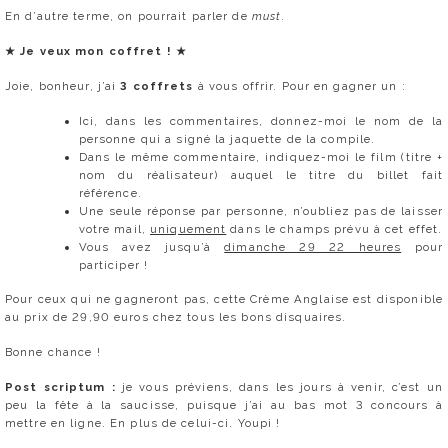
En d’autre terme, on pourrait parler de
must
.
★
Je veux mon coffret !
★
Joie, bonheur, j’ai
3 coffrets
à vous offrir. Pour en gagner un :
Ici, dans les commentaires, donnez-moi le nom de la
personne qui a signé la jaquette de la compile.
Dans le même commentaire, indiquez-moi le film (titre +
nom du réalisateur) auquel le titre du billet fait
référence.
Une seule réponse par personne, n’oubliez pas de laisser
votre mail,
uniquement
dans le champs prévu à cet effet.
Vous avez jusqu’à
dimanche 29 22 heures
pour
participer !
Pour ceux qui ne gagneront pas, cette Crème Anglaise est disponible
au prix de 29,90 euros chez tous les bons disquaires.
Bonne chance !
Post scriptum :
je vous préviens, dans les jours à venir, c’est un
peu la fête à la saucisse, puisque j’ai au bas mot 3 concours à
mettre en ligne. En plus de celui-ci. Youpi !