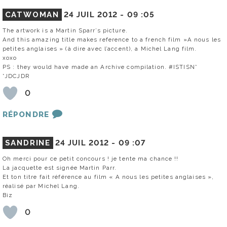
CATWOMAN
24 JUIL 2012 -
09 :05
The artwork is a Martin Sparr’s picture.
And this amazing title makes reference to a french film »A nous les
petites anglaises » (à dire avec l’accent), a Michel Lang film.
xoxo
PS : they would have made an Archive compilation. #ISTISN*
*JDCJDR
0
RÉPONDRE
SANDRINE
24 JUIL 2012 -
09 :07
Oh merci pour ce petit concours ! je tente ma chance !!
La jacquette est signée Martin Parr.
Et ton titre fait référence au film « A nous les petites anglaises »,
réalisé par Michel Lang.
Biz
0