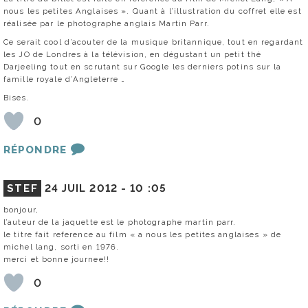
nous les petites Anglaises ». Quant à l’illustration du coffret elle est
réalisée par le photographe anglais Martin Parr.
Ce serait cool d’acouter de la musique britannique, tout en regardant
les JO de Londres à la télévision, en dégustant un petit thé
Darjeeling tout en scrutant sur Google les derniers potins sur la
famille royale d’Angleterre …
Bises.
0
RÉPONDRE
STEF
24 JUIL 2012 -
10 :05
bonjour,
l’auteur de la jaquette est le photographe martin parr.
le titre fait reference au film « a nous les petites anglaises » de
michel lang, sorti en 1976.
merci et bonne journee!!
0