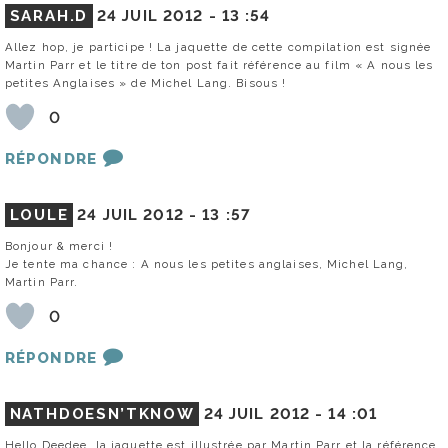
SARAH.D
24 JUIL 2012 -
13 :54
Allez hop, je participe ! La jaquette de cette compilation est signée
Martin Parr et le titre de ton post fait référence au film « A nous les
petites Anglaises » de Michel Lang. Bisous !
0
RÉPONDRE
LOULE
24 JUIL 2012 -
13 :57
Bonjour & merci !
Je tente ma chance : A nous les petites anglaises, Michel Lang,
Martin Parr.
0
RÉPONDRE
NATHDOESN’TKNOW
24 JUIL 2012 -
14 :01
Hello Deedee, la jaquette est illustrée par Martin Parr et la référence