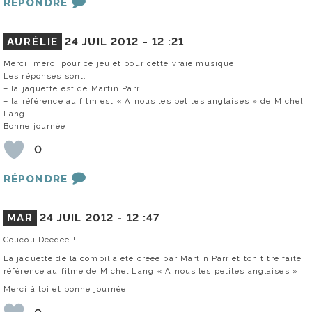
RÉPONDRE
AURÉLIE
24 JUIL 2012 -
12 :21
Merci, merci pour ce jeu et pour cette vraie musique.
Les réponses sont:
– la jaquette est de Martin Parr
– la référence au film est « A nous les petites anglaises » de Michel
Lang
Bonne journée
0
RÉPONDRE
MAR
24 JUIL 2012 -
12 :47
Coucou Deedee !
La jaquette de la compil a été créee par Martin Parr et ton titre faite
référence au filme de Michel Lang « A nous les petites anglaises »
Merci à toi et bonne journée !