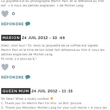
La jaquette est du photographe Martin Parr, et la référence au film
est » A nous les petites anglaises » de Michel Lang
0
RÉPONDRE
MARION
24 JUIL 2012 -
10 :46
Allez, mon tour ! Or, donc la jacquette de ce coffret est signée
Martin Parr et le titre de ton billet fait référence au film A nous les
petites anglaises de Michel Lang.
Et voilà, y a plus qu’à !
0
RÉPONDRE
QUEEN MUM
24 JUIL 2012 -
11 :15
Oh Dear! What a lovely contest
1. Thank you Sir Martin Parr for this ‘so Brit’ picture.
2. Thank you Monsieur Michel Lang for your cult movie « A nous les