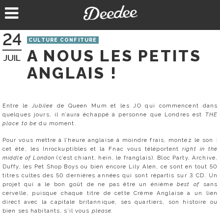
Aller
au
contenu
24
CULTURE CONFITURE
A NOUS LES PETITS
JUIL
ANGLAIS !
Entre le
Jubilee
de Queen Mum et les JO qui commencent dans
quelques jours, il n’aura échappé à personne que Londres est
THE
place to be
du moment.
Pour vous mettre à l’heure anglaise à moindre frais, montez le son :
cet été, les Inrockuptibles et la Fnac vous téléportent
right in the
middle of London
(c’est chiant, hein, le franglais). Bloc Party, Archive,
Duffy, les Pet Shop Boys ou bien encore Lily Alen, ce sont en tout 50
titres cultes des 50 dernières années qui sont répartis sur 3 CD. Un
projet qui a le bon goût de ne pas être un énième
best of
sans
cervelle, puisque chaque titre de cette Crème Anglaise a un lien
direct avec la capitale britannique, ses quartiers, son histoire ou
bien ses habitants, s’il vous
please.