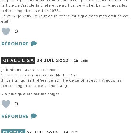
le titre de l’article fait référence au film de Michel Lang, A nous les
petites anglaises sorti en 1976.
Je veux, je veux, je veux de la bonne musique dans mes oreilles cet
été!!!
0
RÉPONDRE
GRALL LISA
24 JUIL 2012 -
15 :55
je tente moi aussi ma chance !
1. Le coffret est illustrée par Martin Parr.
2. Le film qui fait référence au titre de ce billet est « À nous les
petites anglaises » de Michel Lang.
Y a plus qu’à croiser les doigts !
0
RÉPONDRE
FLOFLO
24 JUIL 2012 -
16 :10