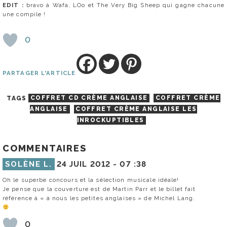
EDIT :
bravo à Wafa, LOo et The Very Big Sheep qui gagne chacune
une compile !
0
PARTAGER L'ARTICLE
TAGS
COFFRET CD CRÈME ANGLAISE
COFFRET CRÈME
ANGLAISE
COFFRET CRÈME ANGLAISE LES
INROCKUPTIBLES
COMMENTAIRES
SOLÈNE L.
24 JUIL 2012 -
07 :38
Oh le superbe concours et la sélection musicale idéale!
Je pense que la couverture est de Martin Parr et le billet fait
référence à « à nous les petites anglaises » de Michel Lang.
0