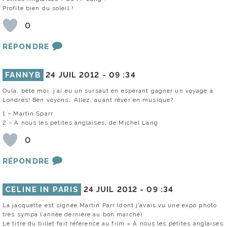
Profite bien du soleil !
0
RÉPONDRE
FANNYB
24 JUIL 2012 -
09 :34
Oula, bête moi, j’ai eu un sursaut en espérant gagner un voyage à
Londres! Ben voyons… Allez, auant rêver en musique?
1 – Martin Sparr
2 – A nous les petites anglaises, de Michel Lang
0
RÉPONDRE
CELINE IN PARIS
24 JUIL 2012 -
09 :34
La jacquette est signée Martin Parr (dont j’avais vu une expo photo
très sympa l’année dernière au bon marché)
Le titre du billet fait référence au film « A nous les petites anglaises