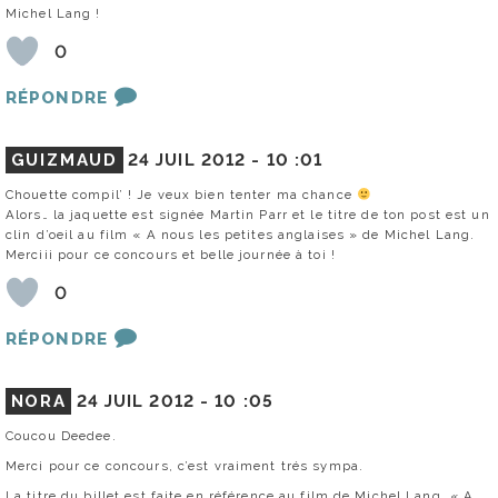
Michel Lang !
0
RÉPONDRE
GUIZMAUD
24 JUIL 2012 -
10 :01
Chouette compil’ ! Je veux bien tenter ma chance
Alors… la jaquette est signée Martin Parr et le titre de ton post est un
clin d’oeil au film « A nous les petites anglaises » de Michel Lang.
Merciii pour ce concours et belle journée à toi !
0
RÉPONDRE
NORA
24 JUIL 2012 -
10 :05
Coucou Deedee.
Merci pour ce concours, c’est vraiment trés sympa.
La titre du billet est faite en référence au film de Michel Lang, « A