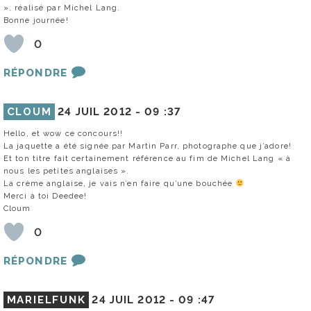
», réalisé par Michel Lang.
Bonne journée!
0
RÉPONDRE
CLOUM
24 JUIL 2012 -
09 :37
Hello, et wow ce concours!!
La jaquette a été signée par Martin Parr, photographe que j’adore!
Et ton titre fait certainement référence au fim de Michel Lang « à
nous les petites anglaises ».
La crème anglaise, je vais n’en faire qu’une bouchée
Merci à toi Deedee!
Cloum
0
RÉPONDRE
MARIELFUNK
24 JUIL 2012 -
09 :47