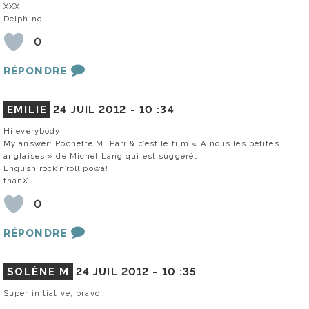
XXX.
Delphine
0
RÉPONDRE
EMILIE
24 JUIL 2012 -
10 :34
Hi everybody!
My answer: Pochette M. Parr & c’est le film « A nous les petites
anglaises » de Michel Lang qui est suggéré…
English rock’n’roll powa!
thanX!
0
RÉPONDRE
SOLÈNE M
24 JUIL 2012 -
10 :35
Super initiative, bravo!