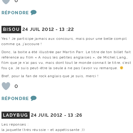
0
RÉPONDRE
BISOU
24 JUIL 2012 -
13 :22
Yes ! Je participe jamais aux concours, mais pour une belle compil
comme ça, j’accoure !
Donc, la boite a été illustrée par Martin Parr. Le titre de ton billet fait
référence au film « A nous les petites anglaises », de Michel Lang…
film que je n’ai pas vu, mais dont tout le monde connait le titre, c’est
fou ça. Je suis peut-être la seule à ne pas l’avoir vu remarque.
Bref, pour la fan de rock anglais que je suis, merci !
0
RÉPONDRE
LADYBUG
24 JUIL 2012 -
13 :26
Les réponses :
la jaquette (très réussie – et appétissante ;))