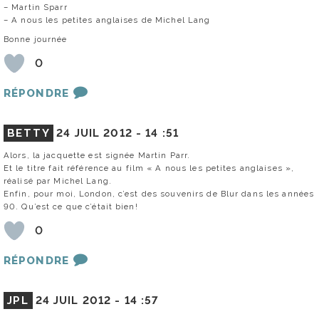
– Martin Sparr
– A nous les petites anglaises de Michel Lang
Bonne journée
0
RÉPONDRE
BETTY
24 JUIL 2012 -
14 :51
Alors, la jacquette est signée Martin Parr.
Et le titre fait référence au film « A nous les petites anglaises »,
réalisé par Michel Lang.
Enfin, pour moi, London, c’est des souvenirs de Blur dans les années
90. Qu’est ce que c’était bien!
0
RÉPONDRE
JPL
24 JUIL 2012 -
14 :57