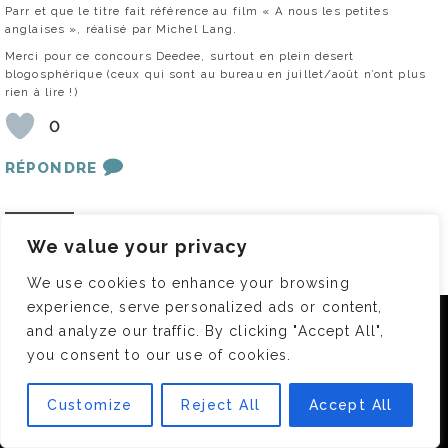
Parr et que le titre fait référence au film « A nous les petites
anglaises », réalisé par Michel Lang.
Merci pour ce concours Deedee, surtout en plein desert
blogosphérique (ceux qui sont au bureau en juillet/août n’ont plus
rien à lire !)
0
RÉPONDRE
SYL 19
24 JUIL 2012 -
17 :02
We value your privacy
Bonjour et merci pour ce concours.
Je tente ma chance.
We use cookies to enhance your browsing
Réponses :
experience, serve personalized ads or content,
1) Martin Parr
Nous utilisons des cookies pour vous garantir la meilleure
and analyze our traffic. By clicking "Accept All",
2) A nous les petites anglaises ! de Michel Lang.
expérience sur notre site. Si vous continuez à utiliser ce
you consent to our use of cookies.
dernier, nous considérerons que vous acceptez l'utilisation des
0
cookies.
Customize
Reject All
Accept All
RÉPONDRE
OK