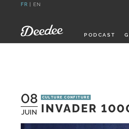
Aller
FR
|
EN
au
contenu
PODCAST
G
08
CULTURE CONFITURE
INVADER 1000
JUIN