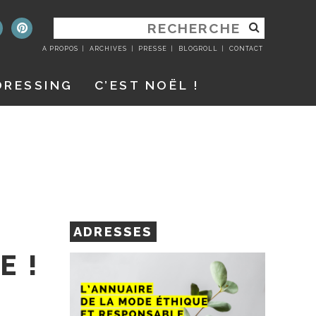
RECHERCHER
:
A PROPOS
ARCHIVES
PRESSE
BLOGROLL
CONTACT
DRESSING
C’EST NOËL !
ADRESSES
E !