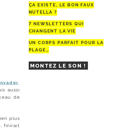
ÇA EXISTE, LE BON FAUX
NUTELLA ?
7 NEWSLETTERS QUI
CHANGENT LA VIE
UN CORPS PARFAIT POUR LA
PLAGE…
MONTEZ LE SON !
Invader
.
is aussi
rceau de
bien plus
finirait