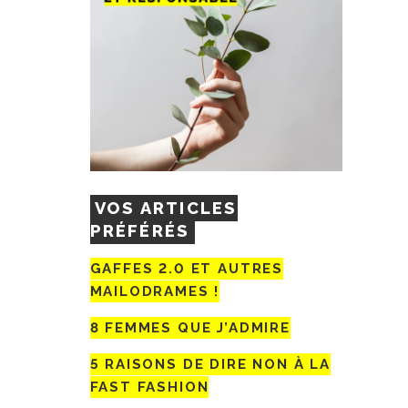
VOS ARTICLES
PRÉFÉRÉS
GAFFES 2.0 ET AUTRES
MAILODRAMES !
8 FEMMES QUE J’ADMIRE
5 RAISONS DE DIRE NON À LA
FAST FASHION